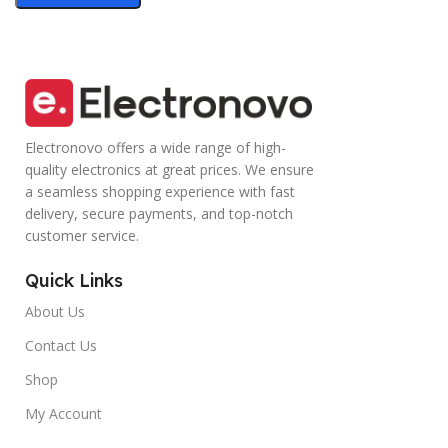
Electronovo offers a wide range of high-
quality electronics at great prices. We ensure
a seamless shopping experience with fast
delivery, secure payments, and top-notch
customer service.
Quick Links
About Us
Contact Us
Shop
My Account