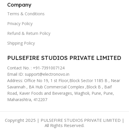
Company
Terms & Conditions
Privacy Policy
Refund & Return Policy
Shipping Policy
PULSEFIRE STUDIOS PRIVATE LIMITED
Contact No. : +91-7391007124
Email ID: support@electronovo.in
Address: Office No 19, 1 st Floor,Block Sector 1185 B , Near
Savannah , BA Hub Commercial Complex ,Block B , Baif
Road, Kaver Foods and Beverages, Wagholi, Pune, Pune,
Maharashtra, 412207
Copyright 2025 | PULSEFIRE STUDIOS PRIVATE LIMITED |
All Rights Reserved.