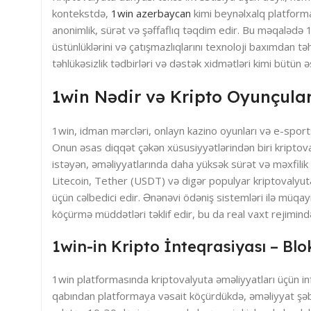
kontekstdə,
1win azerbaycan
kimi beynəlxalq platformal
anonimlik, sürət və şəffaflıq təqdim edir. Bu məqalədə 
üstünlüklərini və çatışmazlıqlarını texnoloji baxımdan tə
təhlükəsizlik tədbirləri və dəstək xidmətləri kimi bütün 
1win Nədir və Kripto Oyunçula
1win, idman mərcləri, onlayn kazino oyunları və e-spor
Onun əsas diqqət çəkən xüsusiyyətlərindən biri kriptova
istəyən, əməliyyatlarında daha yüksək sürət və məxfilik 
Litecoin, Tether (USDT) və digər populyar kriptovalyuta
üçün cəlbedici edir. Ənənəvi ödəniş sistemləri ilə müqay
köçürmə müddətləri təklif edir, bu da real vaxt rejimind
1win-in Kripto İnteqrasiyası – Bl
1win platformasında kriptovalyuta əməliyyatları üçün inf
qabından platformaya vəsait köçürdükdə, əməliyyat şəbə