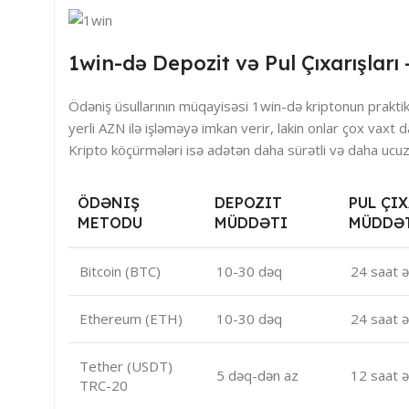
1win-də Depozit və Pul Çıxarışları
Ödəniş üsullarının müqayisəsi 1win-də kriptonun praktik üs
yerli AZN ilə işləməyə imkan verir, lakin onlar çox vax
Kripto köçürmələri isə adətən daha sürətli və daha ucuz
ÖDƏNIŞ
DEPOZIT
PUL ÇI
METODU
MÜDDƏTI
MÜDDƏ
Bitcoin (BTC)
10-30 dəq
24 saat ə
Ethereum (ETH)
10-30 dəq
24 saat ə
Tether (USDT)
5 dəq-dən az
12 saat ə
TRC-20