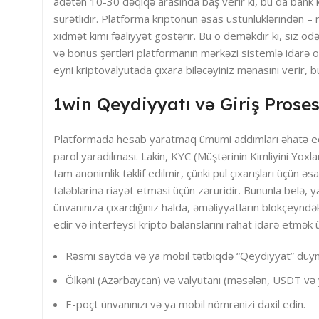
adətən 10-30 dəqiqə arasında baş verir ki, bu da bank k
sürətlidir. Platforma kriptonun əsas üstünlüklərindən – m
xidmət kimi fəaliyyət göstərir. Bu o deməkdir ki, siz ödə
və bonus şərtləri platformanın mərkəzi sistemlə idarə o
eyni kriptovalyutada çıxara biləcəyiniz mənasını verir, 
1win Qeydiyyatı və Giriş Proses
Platformada hesab yaratmaq ümumi addımları əhatə edir
parol yaradılması. Lakin, KYC (Müştərinin Kimliyini Yoxlam
tam anonimlik təklif edilmir, çünki pul çıxarışları üçün 
tələblərinə riayət etməsi üçün zəruridir. Bununla belə, y
ünvanınıza çıxardığınız halda, əməliyyatların blokçeyndək
edir və interfeysi kripto balanslarını rahat idarə etmək ü
Rəsmi saytda və ya mobil tətbiqdə “Qeydiyyat” düym
Ölkəni (Azərbaycan) və valyutanı (məsələn, USDT və 
E-poçt ünvanınızı və ya mobil nömrənizi daxil edin.