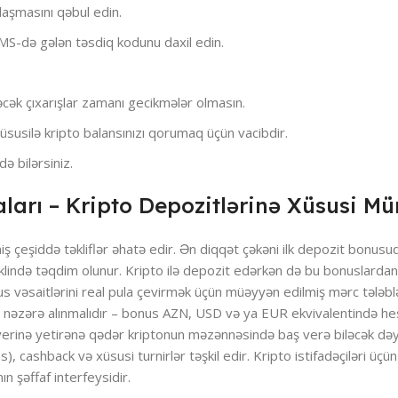
ılaşmasını qəbul edin.
-də gələn təsdiq kodunu daxil edin.
əcək çıxarışlar zamanı gecikmələr olmasın.
 xüsusilə kripto balansınızı qorumaq üçün vacibdir.
də bilərsiniz.
ları – Kripto Depozitlərinə Xüsusi M
 çeşiddə təkliflər əhatə edir. Ən diqqət çəkəni ilk depozit bonusud
lində təqdim olunur. Kripto ilə depozit edərkən də bu bonuslardan
s vəsaitlərini real pula çevirmək üçün müəyyən edilmiş mərc tələblər
ti nəzərə alınmalıdır – bonus AZN, USD və ya EUR ekvivalentində he
i yerinə yetirənə qədər kriptonun məzənnəsində baş verə biləcək dəyişi
), cashback və xüsusi turnirlər təşkil edir. Kripto istifadəçiləri üçü
n şəffaf interfeysidir.