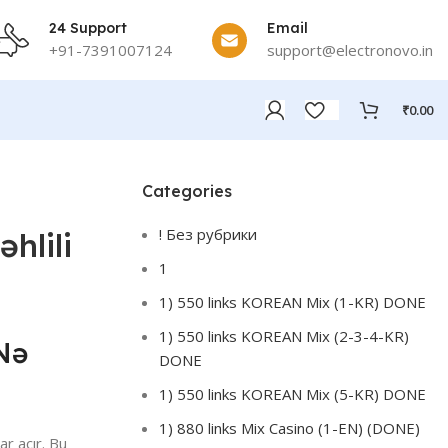
24 Support
Email
+91-7391007124
support@electronovo.in
₹
0.00
Categories
! Без рубрики
hlili
1
1) 550 links KOREAN Mix (1-KR) DONE
1) 550 links KOREAN Mix (2-3-4-KR)
Nə
DONE
1) 550 links KOREAN Mix (5-KR) DONE
1) 880 links Mix Casino (1-EN) (DONE)
ar açır. Bu