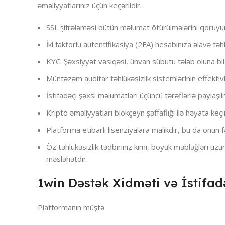
əməliyyatlarınız üçün keçərlidir.
SSL şifrələməsi bütün məlumat ötürülmələrini qoruyu
İki faktorlu autentifikasiya (2FA) hesabınıza əlavə təh
KYC: Şəxsiyyət vəsiqəsi, ünvan sübutu tələb oluna bil
Müntəzəm auditar təhlükəsizlik sistemlərinin effektivli
İstifadəçi şəxsi məlumatları üçüncü tərəflərlə paylaşıl
Kripto əməliyyatları blokçeyn şəffaflığı ilə həyata keçir
Platforma etibarlı lisenziyalara malikdir, bu da onun fə
Öz təhlükəsizlik tədbiriniz kimi, böyük məbləğləri u
məsləhətdir.
1win Dəstək Xidməti və İstifad
Platformanın müştə