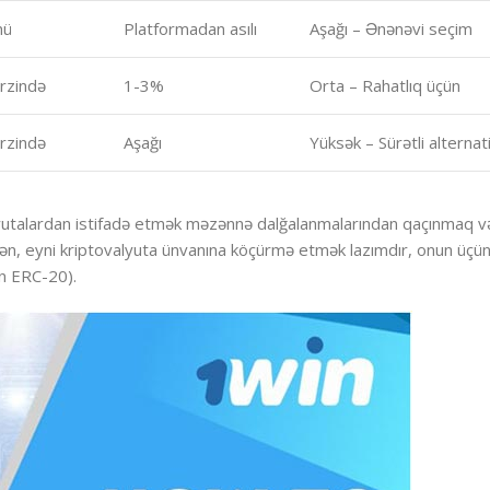
nü
Platformadan asılı
Aşağı – Ənənəvi seçim
rzində
1-3%
Orta – Rahatlıq üçün
rzində
Aşağı
Yüksək – Sürətli alternat
yutalardan istifadə etmək məzənnə dalğalanmalarından qaçınmaq və
rkən, eyni kriptovalyuta ünvanına köçürmə etmək lazımdır, onun üçü
ün ERC-20).