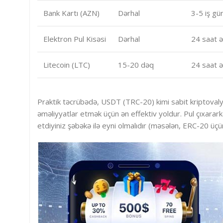
Bank Kartı (AZN)
Dərhal
3-5 iş gü
Elektron Pul Kisəsi
Dərhal
24 saat ə
Litecoin (LTC)
15-20 dəq
24 saat ə
Praktik təcrübədə, USDT (TRC-20) kimi sabit kriptoval
əməliyyatlar etmək üçün ən effektiv yoldur. Pul çıxara
etdiyiniz şəbəkə ilə eyni olmalıdır (məsələn, ERC-20 üç