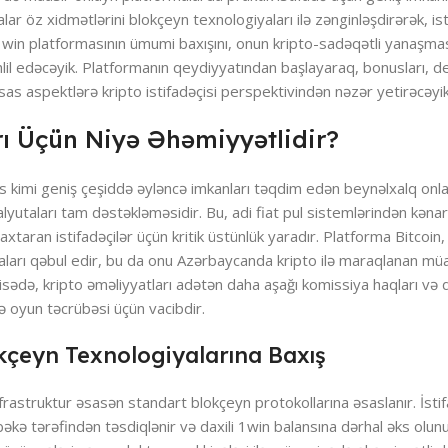
ar öz xidmətlərini blokçeyn texnologiyaları ilə zənginləşdirərək, ist
1win platformasının ümumi baxışını, onun kripto-sadəqətli yanaşmas
hlil edəcəyik. Platformanın qeydiyyatından başlayaraq, bonusları, de
əsas aspektlərə kripto istifadəçisi perspektivindən nəzər yetirəcəyik
rı Üçün Niyə Əhəmiyyətlidir?
ts kimi geniş çeşiddə əyləncə imkanları təqdim edən beynəlxalq onl
lyutaları tam dəstəkləməsidir. Bu, adi fiat pul sistemlərindən kəna
axtaran istifadəçilər üçün kritik üstünlük yaradır. Platforma Bitcoi
ları qəbul edir, bu da onu Azərbaycanda kripto ilə maraqlanan müas
isədə, kripto əməliyyatları adətən daha aşağı komissiya haqları və 
ə oyun təcrübəsi üçün vacibdir.
okçeyn Texnologiyalarına Baxış
rastruktur əsasən standart blokçeyn protokollarına əsaslanır. İstif
kə tərəfindən təsdiqlənir və daxili 1win balansına dərhal əks olun