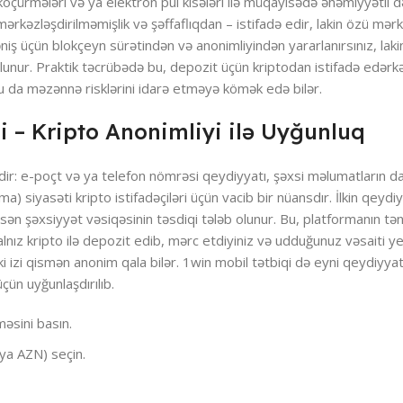
öçürmələri və ya elektron pul kisələri ilə müqayisədə əhəmiyyətli 
ərkəzləşdirilməmişlik və şəffaflıqdan – istifadə edir, lakin özü mərk
niş üçün blokçeyn sürətindən və anonimliyindən yararlanırsınız, laki
lunur. Praktik təcrübədə bu, depozit üçün kriptodan istifadə edərkə
bu da məzənnə risklərini idarə etməyə kömək edə bilər.
i – Kripto Anonimliyi ilə Uyğunluq
: e-poçt və ya telefon nömrəsi qeydiyyatı, şəxsi məlumatların dax
a) siyasəti kripto istifadəçiləri üçün vacib bir nüansdır. İlkin qeyd
əsasən şəxsiyyət vəsiqəsinin təsdiqi tələb olunur. Bu, platformanın t
alnız kripto ilə depozit edib, mərc etdiyiniz və udduğunuz vəsaiti y
i izi qismən anonim qala bilər. 1win mobil tətbiqi də eyni qeydiyyat 
çün uyğunlaşdırılıb.
əsini basın.
ya AZN) seçin.