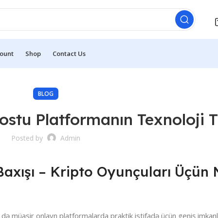
ount
Shop
Contact Us
BLOG
ostu Platformanın Texnoloji Tə
Posted by
Admin
Baxışı – Kripto Oyunçuları Üçün 
 də müasir onlayn platformalarda praktik istifadə üçün geniş imkanl