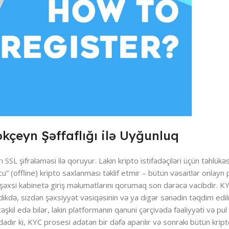
okçeyn Şəffaflığı ilə Uyğunluq
L şifrələməsi ilə qoruyur. Lakin kripto istifadəçiləri üçün təhlükəsiz
cu” (offline) kripto saxlanması təklif etmir – bütün vəsaitlər onlayn
ə şəxsi kabinetə giriş məlumatlarını qorumaq son dərəcə vacibdir. 
ədikdə, sizdən şəxsiyyət vəsiqəsinin və ya digər sənədin təqdim edi
t təşkil edə bilər, lakin platformanın qanuni çərçivədə fəaliyyəti və pu
dadır ki, KYC prosesi adətən bir dəfə aparılır və sonrakı bütün krip