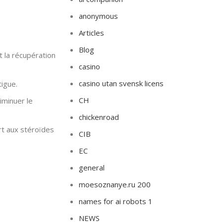
anonymous
Articles
Blog
t la récupération
casino
casino utan svensk licens
igue.
CH
iminuer le
chickenroad
rt aux stéroïdes
CIB
EC
general
moesoznanye.ru 200
names for ai robots 1
NEWS