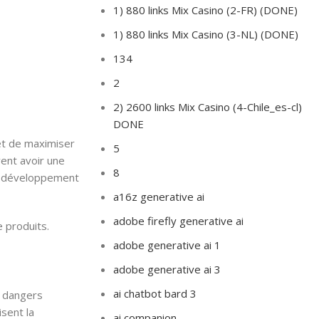
1) 880 links Mix Casino (2-FR) (DONE)
1) 880 links Mix Casino (3-NL) (DONE)
134
2
2) 2600 links Mix Casino (4-Chile_es-cl)
DONE
et de maximiser
5
vent avoir une
8
 le développement
a16z generative ai
adobe firefly generative ai
 produits.
adobe generative ai 1
adobe generative ai 3
ai chatbot bard 3
s dangers
sent la
ai companion