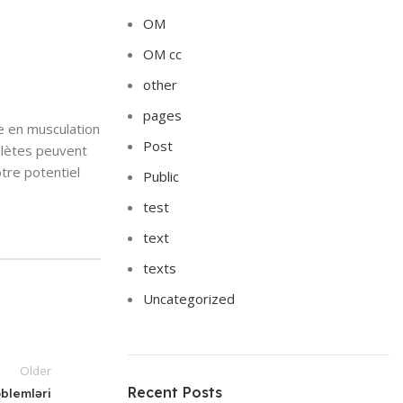
OM
OM cc
other
pages
e en musculation
Post
hlètes peuvent
tre potentiel
Public
test
text
texts
Uncategorized
Older
Recent Posts
oblemləri