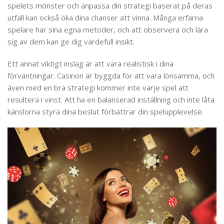
spelets mönster och anpassa din strategi baserat på deras
utfall kan också öka dina chanser att vinna. Många erfarna
spelare har sina egna metoder, och att observera och lära
sig av dem kan ge dig värdefull insikt.
Ett annat viktigt inslag är att vara realistisk i dina
förväntningar. Casinon är byggda för att vara lönsamma, och
även med en bra strategi kommer inte varje spel att
resultera i vinst. Att ha en balanserad inställning och inte låta
känslorna styra dina beslut förbättrar din spelupplevelse.