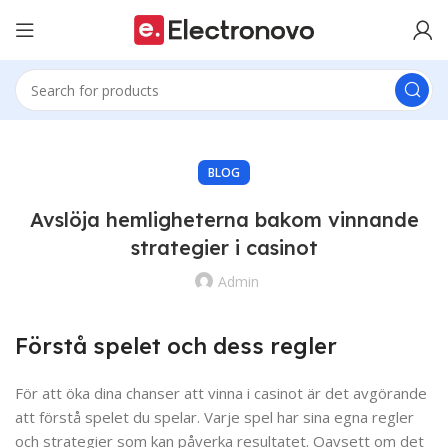
BLOG
Avslöja hemligheterna bakom vinnande
strategier i casinot
Admin
Förstå spelet och dess regler
För att öka dina chanser att vinna i casinot är det avgörande
att förstå spelet du spelar. Varje spel har sina egna regler
och strategier som kan påverka resultatet. Oavsett om det