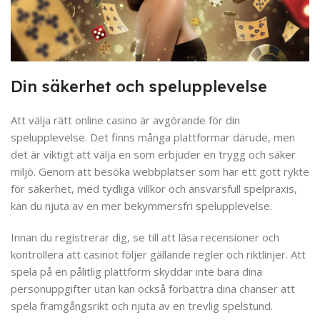
Din säkerhet och spelupplevelse
Att välja rätt online casino är avgörande för din
spelupplevelse. Det finns många plattformar därude, men
det är viktigt att välja en som erbjuder en trygg och säker
miljö. Genom att besöka webbplatser som har ett gott rykte
för säkerhet, med tydliga villkor och ansvarsfull spelpraxis,
kan du njuta av en mer bekymmersfri spelupplevelse.
Innan du registrerar dig, se till att läsa recensioner och
kontrollera att casinot följer gällande regler och riktlinjer. Att
spela på en pålitlig plattform skyddar inte bara dina
personuppgifter utan kan också förbättra dina chanser att
spela framgångsrikt och njuta av en trevlig spelstund.