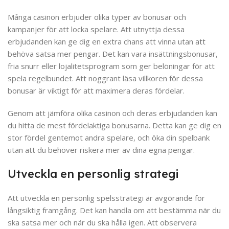
Många casinon erbjuder olika typer av bonusar och
kampanjer för att locka spelare. Att utnyttja dessa
erbjudanden kan ge dig en extra chans att vinna utan att
behöva satsa mer pengar. Det kan vara insättningsbonusar,
fria snurr eller lojalitetsprogram som ger belöningar för att
spela regelbundet. Att noggrant läsa villkoren för dessa
bonusar är viktigt för att maximera deras fördelar.
Genom att jämföra olika casinon och deras erbjudanden kan
du hitta de mest fördelaktiga bonusarna. Detta kan ge dig en
stor fördel gentemot andra spelare, och öka din spelbank
utan att du behöver riskera mer av dina egna pengar.
Utveckla en personlig strategi
Att utveckla en personlig spelsstrategi är avgörande för
långsiktig framgång. Det kan handla om att bestämma när du
ska satsa mer och när du ska hålla igen. Att observera