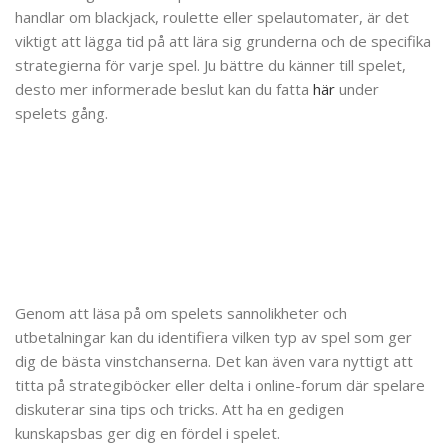
handlar om blackjack, roulette eller spelautomater, är det
viktigt att lägga tid på att lära sig grunderna och de specifika
strategierna för varje spel. Ju bättre du känner till spelet,
desto mer informerade beslut kan du fatta
här
under
spelets gång.
Genom att läsa på om spelets sannolikheter och
utbetalningar kan du identifiera vilken typ av spel som ger
dig de bästa vinstchanserna. Det kan även vara nyttigt att
titta på strategiböcker eller delta i online-forum där spelare
diskuterar sina tips och tricks. Att ha en gedigen
kunskapsbas ger dig en fördel i spelet.