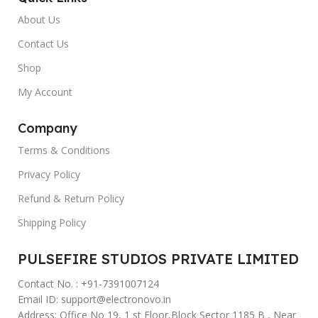
About Us
Contact Us
Shop
My Account
Company
Terms & Conditions
Privacy Policy
Refund & Return Policy
Shipping Policy
PULSEFIRE STUDIOS PRIVATE LIMITED
Contact No. : +91-7391007124
Email ID: support@electronovo.in
Address: Office No 19, 1 st Floor,Block Sector 1185 B , Near