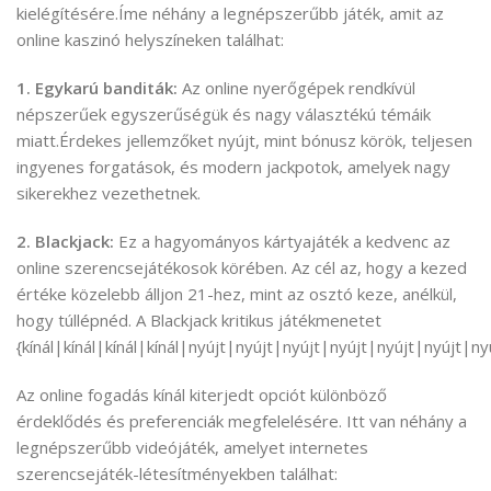
kielégítésére.Íme néhány a legnépszerűbb játék, amit az
online kaszinó helyszíneken találhat:
1. Egykarú banditák:
Az online nyerőgépek rendkívül
népszerűek egyszerűségük és nagy választékú témáik
miatt.Érdekes jellemzőket nyújt, mint bónusz körök, teljesen
ingyenes forgatások, és modern jackpotok, amelyek nagy
sikerekhez vezethetnek.
2. Blackjack:
Ez a hagyományos kártyajáték a kedvenc az
online szerencsejátékosok körében. Az cél az, hogy a kezed
értéke közelebb álljon 21-hez, mint az osztó keze, anélkül,
hogy túllépnéd. A Blackjack kritikus játékmenetet
{kínál|kínál|kínál|kínál|nyújt|nyújt|nyújt|nyújt|nyújt|nyújt
Az online fogadás kínál kiterjedt opciót különböző
érdeklődés és preferenciák megfelelésére. Itt van néhány a
legnépszerűbb videójáték, amelyet internetes
szerencsejáték-létesítményekben találhat: