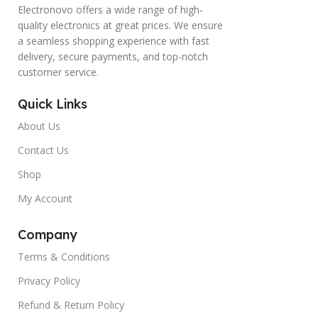
Electronovo offers a wide range of high-
quality electronics at great prices. We ensure
a seamless shopping experience with fast
delivery, secure payments, and top-notch
customer service.
Quick Links
About Us
Contact Us
Shop
My Account
Company
Terms & Conditions
Privacy Policy
Refund & Return Policy