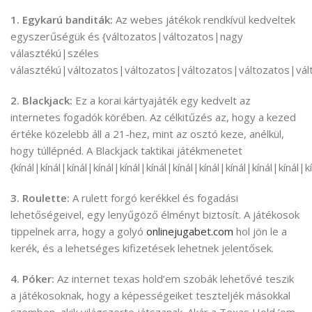
1. Egykarú banditák:
Az webes játékok rendkívül kedveltek
egyszerűségük és {változatos|változatos|nagy
választékú|széles
választékú|változatos|változatos|változatos|változatos|vált
2. Blackjack:
Ez a korai kártyajáték egy kedvelt az
internetes fogadók körében. Az célkitűzés az, hogy a kezed
értéke közelebb áll a 21-hez, mint az osztó keze, anélkül,
hogy túllépnéd. A Blackjack taktikai játékmenetet
{kínál|kínál|kínál|kínál|kínál|kínál|kínál|kínál|kínál|kínál
3. Roulette:
A rulett forgó kerékkel és fogadási
lehetőségeivel, egy lenyűgöző élményt biztosít. A játékosok
tippelnek arra, hogy a golyó
onlinejugabet.com
hol jön le a
kerék, és a lehetséges kifizetések lehetnek jelentősek.
4. Póker:
Az internet texas hold’em szobák lehetővé teszik
a játékosoknak, hogy a képességeiket teszteljék másokkal