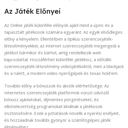
Az Játék Előnyei
Az Online játék különféle előnyök ajánl mind a újonc és a
tapasztalt játékosok számára egyaránt. Az egyik elsődleges
előny a kényelem. Ellentétben a tipikus szerencsejáték-
létesítményekkel, az internet szerencsejáték megengedi a
játékot bármikor és bárhol, amíg rendelkezik web
kapcsolattal. Hozzáférhet különféle játékhoz, a időtálló
szerencsejáték-létesítmény videójátékoktól, mint a blackjack
és a rulett, a modern video nyerőgépek és texas hold’em.
További előny a bónuszok és akciók elérhetősége. Az
Internetes szerencsejáték platformok vonzó üdvözlő
bónusz ajánlatokat, díjmentes pörgetéseket, és
elkötelezettség programokat kínálnak a játékosok
ösztönzésére. Ezek a juttatások növelik a nyerési esélyeit,
és hozzáadnak további gyönyör a számítógépes játék
élményéhez.