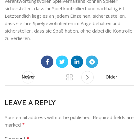
verantwortungsvollen Spielverhaltens können Spieler
sicherstellen, dass ihr Spiel kontrolliert und nachhaltig ist.
Letztendlich liegt es an jedem Einzelnen, sicherzustellen,
dass sie ihre Spielgewohnheiten im Auge behalten und
sicherstellen, dass sie Spaß haben, ohne dabei die Kontrolle
zu verlieren.
Newer
Older
LEAVE A REPLY
Your email address will not be published.
Required fields are
*
marked
*
Comment