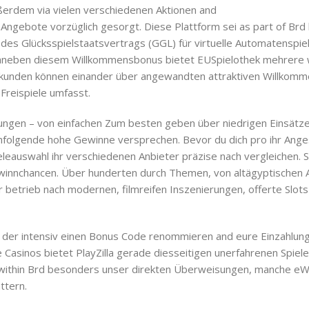
ßerdem via vielen verschiedenen Aktionen and
n Angebote vorzüglich gesorgt. Diese Plattform sei as part of Brd 
 des Glücksspielstaatsvertrags (GGL) für virtuelle Automatenspie
. Daneben diesem Willkommensbonus bietet EUSpielothek mehrere 
Neukunden können einander über angewandten attraktiven Willkom
Freispiele umfasst.
ungen – von einfachen Zum besten geben über niedrigen Einsätzen
folgende hohe Gewinne versprechen. Bevor du dich pro ihr Ang
eleauswahl ihr verschiedenen Anbieter präzise nach vergleichen. 
winnchancen. Über hunderten durch Themen, von altägyptischen
r betrieb nach modernen, filmreifen Inszenierungen, offerte Slot
so der intensiv einen Bonus Code renommieren and eure Einzahl
Casinos bietet PlayZilla gerade diesseitigen unerfahrenen Spiel
 within Brd besonders unser direkten Überweisungen, manche eW
ttern.