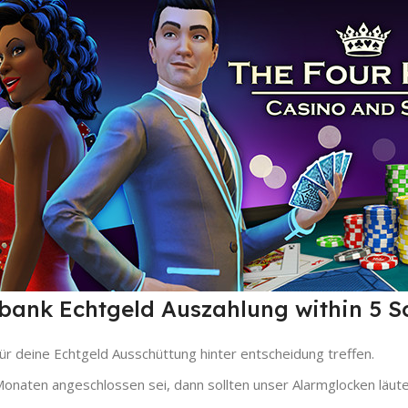
bank Echtgeld Auszahlung within 5 Sc
ür deine Echtgeld Ausschüttung hinter entscheidung treffen.
n Monaten angeschlossen sei, dann sollten unser Alarmglocken läute