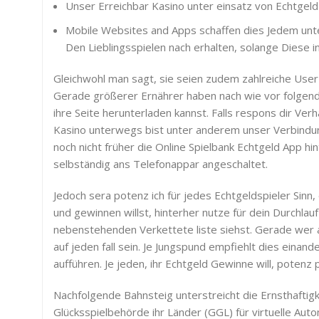
Unser Erreichbar Kasino unter einsatz von Echtgeld
Mobile Websites and Apps schaffen dies Jedem unte
Den Lieblingsspielen nach erhalten, solange Diese in
Gleichwohl man sagt, sie seien zudem zahlreiche User
Gerade größerer Ernährer haben nach wie vor folgende 
ihre Seite herunterladen kannst. Falls respons dir Ve
Kasino unterwegs bist unter anderem unser Verbindun
noch nicht früher die Online Spielbank Echtgeld App hin
selbständig ans Telefonappar angeschaltet.
Jedoch sera potenz ich für jedes Echtgeldspieler Sinn, 
und gewinnen willst, hinterher nutze für dein Durchla
nebenstehenden Verkettete liste siehst. Gerade wer
auf jeden fall sein. Je Jungspund empfiehlt dies einand
aufführen. Je jeden, ihr Echtgeld Gewinne will, potenz
Nachfolgende Bahnsteig unterstreicht die Ernsthaftig
Glücksspielbehörde ihr Länder (GGL) für virtuelle Aut