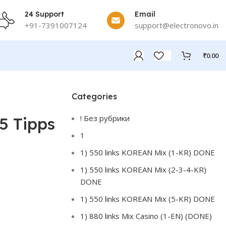
24 Support
Email
+91-7391007124
support@electronovo.in
₹
0.00
Categories
! Без рубрики
5 Tipps
1
1) 550 links KOREAN Mix (1-KR) DONE
1) 550 links KOREAN Mix (2-3-4-KR)
DONE
1) 550 links KOREAN Mix (5-KR) DONE
1) 880 links Mix Casino (1-EN) (DONE)