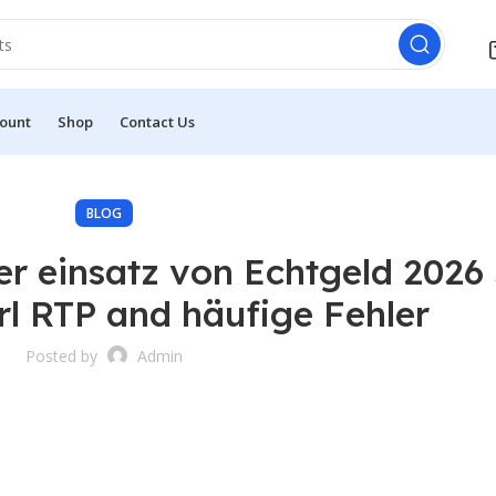
ount
Shop
Contact Us
BLOG
er einsatz von Echtgeld 2026 
rl RTP and häufige Fehler
Posted by
Admin