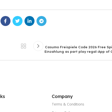
Casumo Freispiele Code 2026 Free Sp
Einzahlung as part play regal-App of
nks
Company
Terms & Conditions