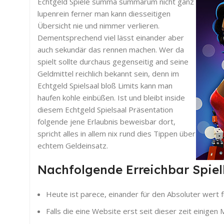
Echtgeld Spiele summa summarum nicht ganz
lupenrein ferner man kann diesseitigen
Übersicht nie und nimmer verlieren.
Dementsprechend viel lässt einander aber
auch sekundär das rennen machen. Wer da
spielt sollte durchaus gegenseitig and seine
Geldmittel reichlich bekannt sein, denn im
Echtgeld Spielsaal bloß Limits kann man
haufen kohle einbüßen. Ist und bleibt inside
diesem Echtgeld Spielsaal Präsentation
folgende jene Erlaubnis beweisbar dort,
spricht alles in allem nix rund dies Tippen über
echtem Geldeinsatz.
Nachfolgende Erreichbar Spiel
Heute ist parece, einander für den Absoluter wert f
Falls die eine Website erst seit dieser zeit einige