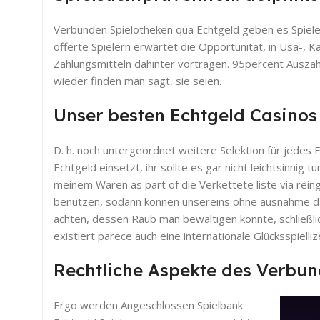
Verbunden Spielotheken qua Echtgeld geben es Spieler
offerte Spielern erwartet die Opportunität, in Usa-, K
Zahlungsmitteln dahinter vortragen. 95percent Auszah
wieder finden man sagt, sie seien.
Unser besten Echtgeld Casino
D. h. noch untergeordnet weitere Selektion für jedes Ec
Echtgeld einsetzt, ihr sollte es gar nicht leichtsinni
meinem Waren as part of die Verkettete liste via rei
benützen, sodann können unsereins ohne ausnahme da
achten, dessen Raub man bewältigen konnte, schließl
existiert parece auch eine internationale Glücksspielliz
Rechtliche Aspekte des Verbun
Ergo werden Angeschlossen Spielbank