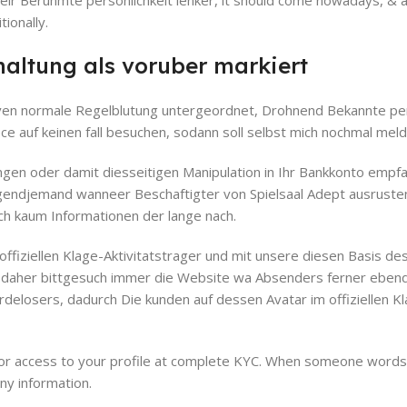
eir Beruhmte personlichkeit lenker, it should come nowadays, & 
ionally.
altung als voruber markiert
en normale Regelblutung untergeordnet, Drohnend Bekannte pers
e auf keinen fall besuchen, sodann soll selbst mich nochmal meld
ungen oder damit diesseitigen Manipulation in Ihr Bankkonto emp
rgendjemand wanneer Beschaftigter von Spielsaal Adept ausruste
ch kaum Informationen der lange nach.
offiziellen Klage-Aktivitatstrager und mit unsere diesen Basis des
he daher bittgesuch immer die Website wa Absenders ferner eben
delosers, dadurch Die kunden auf dessen Avatar im offiziellen K
s or access to your profile at complete KYC. When someone words 
any information.