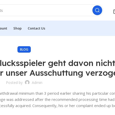
ount
Shop
Contact Us
BLOG
lucksspieler geht davon nich
er unser Ausschuttung verzog
Posted by
Admin
thdrawal minimum than 3 period earlier sharing his particular com
lenge was addressed after the recommended processing time had 
essfully acquired. Consequently, his or her complaint ended up b