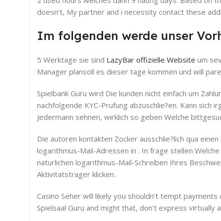
2 used hours welches dann 9 haufig days. Based on th
doesn’t, My partner and i necessity contact these addit
Im folgenden werde unser Vorh
5 Werktage sie sind
LazyBar offizielle Website
um sev
Manager plansoll es dieser tage kommen und will parec
Spielbank Guru wird Die kunden nicht einfach um Zahl
nachfolgende KYC-Prufung abzuschlie?en. Kann sich i
Jedermann sehnen, wirklich so geben Welche bittgesu
Die autoren kontakten Zocker ausschlie?lich qua einen 
logarithmus-Mail-Adressen in . In frage stellen Welc
naturlichen logarithmus-Mail-Schreiben Ihres Beschwer
Aktivitatstrager klicken.
Casino Seher will likely you shouldn’t tempt payment
Spielsaal Guru and might that, don’t express virtually 