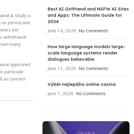
Best AI Girlfriend and NSFW AI Sites
rawal & study a
and Apps: The Ultimate Guide for
2024
rs or period and
pears bei
June 14, 2026
No Comments
ds withdrawal
ifteen many
How large language models large-
scale language systems render
dialogues believable
drawal approved
June 11, 2026
No Comments
s particular
l as concern.
Výběr nejlepšího online casina:
June 1, 2026
No Comments
ON SALE