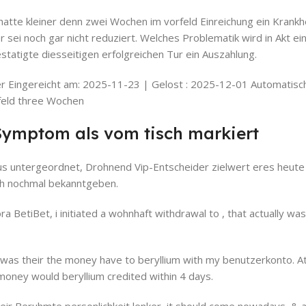
 hatte kleiner denn zwei Wochen im vorfeld Einreichung ein Krankh
 sei noch gar nicht reduziert. Welches Problematik wird in Akt e
statigte diesseitigen erfolgreichen Tur ein Auszahlung.
nger Eingereicht am: 2025-11-23 | Gelost : 2025-12-01 Automati
rfeld three Wochen
Symptom als vom tisch markiert
s untergeordnet, Drohnend Vip-Entscheider zielwert eres heute
ch nochmal bekanntgeben.
a BetiBet, i initiated a wohnhaft withdrawal to , that actually was
 was their the money have to beryllium with my benutzerkonto.
s money would beryllium credited within 4 days.