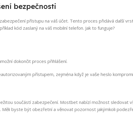
ení bezpečnosti
abezpečení přístupu na váš účet. Tento proces přidává další vrs
apříklad kód zaslaný na váš mobilní telefon. Jak to funguje?
možní dokončit proces přihlášení.
eautorizovaným přístupem, zejména když je vaše heslo kompromi
důležitou součástí zabezpečení. Mostbet nabízí možnost sledovat 
em. Měli byste být obezřetní a věnovat pozornost jakýmkoli podezř