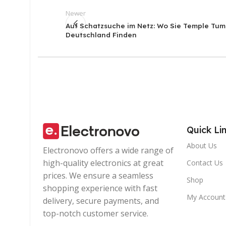
Newer
Auf Schatzsuche im Netz: Wo Sie Temple Tum
Deutschland Finden
Quick Li
About Us
Electronovo offers a wide range of
high-quality electronics at great
Contact Us
prices. We ensure a seamless
Shop
shopping experience with fast
My Account
delivery, secure payments, and
top-notch customer service.