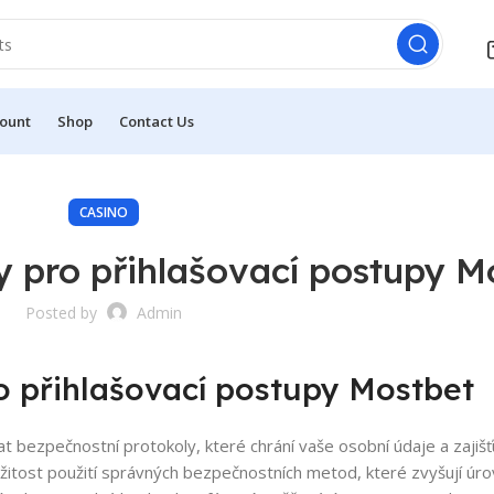
ount
Shop
Contact Us
CASINO
y pro přihlašovací postupy M
Posted by
Admin
o přihlašovací postupy Mostbet
at bezpečnostní protokoly, které chrání vaše osobní údaje a zajiš
žitost použití správných bezpečnostních metod, které zvyšují úro