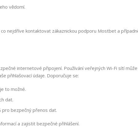
šeho vědomí.
ité co nejdříve kontaktovat zákaznickou podporu Mostbet a případn
zpečné internetové připojení. Používání veřejných Wi-Fi sítí může 
aše přihlašovací údaje. Doporučuje se:
 je to možné.
ch dat.
S pro bezpečný přenos dat.
formací a zajistit bezpečné přihlášení.