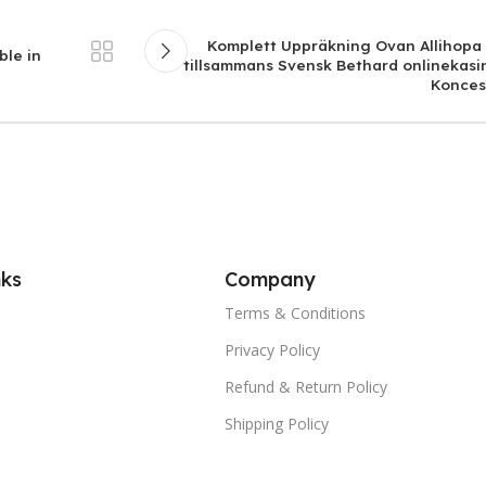
Komplett Uppräkning Ovan Allihopa
ble in
tillsammans Svensk Bethard onlinekasi
Konces
nks
Company
Terms & Conditions
Privacy Policy
Refund & Return Policy
Shipping Policy