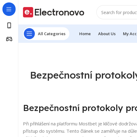
All Categories
Home
About Us
My Acc
Bezpečnostní protokol
Bezpečnostní protokoly pr
Při přihlášení na platformu Mostbet je klíčové dodržov
přístup do systému. Tento článek se zaměřuje na důle