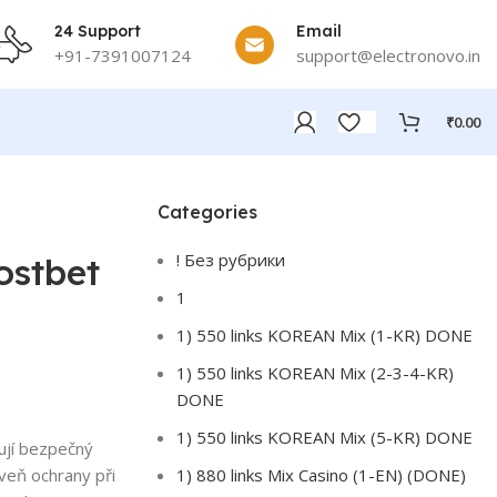
24 Support
Email
+91-7391007124
support@electronovo.in
₹
0.00
Categories
! Без рубрики
ostbet
1
1) 550 links KOREAN Mix (1-KR) DONE
1) 550 links KOREAN Mix (2-3-4-KR)
DONE
1) 550 links KOREAN Mix (5-KR) DONE
ťují bezpečný
veň ochrany při
1) 880 links Mix Casino (1-EN) (DONE)