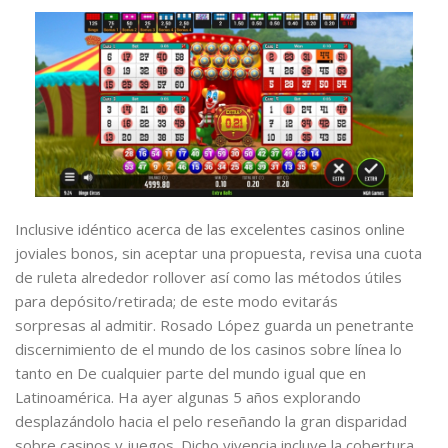
Inclusive idéntico acerca de las excelentes casinos online
joviales bonos, sin aceptar una propuesta, revisa una cuota
de ruleta alrededor rollover así­ como las métodos útiles
para depósito/retirada; de este modo evitarás
sorpresas al admitir. Rosado López guarda un penetrante
discernimiento de el mundo de los casinos sobre línea lo
tanto en De cualquier parte del mundo igual que en
Latinoamérica. Ha ayer algunas 5 años explorando
desplazándolo hacia el pelo reseñando la gran disparidad
sobre casinos y juegos. Dicho vivencia incluye la cobertura