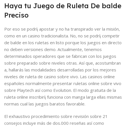
Haya tu Juego de Ruleta De balde
Preciso
Por eso se podrí¡ apostar y no ha transpirado ver la misión,
como en un casino tradicionalista. No, no se podrí¡ competir
de balde en los ruletas en listo porque los juegos en directo
no deben versiones demo. Actualmente, tenemos
determinados operadores que se fabrican con los juegos
sobre preparado sobre niveles otras. Así que, acostumbran
a, hallarás las modalidades desarrolladas por los mejores
niveles de ruleta de casino sobre vivo. Las casinos online
españoles normalmente presentar ruletas online sobre vivo
sobre Playtech así­ como Evolution. El modo gratuita de la
ruleta online inscribirí¡ funciona con manga larga ellas mismas
normas cual las juegos baratos favorable.
El exhaustivo procedimiento sobre revisión sobre 21
consejos incluye más de dos.000 reseñas así­ como