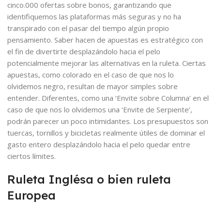
cinco.000 ofertas sobre bonos, garantizando que
identifiquemos las plataformas más seguras y no ha
transpirado con el pasar del tiempo algún propio
pensamiento. Saber hacen de apuestas es estratégico con
el fin de divertirte desplazándolo hacia el pelo
potencialmente mejorar las alternativas en la ruleta. Ciertas
apuestas, como colorado en el caso de que nos lo
olvidemos negro, resultan de mayor simples sobre
entender. Diferentes, como una ‘Envite sobre Columna’ en el
caso de que nos lo olvidemos una ‘Envite de Serpiente’,
podrán parecer un poco intimidantes. Los presupuestos son
tuercas, tornillos y bicicletas realmente útiles de dominar el
gasto entero desplazándolo hacia el pelo quedar entre
ciertos límites.
Ruleta Inglésa o bien ruleta
Europea