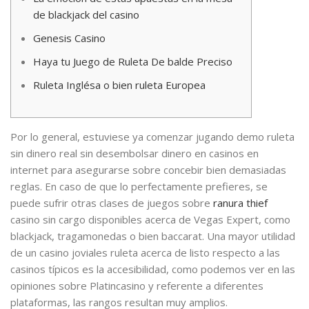
de blackjack del casino
Genesis Casino
Haya tu Juego de Ruleta De balde Preciso
Ruleta Inglésa o bien ruleta Europea
Por lo general, estuviese ya comenzar jugando demo ruleta
sin dinero real sin desembolsar dinero en casinos en
internet para asegurarse sobre concebir bien demasiadas
reglas. En caso de que lo perfectamente prefieres, se
puede sufrir otras clases de juegos sobre
ranura thief
casino sin cargo disponibles acerca de Vegas Expert, como
blackjack, tragamonedas o bien baccarat.
Una mayor utilidad
de un casino joviales ruleta acerca de listo respecto a las
casinos tí­picos es la accesibilidad, como podemos ver en las
opiniones sobre Platincasino y referente a diferentes
plataformas, las rangos resultan muy amplios.