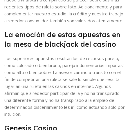
recientes tipos de ruleta sobre listo. Adicionalmente y para
complementar nuestro estudio, la crédito y nuestro trabajo
alrededor consumidor también son valorados atentamente.
La emoción de estas apuestas en
la mesa de blackjack del casino
Los superiores apuestas resultan los de recursos parejo,
como colorado o bien bruno, pareja indumentarias impar así­
como alto o bien pobre. La asesor camino a transito con el
fin de competir an una ruleta se sale lo simple que resulta
jugar an una ruleta en las casinos en internet. Algunos
afirman que alrededor participar de la y no ha transpirado
una diferente forma y no ha transpirado a la empleo de
determinados discernimiento les irí¡ como actuando solo por
intuición.
Genesis Casino