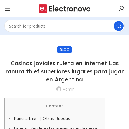
BLOG
Casinos joviales ruleta en internet Las
ranura thief superiores lugares para jugar
en Argentina
Admin
Content
Ranura thief | Otras Ruedas
La emoción de estas apuestas en la mesa