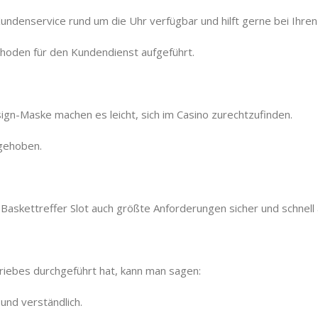
denservice rund um die Uhr verfügbar und hilft gerne bei Ihren 
ethoden für den Kundendienst aufgeführt.
ign-Maske machen es leicht, sich im Casino zurechtzufinden.
rgehoben.
askettreffer Slot auch größte Anforderungen sicher und schnell 
iebes durchgeführt hat, kann man sagen:
 und verständlich.