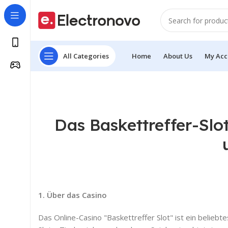
All Categories
Home
About Us
My Acc
Das Baskettreffer-Slo
1. Über das Casino
Das Online-Casino "Baskettreffer Slot" ist ein beliebt