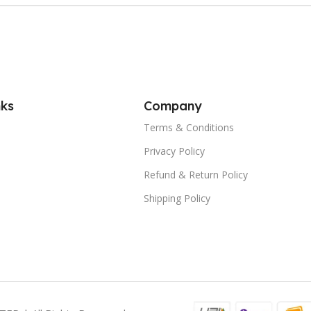
nks
Company
Terms & Conditions
Privacy Policy
Refund & Return Policy
Shipping Policy