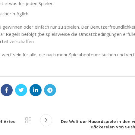
et etwas für jeden Spieler.
 sicher möglich.
zu gewinnen oder einfach nur zu spielen. Der Benutzerfreundlichkei
ar Regeln befolgt (beispielsweise die Umsatzbedingungen erfülle
teil verschaffen.
wert sein für alle, die nach mehr Spielabenteuer suchen und ver
of Aztec
Die Welt der Hasardspiele in den v
Bäckereien von Sush