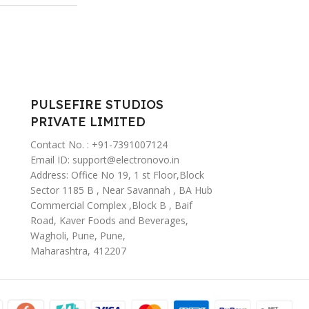
PULSEFIRE STUDIOS
PRIVATE LIMITED
Contact No. : +91-7391007124
Email ID: support@electronovo.in
Address: Office No 19, 1 st Floor,Block
Sector 1185 B , Near Savannah , BA Hub
Commercial Complex ,Block B , Baif
Road, Kaver Foods and Beverages,
Wagholi, Pune, Pune,
Maharashtra, 412207