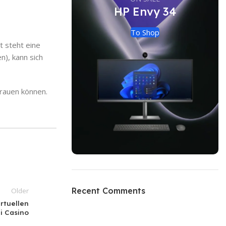
HP Envy 34
To Shop
t steht eine
n), kann sich
trauen können.
Recent Comments
Older
irtuellen
i Casino