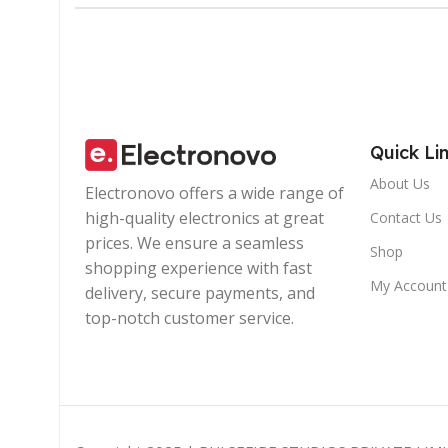
Quick Li
About Us
Electronovo offers a wide range of
high-quality electronics at great
Contact Us
prices. We ensure a seamless
Shop
shopping experience with fast
My Account
delivery, secure payments, and
top-notch customer service.