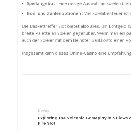
Spielangebot
: Eine riesige Auswahl an Spielen biet
Boni und Zahlenoptionen
: Viel Spielabenteuer ist
Die Baskettreffer Slot bietet also alles, um Echtgeld 
breite Palette an Spielen gegenüber. Wenn man ein pa
auch der Spieler mit dem kleinster Bankkonto einen Vor
Insgesamt kann dieses Online-Casino eine Empfehlung 
Newer
Exploring the Volcanic Gameplay in 3 Claws 
Fire Slot