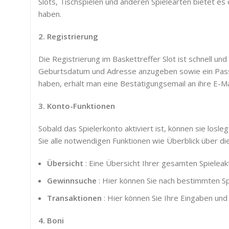
Slots, Tischspielen und anderen Spielearten bietet e
haben.
2. Registrierung
Die Registrierung im Baskettreffer Slot ist schnell und
Geburtsdatum und Adresse anzugeben sowie ein Pass
haben, erhält man eine Bestätigungsemail an ihre E-M
3. Konto-Funktionen
Sobald das Spielerkonto aktiviert ist, können sie losle
Sie alle notwendigen Funktionen wie Überblick über d
Übersicht
: Eine Übersicht Ihrer gesamten Spieleakt
Gewinnsuche
: Hier können Sie nach bestimmten S
Transaktionen
: Hier können Sie Ihre Eingaben und
4. Boni