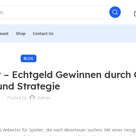
ount
Shop
Contact Us
BLOG
t – Echtgeld Gewinnen durch 
und Strategie
Posted by
Admin
es Anbieter für Spieler, die nach Abenteuer suchen. Mit einer ries