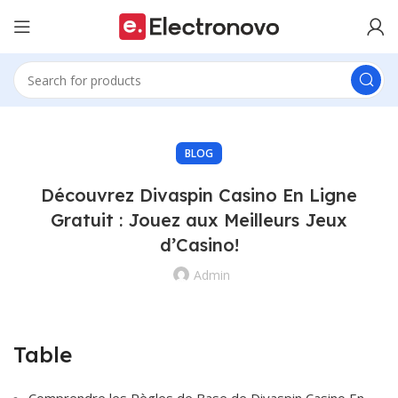
BLOG
Découvrez Divaspin Casino En Ligne
Gratuit : Jouez aux Meilleurs Jeux
d’Casino!
Admin
Table