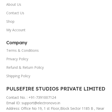
About Us
Contact Us
Shop
My Account
Company
Terms & Conditions
Privacy Policy
Refund & Return Policy
Shipping Policy
PULSEFIRE STUDIOS PRIVATE LIMITED
Contact No. : +91-7391007124
Email ID: support@electronovo.in
Address: Office No 19, 1 st Floor,Block Sector 1185 B , Near