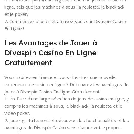
ligne, tels que les machines à sous, la roulette, le blackjack
et le poker.
7. Commencez à jouer et amusez-vous sur Divaspin Casino
En Ligne !
Les Avantages de Jouer à
Divaspin Casino En Ligne
Gratuitement
Vous habitez en France et vous cherchez une nouvelle
expérience de casino en ligne ? Découvrez les avantages de
jouer à Divaspin Casino En Ligne Gratuitement.
1. Profitez d’une large sélection de jeux de casino en ligne, y
compris les machines à sous, le blackjack, la roulette et le
vidéo poker.
2. Jouez gratuitement et découvrez les fonctionnalités et les
avantages de Divaspin Casino sans risquer votre propre