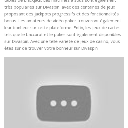
très populaires sur Divaspin, avec des centaines de jeux
proposant des jackpots progressifs et des fonctionnalités
bonus. Les amateurs de vidéo poker trouveront également
leur bonheur sur cette plateforme. Enfin, les jeux de cartes
tels que le baccarat et le poker sont également disponibles
sur Divaspin. Avec une telle variété de jeux de casino, vous
êtes sûr de trouver votre bonheur sur Divaspin.