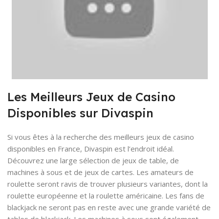
Les Meilleurs Jeux de Casino
Disponibles sur Divaspin
Si vous êtes à la recherche des meilleurs jeux de casino
disponibles en France, Divaspin est l’endroit idéal.
Découvrez une large sélection de jeux de table, de
machines à sous et de jeux de cartes. Les amateurs de
roulette seront ravis de trouver plusieurs variantes, dont la
roulette européenne et la roulette américaine. Les fans de
blackjack ne seront pas en reste avec une grande variété de
tables de blackjack. Les machines à sous sont également