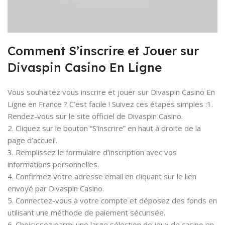
Comment S’inscrire et Jouer sur
Divaspin Casino En Ligne
Vous souhaitez vous inscrire et jouer sur Divaspin Casino En
Ligne en France ? C’est facile ! Suivez ces étapes simples :1.
Rendez-vous sur le site officiel de Divaspin Casino.
2. Cliquez sur le bouton “S’inscrire” en haut à droite de la
page d’accueil.
3. Remplissez le formulaire d’inscription avec vos
informations personnelles.
4. Confirmez votre adresse email en cliquant sur le lien
envoyé par Divaspin Casino.
5. Connectez-vous à votre compte et déposez des fonds en
utilisant une méthode de paiement sécurisée.
6. Choisissez parmi une large sélection de jeux de casino en