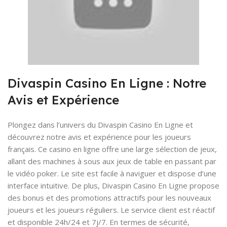
Divaspin Casino En Ligne : Notre
Avis et Expérience
Plongez dans l’univers du Divaspin Casino En Ligne et
découvrez notre avis et expérience pour les joueurs
français. Ce casino en ligne offre une large sélection de jeux,
allant des machines à sous aux jeux de table en passant par
le vidéo poker. Le site est facile à naviguer et dispose d’une
interface intuitive. De plus, Divaspin Casino En Ligne propose
des bonus et des promotions attractifs pour les nouveaux
joueurs et les joueurs réguliers. Le service client est réactif
et disponible 24h/24 et 7j/7. En termes de sécurité,