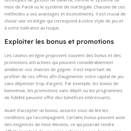
mise de Paroli ou le système de martingale. Chacune de ces
méthodes a ses avantages et inconvénients. Il est crucial de
choisir une stratégie qui correspond à votre style de jeu et
à votre tolérance au risque.
Exploiter les bonus et promotions
Les casinos en ligne proposent souvent des bonus et des
promotions attractives qui peuvent considérablement
améliorer vos chances de gagner. Il est important de
profiter de ces offres afin d’augmenter votre capital de jeu
sans dépenser trop d’argent. Par exemple, les bonus de
bienvenue, les promotions sans dépôt ou les programmes
de fidélité peuvent offrir des bénéfices intéressants.
Avant d’accepter un bonus, assurez-vous de lire les
conditions qui l’accompagnent. Certains bonus peuvent avoir
des exigences de mise élevées, ce qui pourrait rendre