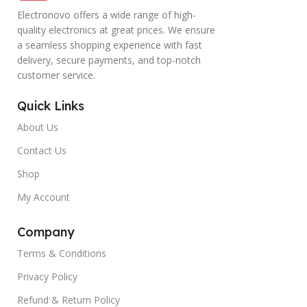
Electronovo offers a wide range of high-
quality electronics at great prices. We ensure
a seamless shopping experience with fast
delivery, secure payments, and top-notch
customer service.
Quick Links
About Us
Contact Us
Shop
My Account
Company
Terms & Conditions
Privacy Policy
Refund & Return Policy