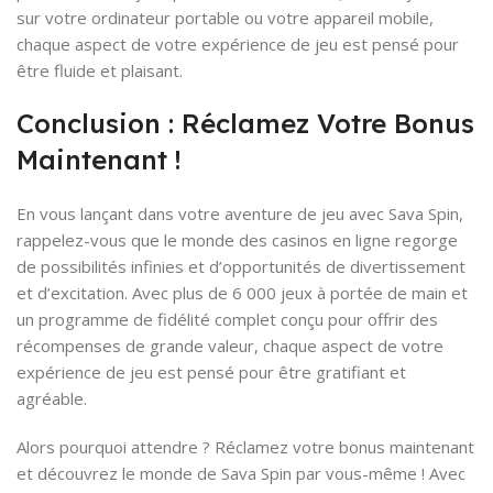
sur votre ordinateur portable ou votre appareil mobile,
chaque aspect de votre expérience de jeu est pensé pour
être fluide et plaisant.
Conclusion : Réclamez Votre Bonus
Maintenant !
En vous lançant dans votre aventure de jeu avec Sava Spin,
rappelez-vous que le monde des casinos en ligne regorge
de possibilités infinies et d’opportunités de divertissement
et d’excitation. Avec plus de 6 000 jeux à portée de main et
un programme de fidélité complet conçu pour offrir des
récompenses de grande valeur, chaque aspect de votre
expérience de jeu est pensé pour être gratifiant et
agréable.
Alors pourquoi attendre ? Réclamez votre bonus maintenant
et découvrez le monde de Sava Spin par vous-même ! Avec