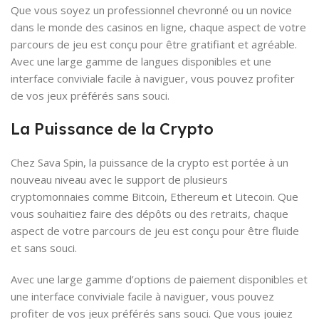
Que vous soyez un professionnel chevronné ou un novice
dans le monde des casinos en ligne, chaque aspect de votre
parcours de jeu est conçu pour être gratifiant et agréable.
Avec une large gamme de langues disponibles et une
interface conviviale facile à naviguer, vous pouvez profiter
de vos jeux préférés sans souci.
La Puissance de la Crypto
Chez Sava Spin, la puissance de la crypto est portée à un
nouveau niveau avec le support de plusieurs
cryptomonnaies comme Bitcoin, Ethereum et Litecoin. Que
vous souhaitiez faire des dépôts ou des retraits, chaque
aspect de votre parcours de jeu est conçu pour être fluide
et sans souci.
Avec une large gamme d’options de paiement disponibles et
une interface conviviale facile à naviguer, vous pouvez
profiter de vos jeux préférés sans souci. Que vous jouiez