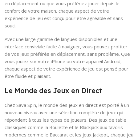
en déplacement ou que vous préfériez jouer depuis le
confort de votre maison, chaque aspect de votre
expérience de jeu est conçu pour être agréable et sans
souci.
Avec une large gamme de langues disponibles et une
interface conviviale facile à naviguer, vous pouvez profiter
de vos jeux préférés en déplacement, sans problème. Que
vous jouiez sur votre iPhone ou votre appareil Android,
chaque aspect de votre expérience de jeu est pensé pour
être fluide et plaisant.
Le Monde des Jeux en Direct
Chez Sava Spin, le monde des jeux en direct est porté à un
nouveau niveau avec une sélection complète de jeux qui
répondent à tous les types de joueurs. Des jeux de table
classiques comme la Roulette et le Blackjack aux favoris
modernes comme le Baccarat et les jeux Jackpot, chaque jeu