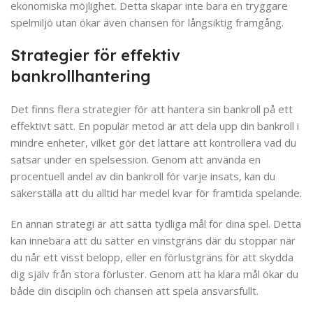
ekonomiska möjlighet. Detta skapar inte bara en tryggare
spelmiljö utan ökar även chansen för långsiktig framgång.
Strategier för effektiv
bankrollhantering
Det finns flera strategier för att hantera sin bankroll på ett
effektivt sätt. En populär metod är att dela upp din bankroll i
mindre enheter, vilket gör det lättare att kontrollera vad du
satsar under en spelsession. Genom att använda en
procentuell andel av din bankroll för varje insats, kan du
säkerställa att du alltid har medel kvar för framtida spelande.
En annan strategi är att sätta tydliga mål för dina spel. Detta
kan innebära att du sätter en vinstgräns där du stoppar när
du når ett visst belopp, eller en förlustgräns för att skydda
dig själv från stora förluster. Genom att ha klara mål ökar du
både din disciplin och chansen att spela ansvarsfullt.