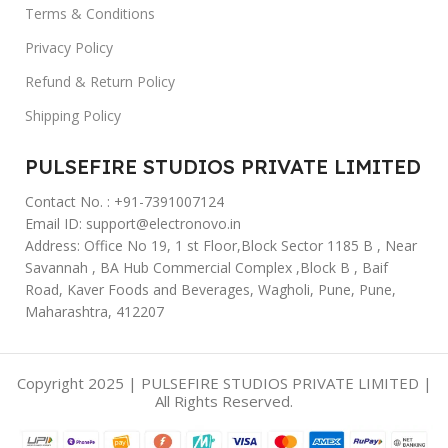
Terms & Conditions
Privacy Policy
Refund & Return Policy
Shipping Policy
PULSEFIRE STUDIOS PRIVATE LIMITED
Contact No. : +91-7391007124
Email ID: support@electronovo.in
Address: Office No 19, 1 st Floor,Block Sector 1185 B , Near
Savannah , BA Hub Commercial Complex ,Block B , Baif
Road, Kaver Foods and Beverages, Wagholi, Pune, Pune,
Maharashtra, 412207
Copyright 2025 | PULSEFIRE STUDIOS PRIVATE LIMITED |
All Rights Reserved.