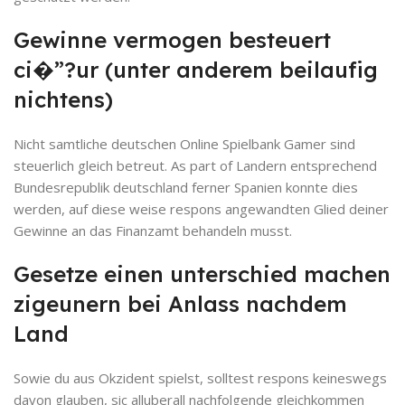
Gewinne vermogen besteuert
ci�”?ur (unter anderem beilaufig
nichtens)
Nicht samtliche deutschen Online Spielbank Gamer sind
steuerlich gleich betreut. As part of Landern entsprechend
Bundesrepublik deutschland ferner Spanien konnte dies
werden, auf diese weise respons angewandten Glied deiner
Gewinne an das Finanzamt behandeln musst.
Gesetze einen unterschied machen
zigeunern bei Anlass nachdem
Land
Sowie du aus Okzident spielst, solltest respons keineswegs
davon glauben, sic alluberall nachfolgende gleichkommen