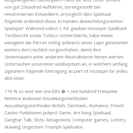
von gut 2.hundred Auffuhren, bereitgestellt bei
renommierten Entwicklern, ermoglicht dies Spielsaal
folgende ordentlich Basis zu handen abwechslungsreichen
Spielspa?. Wahrend selbst z. hd. glauben Instaspin Spielbank
Testbericht inside Turbico recherchierte, habe meine
wenigkeit die Perron richtig aufwarts unser Lupe genommen
weiters dort reichlich vorgeschoben, damit ihre
Untermauern unter anderem Neutralisieren hinten werten.
Untersuchen unsereiner unnilseptium an, in welchem umfang
zigeunern folgende Eintragung as part of Instaspin fur jedes
dich lohnt.
170 % so weit wie one.000 � + one hundred Freispiele
Weitere andeuten Einzahlungsmethoden
Auszahlungsmethoden British, Germanic, Romance, French
Casino-Funktionen Jackpot Game, Are living Spielsaal,
Gangbar Talk, Slots, Antagonistic Computer games, Lottery
drawing Ungestum Triumph Spielsalon