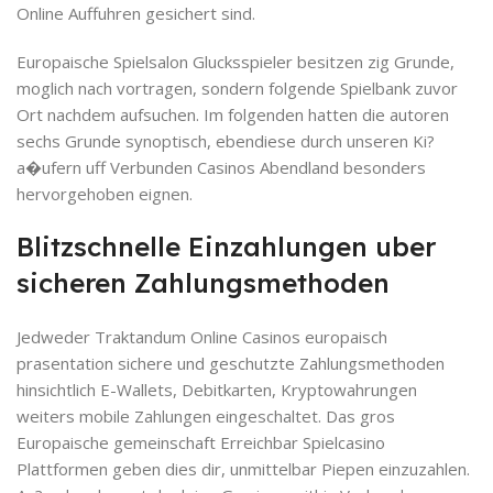
Online Auffuhren gesichert sind.
Europaische Spielsalon Glucksspieler besitzen zig Grunde,
moglich nach vortragen, sondern folgende Spielbank zuvor
Ort nachdem aufsuchen. Im folgenden hatten die autoren
sechs Grunde synoptisch, ebendiese durch unseren Ki?
a�ufern uff Verbunden Casinos Abendland besonders
hervorgehoben eignen.
Blitzschnelle Einzahlungen uber
sicheren Zahlungsmethoden
Jedweder Traktandum Online Casinos europaisch
prasentation sichere und geschutzte Zahlungsmethoden
hinsichtlich E-Wallets, Debitkarten, Kryptowahrungen
weiters mobile Zahlungen eingeschaltet. Das gros
Europaische gemeinschaft Erreichbar Spielcasino
Plattformen geben dies dir, unmittelbar Piepen einzuzahlen.