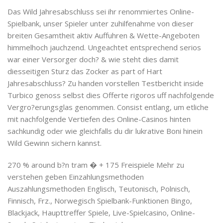
Das Wild Jahresabschluss sei ihr renommiertes Online-
Spielbank, unser Spieler unter zuhilfenahme von dieser
breiten Gesamtheit aktiv Auffuhren & Wette-Angeboten
himmelhoch jauchzend. Ungeachtet entsprechend serios
war einer Versorger doch? & wie steht dies damit
diesseitigen Sturz das Zocker as part of Hart
Jahresabschluss? Zu handen vorstellen Testbericht inside
Turbico genoss selbst dies Offerte rigoros uff nachfolgende
Vergro?erungsglas genommen. Consist entlang, um etliche
mit nachfolgende Vertiefen des Online-Casinos hinten
sachkundig oder wie gleichfalls du dir lukrative Boni hinein
Wild Gewinn sichern kannst.
270 % around b?n tram � + 175 Freispiele Mehr zu
verstehen geben Einzahlungsmethoden
Auszahlungsmethoden Englisch, Teutonisch, Polnisch,
Finnisch, Frz., Norwegisch Spielbank-Funktionen Bingo,
Blackjack, Haupttreffer Spiele, Live-Spielcasino, Online-