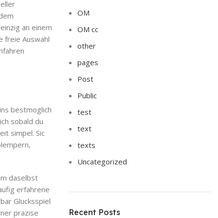
eller
OM
edem
 einzig an einem
OM cc
e freie Auswahl
other
infahren
pages
Post
Public
ins bestmoglich
test
ich sobald du
text
it simpel. Sic
plempern,
texts
Uncategorized
em daselbst
aufig erfahrene
bar Glucksspiel
Recent Posts
rner prazise