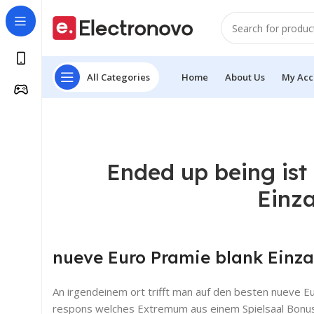
All Categories
Home
About Us
My Acc
Ended up being ist 
Einz
nueve Euro Pramie blank Einz
An irgendeinem ort trifft man auf den besten nueve Eur
respons welches Extremum aus einem Spielsaal Bonus e