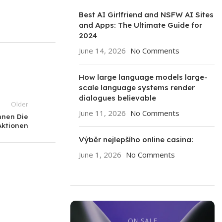
Best AI Girlfriend and NSFW AI Sites
and Apps: The Ultimate Guide for
2024
June 14, 2026
No Comments
How large language models large-
scale language systems render
dialogues believable
Older
June 11, 2026
No Comments
hnen Die
Aktionen
Výběr nejlepšího online casina:
June 1, 2026
No Comments
ON SALE