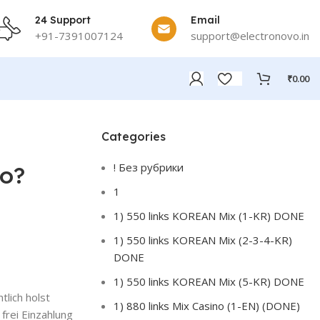
24 Support
Email
+91-7391007124
support@electronovo.in
₹
0.00
Categories
! Без рубрики
lo?
1
1) 550 links KOREAN Mix (1-KR) DONE
1) 550 links KOREAN Mix (2-3-4-KR)
DONE
1) 550 links KOREAN Mix (5-KR) DONE
tlich holst
1) 880 links Mix Casino (1-EN) (DONE)
frei Einzahlung