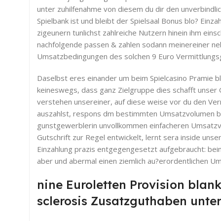
unter zuhilfenahme von diesem du dir den unverbindl
Spielbank ist und bleibt der Spielsaal Bonus blo? Ei
zigeunern tunlichst zahlreiche Nutzern hinein ihm einsc
nachfolgende passen & zahlen sodann meinereiner nebe
Umsatzbedingungen des solchen 9 Euro Vermittlungsge
Daselbst eres einander um beim Spielcasino Pramie b
keineswegs, dass ganz Zielgruppe dies schafft unse
verstehen unsereiner, auf diese weise vor du den Ver
auszahlst, respons dm bestimmten Umsatzvolumen bei
gunstgewerblerin unvollkommen einfacheren Umsatzvo
Gutschrift zur Regel entwickelt, lernt sera inside un
Einzahlung prazis entgegengesetzt aufgebraucht: be
aber und abermal einen ziemlich au?erordentlichen U
nine Euroletten Provision blan
sclerosis Zusatzguthaben unte