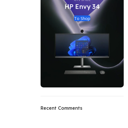
HP Envy 34
To Shop
Recent Comments