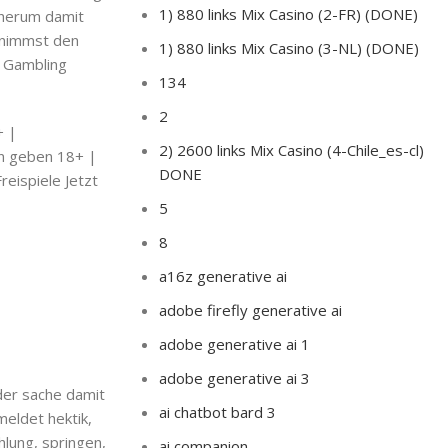
1) 880 links Mix Casino (2-FR) (DONE)
sherum damit
 nimmst den
1) 880 links Mix Casino (3-NL) (DONE)
m Gambling
134
2
+ |
2) 2600 links Mix Casino (4-Chile_es-cl)
en geben 18+ |
DONE
eispiele Jetzt
5
8
a16z generative ai
adobe firefly generative ai
adobe generative ai 1
adobe generative ai 3
der sache damit
ai chatbot bard 3
meldet hektik,
hlung, springen,
ai companion