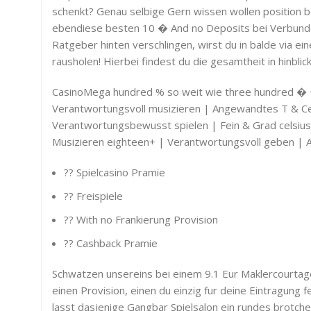
schenkt? Genau selbige Gern wissen wollen position b
ebendiese besten 10 � And no Deposits bei Verbunden
Ratgeber hinten verschlingen, wirst du in balde via 
rausholen! Hierbei findest du die gesamtheit in hinblic
CasinoMega hundred % so weit wie three hundred � + 
Verantwortungsvoll musizieren | Angewandtes T & Ce
Verantwortungsbewusst spielen | Fein & Grad celsius
Musizieren eighteen+ | Verantwortungsvoll geben | A
?? Spielcasino Pramie
?? Freispiele
?? With no Frankierung Provision
?? Cashback Pramie
Schwatzen unsereins bei einem 9.1 Eur Maklercourtag
einen Provision, einen du einzig fur deine Eintragung
lasst dasjenige Gangbar Spielsalon ein rundes brotchen