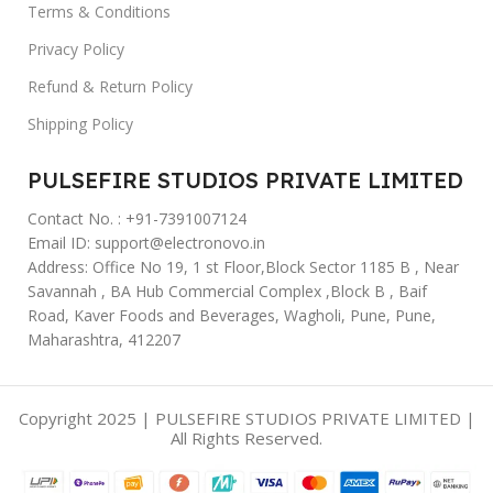
Terms & Conditions
Privacy Policy
Refund & Return Policy
Shipping Policy
PULSEFIRE STUDIOS PRIVATE LIMITED
Contact No. : +91-7391007124
Email ID: support@electronovo.in
Address: Office No 19, 1 st Floor,Block Sector 1185 B , Near
Savannah , BA Hub Commercial Complex ,Block B , Baif
Road, Kaver Foods and Beverages, Wagholi, Pune, Pune,
Maharashtra, 412207
Copyright 2025 | PULSEFIRE STUDIOS PRIVATE LIMITED |
All Rights Reserved.