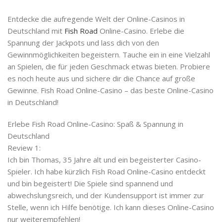
Entdecke die aufregende Welt der Online-Casinos in
Deutschland mit
Fish Road
Online-Casino. Erlebe die
Spannung der Jackpots und lass dich von den
Gewinnmöglichkeiten begeistern. Tauche ein in eine Vielzahl
an Spielen, die für jeden Geschmack etwas bieten. Probiere
es noch heute aus und sichere dir die Chance auf große
Gewinne. Fish Road Online-Casino – das beste Online-Casino
in Deutschland!
Erlebe Fish Road Online-Casino: Spaß & Spannung in
Deutschland
Review 1:
Ich bin Thomas, 35 Jahre alt und ein begeisterter Casino-
Spieler. Ich habe kürzlich Fish Road Online-Casino entdeckt
und bin begeistert! Die Spiele sind spannend und
abwechslungsreich, und der Kundensupport ist immer zur
Stelle, wenn ich Hilfe benötige. Ich kann dieses Online-Casino
nur weiterempfehlen!