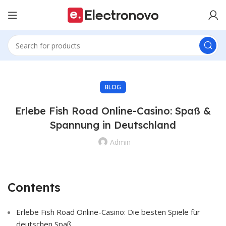
BLOG
Erlebe Fish Road Online-Casino: Spaß &
Spannung in Deutschland
Admin
Contents
Erlebe Fish Road Online-Casino: Die besten Spiele für
deutschen Spaß