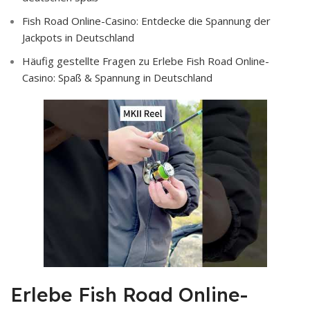
Fish Road Online-Casino: Entdecke die Spannung der
Jackpots in Deutschland
Häufig gestellte Fragen zu Erlebe Fish Road Online-
Casino: Spaß & Spannung in Deutschland
Erlebe Fish Road Online-