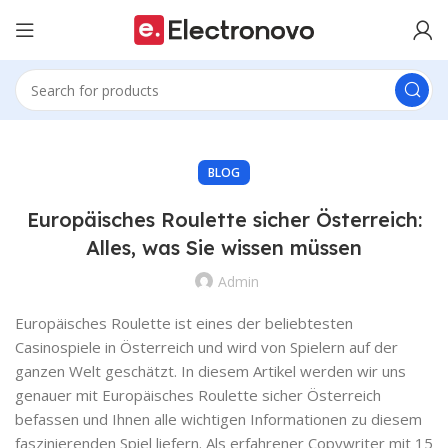
BLOG
Europäisches Roulette sicher Österreich:
Alles, was Sie wissen müssen
Admin
Europäisches Roulette ist eines der beliebtesten
Casinospiele in Österreich und wird von Spielern auf der
ganzen Welt geschätzt. In diesem Artikel werden wir uns
genauer mit Europäisches Roulette sicher Österreich
befassen und Ihnen alle wichtigen Informationen zu diesem
faszinierenden Spiel liefern. Als erfahrener Copywriter mit 15