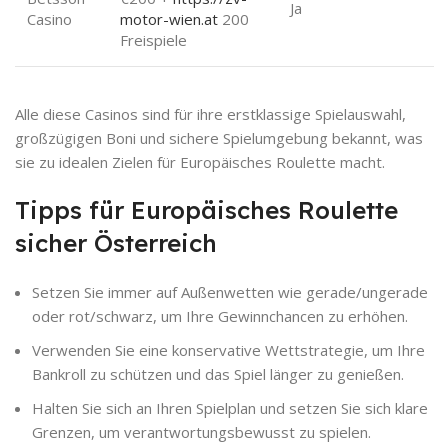
Ja
Casino
motor-wien.at
200
Freispiele
Alle diese Casinos sind für ihre erstklassige Spielauswahl,
großzügigen Boni und sichere Spielumgebung bekannt, was
sie zu idealen Zielen für Europäisches Roulette macht.
Tipps für Europäisches Roulette
sicher Österreich
Setzen Sie immer auf Außenwetten wie gerade/ungerade
oder rot/schwarz, um Ihre Gewinnchancen zu erhöhen.
Verwenden Sie eine konservative Wettstrategie, um Ihre
Bankroll zu schützen und das Spiel länger zu genießen.
Halten Sie sich an Ihren Spielplan und setzen Sie sich klare
Grenzen, um verantwortungsbewusst zu spielen.