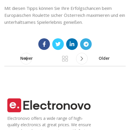
Mit diesen Tipps können Sie Ihre Erfolgschancen beim
Europäischen Roulette sicher Österreich maximieren und ein
unterhaltsames Spielerlebnis genießen.
Newer
Older
Electronovo offers a wide range of high-
quality electronics at great prices. We ensure