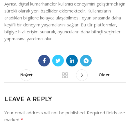
Ayrıca, dijital kumarhaneler kullanıcı deneyimini geliştirmek için
sürekli olarak yeni özellikler eklemektedir. Kullanıcıların
aradıkları bilgilere kolayca ulaşabilmesi, oyun sırasında daha
keyifli bir deneyim yaşamalarını sağlar. Bu tür platformlar,
bilgiye hızlı erişim sunarak, oyuncuların daha bilinçli seçimler
yapmasına yardımcı olur.
Newer
Older
LEAVE A REPLY
Your email address will not be published.
Required fields are
*
marked