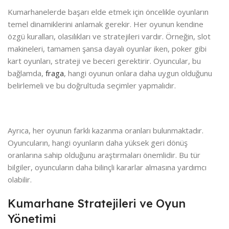
Kumarhanelerde başarı elde etmek için öncelikle oyunların
temel dinamiklerini anlamak gerekir. Her oyunun kendine
özgü kuralları, olasılıkları ve stratejileri vardır. Örneğin, slot
makineleri, tamamen şansa dayalı oyunlar iken, poker gibi
kart oyunları, strateji ve beceri gerektirir. Oyuncular, bu
bağlamda,
fraga
, hangi oyunun onlara daha uygun olduğunu
belirlemeli ve bu doğrultuda seçimler yapmalıdır.
Ayrıca, her oyunun farklı kazanma oranları bulunmaktadır.
Oyuncuların, hangi oyunların daha yüksek geri dönüş
oranlarına sahip olduğunu araştırmaları önemlidir. Bu tür
bilgiler, oyuncuların daha bilinçli kararlar almasına yardımcı
olabilir.
Kumarhane Stratejileri ve Oyun
Yönetimi