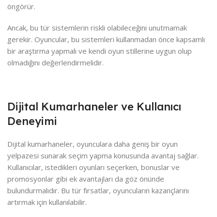
öngörür.
Ancak, bu tür sistemlerin riskli olabileceğini unutmamak
gerekir. Oyuncular, bu sistemleri kullanmadan önce kapsamlı
bir araştırma yapmalı ve kendi oyun stillerine uygun olup
olmadığını değerlendirmelidir.
Dijital Kumarhaneler ve Kullanıcı
Deneyimi
Dijital kumarhaneler, oyunculara daha geniş bir oyun
yelpazesi sunarak seçim yapma konusunda avantaj sağlar.
Kullanıcılar, istedikleri oyunları seçerken, bonuslar ve
promosyonlar gibi ek avantajları da göz önünde
bulundurmalıdır. Bu tür fırsatlar, oyuncuların kazançlarını
artırmak için kullanılabilir.