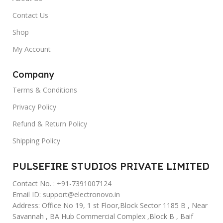
Contact Us
Shop
My Account
Company
Terms & Conditions
Privacy Policy
Refund & Return Policy
Shipping Policy
PULSEFIRE STUDIOS PRIVATE LIMITED
Contact No. : +91-7391007124
Email ID: support@electronovo.in
Address: Office No 19, 1 st Floor,Block Sector 1185 B , Near
Savannah , BA Hub Commercial Complex ,Block B , Baif