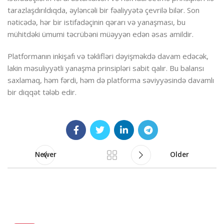
tarazlaşdırıldıqda, əyləncəli bir fəaliyyətə çevrilə bilər. Son
nəticədə, hər bir istifadəçinin qərarı və yanaşması, bu
mühitdəki ümumi təcrübəni müəyyən edən əsas amildir.
Platformanın inkişafı və təklifləri dəyişməkdə davam edəcək,
lakin məsuliyyətli yanaşma prinsipləri sabit qalır. Bu balansı
saxlamaq, həm fərdi, həm də platforma səviyyəsində davamlı
bir diqqət tələb edir.
Newer
Older