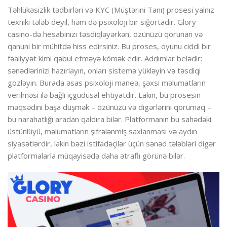
Təhlükəsizlik tədbirləri və KYC (Müştərini Tanı) prosesi yalnız
texniki tələb deyil, həm də psixoloji bir sığortadır. Glory
casino-də hesabınızı təsdiqləyərkən, özünüzü qorunan və
qanuni bir mühitdə hiss edirsiniz. Bu proses, oyunu ciddi bir
fəaliyyət kimi qəbul etməyə kömək edir. Addımlar belədir:
sənədlərinizi hazırlayın, onları sistemə yükləyin və təsdiqi
gözləyin. Burada əsas psixoloji maneə, şəxsi məlumatların
verilməsi ilə bağlı içgüdüsal ehtiyatdır. Lakin, bu prosesin
məqsədini başa düşmək – özünüzü və digərlərini qorumaq –
bu narahatlığı aradan qaldıra bilər. Platformanın bu sahədəki
üstünlüyü, məlumatların şifrələnmiş saxlanması və aydın
siyasətlərdir, lakin bəzi istifadəçilər üçün sənəd tələbləri digər
platformalarla müqayisədə daha ətraflı görünə bilər.