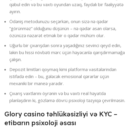
qəbul edin və bu vaxtı oyundan uzaq, faydalı bir fəaliyyətə
ayırın.
Ödəniş metodunuzu seçərkən, onun sizə nə qədər
“görünməz” olduğunu düşünün – nə qədər asan olarsa,
özünüzə nəzarət etmək bir o qədər mühüm olur.
Uğurlu bir çıxarışdan sonra yaşadığınız sevinci qeyd edin,
lakin bu hissi növbəti mərc üçün həyəcanla qarışdırmamağa
çalışın.
Depozit limitləri qoymaq kimi platforma vasitələrindən
istifadə edin – bu, gələcək emosional qərarlar üçün
mexaniki bir maneə yaradır.
Çıxarış vaxtlarını öyrənin və bu vaxtı real həyatda
planlaşdırın ki, gözləmə dövrü psixoloji təzyiqə çevrilməsin.
Glory casino təhlükəsizliyi və KYC –
etibarın psixoloji əsası