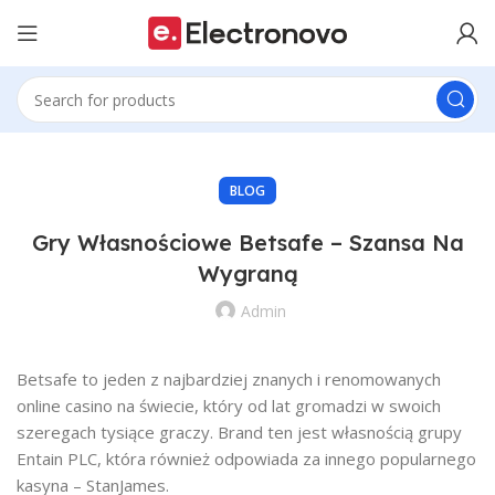
BLOG
Gry Własnościowe Betsafe – Szansa Na
Wygraną
Admin
Betsafe to jeden z najbardziej znanych i renomowanych
online casino na świecie, który od lat gromadzi w swoich
szeregach tysiące graczy. Brand ten jest własnością grupy
Entain PLC, która również odpowiada za innego popularnego
kasyna – StanJames.