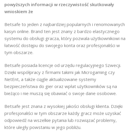
powyższych informacji w rzeczywistość skutkowały
wnioskiem że
Betsafe to jeden z najbardziej popularnych i renomowanych
kasyn online. Brand ten jest znany z bardzo elastycznego
systemu do obsługi gracza, który pozwala użytkownikowi na
łatwość dostępu do swojego konta oraz profesjonaliści w
tym obszarze.
Betsafe posiada licencje od urzędu regulacyjnego Szwecji.
Dzięki współpracy z firmami takimi jak Microgaming czy
NetEnt, a także ciągle aktualizowane systemy
bezpieczeństwa do gier oraz wpłat użytkowników są na
bieżąco i nie muszą się obawiać o swoje dane osobowe.
Betsafe jest znana z wysokiej jakości obsługi klienta. Dzięki
profesjonaliści w tym obszarze każdy gracz może uzyskać
odpowiedź na wszelkie pytania lub rozwiązać problemy,
które uległy powstaniu w jego pobliżu.