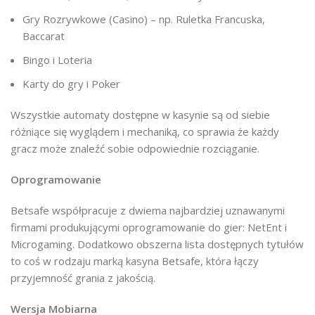
Gry Rozrywkowe (Casino) – np. Ruletka Francuska,
Baccarat
Bingo i Loteria
Karty do gry i Poker
Wszystkie automaty dostępne w kasynie są od siebie
różniące się wyglądem i mechaniką, co sprawia że każdy
gracz może znaleźć sobie odpowiednie rozciąganie.
Oprogramowanie
Betsafe współpracuje z dwiema najbardziej uznawanymi
firmami produkującymi oprogramowanie do gier: NetEnt i
Microgaming. Dodatkowo obszerna lista dostępnych tytułów
to coś w rodzaju marką kasyna Betsafe, która łączy
przyjemność grania z jakością.
Wersja Mobiarna