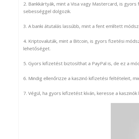
2. Bankkártyák, mint a Visa vagy Mastercard, is gyors 
sebességgel dolgozik.
3. A banki átutalás lassúbb, mint a fent említett mód
4. Kriptovaluták, mint a Bitcoin, is gyors fizetési mó
lehetőséget.
5. Gyors kifizetést biztosíthat a PayPal is, de ez 
6. Mindig ellenőrizze a kaszinó kifizetési feltételeit, 
7. Végül, ha gyors kifizetést kíván, keresse a kaszinók