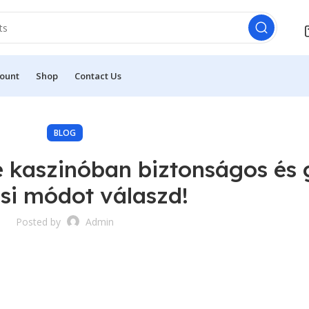
ount
Shop
Contact Us
BLOG
ne kaszinóban biztonságos és 
ési módot válaszd!
Posted by
Admin