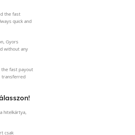
nd the fast
always quick and
ion, Gyors
d without any
 the fast payout
e transferred
álasszon!
 hitelkártya,
rt csak