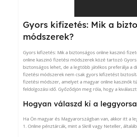
Gyors kifizetés: Mik a bizt
módszerek?
Gyors kifizetés: Mik a biztonságos online kaszinó fi
online kaszinó fizetési módszerek közé tartozó Gyors 
biztonságos lehet, de a legtöbb játékos preferálja a dig
fizetési módszerek nem csak gyors kifizetést biztosí
fizetési módszer, amelyet a magyar online kaszinók tú
feldolgozási idő. Győződjön meg róla, hogy a kiválasz
Hogyan válaszd ki a leggyorsa
Ha Ön magyar és Magyarországban van, akkor itt a le
1. Online pénztárcák, mint a Skrill vagy Neteller, által