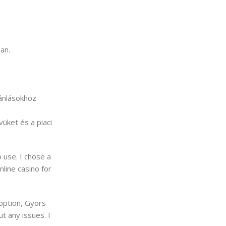
an.
jánlásokhoz
vüket és a piaci
 use. I chose a
line casino for
 option, Gyors
t any issues. I