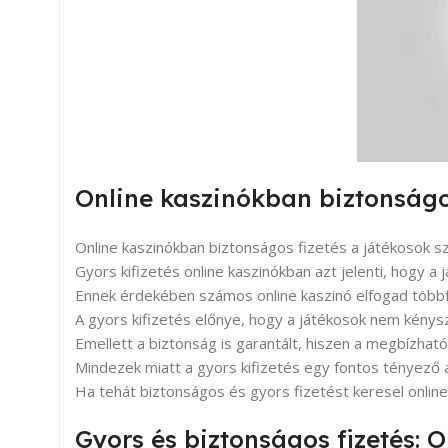
Online kaszinókban biztonságos 
Online kaszinókban biztonságos fizetés a játékosok s
Gyors kifizetés online kaszinókban azt jelenti, hogy a 
Ennek érdekében számos online kaszinó elfogad többféle
A gyors kifizetés előnye, hogy a játékosok nem kénys
Emellett a biztonság is garantált, hiszen a megbízhat
Mindezek miatt a gyors kifizetés egy fontos tényező 
Ha tehát biztonságos és gyors fizetést keresel online
Gyors és biztonságos fizetés: O