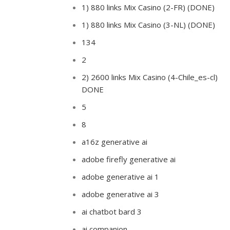
1) 880 links Mix Casino (2-FR) (DONE)
1) 880 links Mix Casino (3-NL) (DONE)
134
2
2) 2600 links Mix Casino (4-Chile_es-cl)
DONE
5
8
a16z generative ai
adobe firefly generative ai
adobe generative ai 1
adobe generative ai 3
ai chatbot bard 3
ai companion