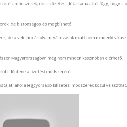
fizetési módszerek, de a kifizetés időtartama attól függ, hogy a 
szerek, de biztonságos és megbízható.
dszer, de a velejáró árfolyam-változások miatt nem mindenki válasz
a módszer Magyarországban még nem minden kaszinóban elérhető.
mielőtt döntene a fizetési módszeréről.
 listáját, ahol a leggyorsabb kifizetési módszerek közül választhat.