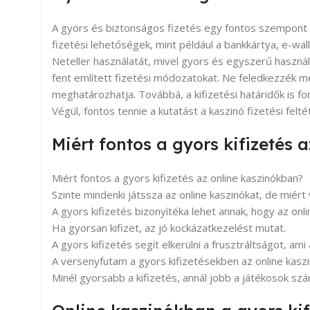
A gyors és biztonságos fizetés egy fontos szempont 
fizetési lehetőségek, mint például a bankkártya, e-walle
Neteller használatát, mivel gyors és egyszerű használ
fent említett fizetési módozatokat. Ne feledkezzék me
meghatározhatja. Továbbá, a kifizetési határidők is fo
Végül, fontos tennie a kutatást a kaszinó fizetési feltét
Miért fontos a gyors kifizetés 
Miért fontos a gyors kifizetés az online kaszinókban?
Szinte mindenki játssza az online kaszinókat, de miér
A gyors kifizetés bizonyítéka lehet annak, hogy az onl
Ha gyorsan kifizet, az jó kockázatkezelést mutat.
A gyors kifizetés segít elkerülni a frusztráltságot, ami
A versenyfutam a gyors kifizetésekben az online kasz
Minél gyorsabb a kifizetés, annál jobb a játékosok sz