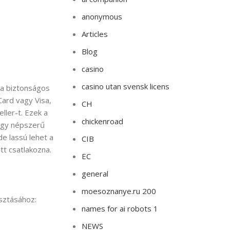
anonymous
Articles
Blog
casino
casino utan svensk licens
 a biztonságos
Card vagy Visa,
CH
eller-t. Ezek a
chickenroad
 egy népszerű
e lassú lehet a
CIB
tt csatlakozna.
EC
general
moesoznanye.ru 200
sztásához:
names for ai robots 1
NEWS