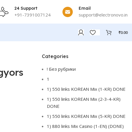
24 Support
Email
+91-7391007124
support@electronovo.in
₹
0.00
Categories
! Без рубрики
gyors
1
1) 550 links KOREAN Mix (1-KR) DONE
1) 550 links KOREAN Mix (2-3-4-KR)
DONE
1) 550 links KOREAN Mix (5-KR) DONE
1) 880 links Mix Casino (1-EN) (DONE)