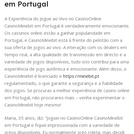
em Portugal
A Experiência do Jogue ao Vivo no CasinoOnline
CasinoMinebit em Portugal é verdadeiramente emocionante.
Os cassinos online estão a ganhar popularidade em
Portugal, e CasinoMinebit está à frente do pelotão com a
sua oferta de jogos ao vivo. A interação com os dealers em
tempo real, a alta qualidade de transmissão em directo e a
variedade de jogos disponíveis, tudo isto contribui para uma
experiência de jogo autêntica e emocionante. Além disso, o
CasinoMinebit é licenciado e
https://minebit.pt
regulamentado, o que garante a segurança e a fiabilidade
dos jogos. Se procuras a melhor experiência de casino online
em Portugal, não procurares mais – venha experimentar o
CasinoMinebit hoje mesmo!
Maria, 35 anos, diz: “Joguei no CasinoOnline CasinoMinebit
em Portugal e fiquei impressionada com a variedade de
jogos disponíveis. Eu normalmente jogo roleta, mas decidi