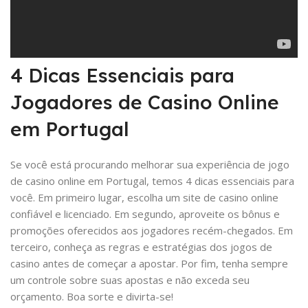
4 Dicas Essenciais para
Jogadores de Casino Online
em Portugal
Se você está procurando melhorar sua experiência de jogo
de casino online em Portugal, temos 4 dicas essenciais para
você. Em primeiro lugar, escolha um site de casino online
confiável e licenciado. Em segundo, aproveite os bônus e
promoções oferecidos aos jogadores recém-chegados. Em
terceiro, conheça as regras e estratégias dos jogos de
casino antes de começar a apostar. Por fim, tenha sempre
um controle sobre suas apostas e não exceda seu
orçamento. Boa sorte e divirta-se!