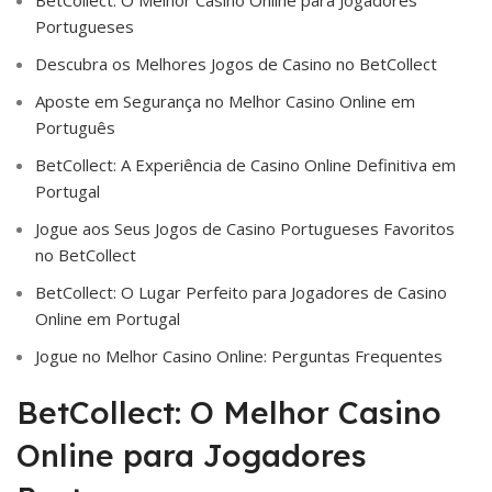
BetCollect: O Melhor Casino Online para Jogadores
Portugueses
Descubra os Melhores Jogos de Casino no BetCollect
Aposte em Segurança no Melhor Casino Online em
Português
BetCollect: A Experiência de Casino Online Definitiva em
Portugal
Jogue aos Seus Jogos de Casino Portugueses Favoritos
no BetCollect
BetCollect: O Lugar Perfeito para Jogadores de Casino
Online em Portugal
Jogue no Melhor Casino Online: Perguntas Frequentes
BetCollect: O Melhor Casino
Online para Jogadores