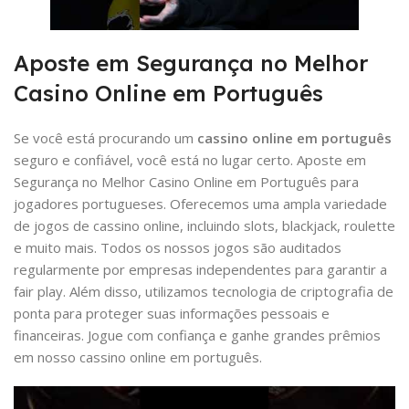
Aposte em Segurança no Melhor
Casino Online em Português
Se você está procurando um
cassino online em português
seguro e confiável, você está no lugar certo. Aposte em
Segurança no Melhor Casino Online em Português para
jogadores portugueses. Oferecemos uma ampla variedade
de jogos de cassino online, incluindo slots, blackjack, roulette
e muito mais. Todos os nossos jogos são auditados
regularmente por empresas independentes para garantir a
fair play. Além disso, utilizamos tecnologia de criptografia de
ponta para proteger suas informações pessoais e
financeiras. Jogue com confiança e ganhe grandes prêmios
em nosso cassino online em português.