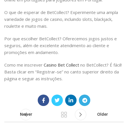
O que de esperar de BetCollect? Experimente uma ampla
variedade de jogos de casino, incluindo slots, blackjack,
roulette e muito mais.
Por que escolher BetCollect? Oferecemos jogos justos e
seguros, além de excelente atendimento ao cliente e
promoções em andamento.
Como me inscrever
Casino Bet Collect
no BetCollect? É fácil!
Basta clicar em “Registrar-se” no canto superior direito da
página e seguir as instruções.
Newer
Older