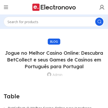
BLOG
Jogue no Melhor Casino Online: Descubra
BetCollect e seus Games de Casinos em
Português para Portugal
Admin
Table