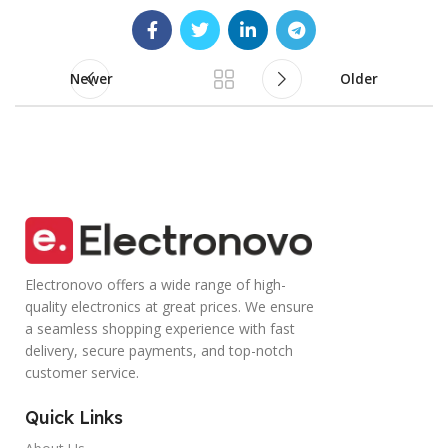
Newer
Older
Electronovo offers a wide range of high-
quality electronics at great prices. We ensure
a seamless shopping experience with fast
delivery, secure payments, and top-notch
customer service.
Quick Links