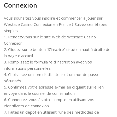
Connexion
Vous souhaitez vous inscrire et commencer à jouer sur
Westace Casino Connexion en France ? Suivez ces étapes
simples :
1. Rendez-vous sur le site Web de Westace Casino
Connexion.
2. Cliquez sur le bouton “S’inscrire” situé en haut à droite de
la page d’accueil.
3. Remplissez le formulaire d’inscription avec vos
informations personnelles.
4. Choisissez un nom d’utilisateur et un mot de passe
sécurisés.
5. Confirmez votre adresse e-mail en cliquant sur le lien
envoyé dans le courriel de confirmation.
6. Connectez-vous à votre compte en utilisant vos
identifiants de connexion.
7. Faites un dépôt en utilisant l’une des méthodes de