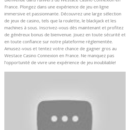
France. Plongez dans une expérience de jeu en ligne
immersive et passionnante. Découvrez une large sélection
de jeux de casino, tels que la roulette, le blackjack et les
machines à sous. Inscrivez-vous dès maintenant et profitez
de généreux bonus de bienvenue. Jouez en toute sécurité et
en toute confiance sur notre plateforme réglementée.
Amusez-vous et tentez votre chance de gagner gros au
Westace Casino Connexion en France. Ne manquez pas
l’opportunité de vivre une expérience de jeu inoubliable!