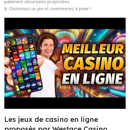
paiement sécurisées proposées.
8. Choisissez un jeu et commencez à jouer !
Les jeux de casino en ligne
proposés par Westace Casino