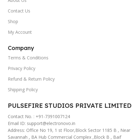
About Us
Contact Us
Shop
My Account
Company
Terms & Conditions
Privacy Policy
Refund & Return Policy
Shipping Policy
PULSEFIRE STUDIOS PRIVATE LIMITED
Contact No. : +91-7391007124
Email ID: support@electronovo.in
Address: Office No 19, 1 st Floor,Block Sector 1185 B , Near
Savannah , BA Hub Commercial Complex ,Block B , Baif