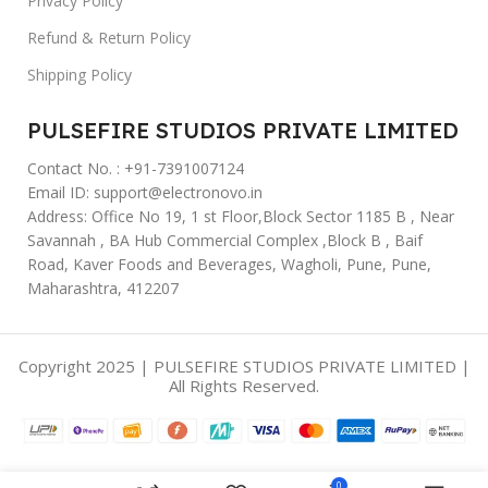
Privacy Policy
Refund & Return Policy
Shipping Policy
PULSEFIRE STUDIOS PRIVATE LIMITED
Contact No. : +91-7391007124
Email ID: support@electronovo.in
Address: Office No 19, 1 st Floor,Block Sector 1185 B , Near
Savannah , BA Hub Commercial Complex ,Block B , Baif
Road, Kaver Foods and Beverages, Wagholi, Pune, Pune,
Maharashtra, 412207
Copyright 2025 | PULSEFIRE STUDIOS PRIVATE LIMITED |
All Rights Reserved.
0