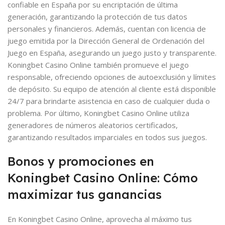
confiable en España por su encriptación de última
generación, garantizando la protección de tus datos
personales y financieros. Además, cuentan con licencia de
juego emitida por la Dirección General de Ordenación del
Juego en España, asegurando un juego justo y transparente.
Koningbet Casino Online también promueve el juego
responsable, ofreciendo opciones de autoexclusión y límites
de depósito. Su equipo de atención al cliente está disponible
24/7 para brindarte asistencia en caso de cualquier duda o
problema. Por último, Koningbet Casino Online utiliza
generadores de números aleatorios certificados,
garantizando resultados imparciales en todos sus juegos.
Bonos y promociones en
Koningbet Casino Online: Cómo
maximizar tus ganancias
En Koningbet Casino Online, aprovecha al máximo tus