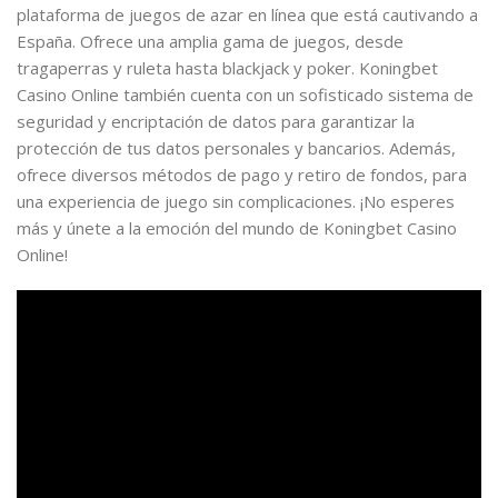
plataforma de juegos de azar en línea que está cautivando a
España. Ofrece una amplia gama de juegos, desde
tragaperras y ruleta hasta blackjack y poker. Koningbet
Casino Online también cuenta con un sofisticado sistema de
seguridad y encriptación de datos para garantizar la
protección de tus datos personales y bancarios. Además,
ofrece diversos métodos de pago y retiro de fondos, para
una experiencia de juego sin complicaciones. ¡No esperes
más y únete a la emoción del mundo de Koningbet Casino
Online!