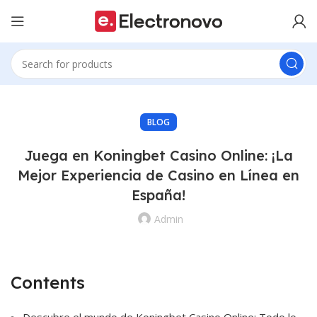
BLOG
Juega en Koningbet Casino Online: ¡La
Mejor Experiencia de Casino en Línea en
España!
Admin
Contents