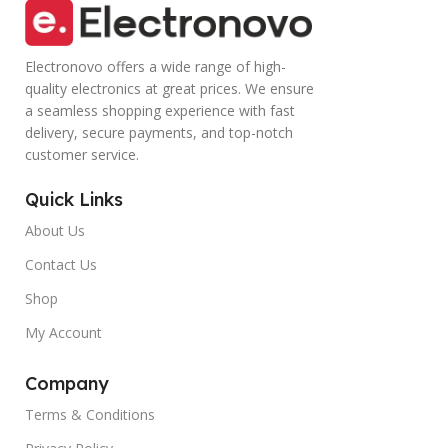
Electronovo offers a wide range of high-
quality electronics at great prices. We ensure
a seamless shopping experience with fast
delivery, secure payments, and top-notch
customer service.
Quick Links
About Us
Contact Us
Shop
My Account
Company
Terms & Conditions