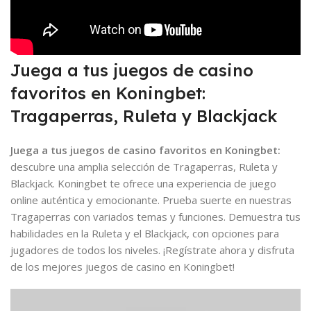
Juega a tus juegos de casino
favoritos en Koningbet:
Tragaperras, Ruleta y Blackjack
Juega a tus juegos de casino favoritos en Koningbet:
descubre una amplia selección de Tragaperras, Ruleta y
Blackjack. Koningbet te ofrece una experiencia de juego
online auténtica y emocionante. Prueba suerte en nuestras
Tragaperras con variados temas y funciones. Demuestra tus
habilidades en la Ruleta y el Blackjack, con opciones para
jugadores de todos los niveles. ¡Regístrate ahora y disfruta
de los mejores juegos de casino en Koningbet!