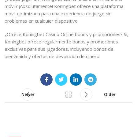
móvil? ¡Absolutamente! Koningbet ofrece una plataforma
móvil optimizada para una experiencia de juego sin
problemas en cualquier dispositivo.
¿Ofrece Koningbet Casino Online bonos y promociones? Sí,
Koningbet ofrece regularmente bonos y promociones
exclusivas para sus jugadores, incluyendo bonos de
bienvenida y ofertas de devolución de dinero.
Newer
Older