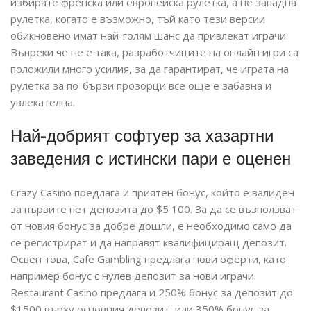
избирате френска или европейска рулетка, а не западна
рулетка, когато е възможно, тъй като тези версии
обикновено имат най-голям шанс да привлекат играчи.
Въпреки че не е така, разработчиците на онлайн игри са
положили много усилия, за да гарантират, че играта на
рулетка за по-бързи прозорци все още е забавна и
увлекателна.
Най-добрият софтуер за хазартни
заведения с истински пари е оценен
Crazy Casino предлага и приятен бонус, който е валиден
за първите пет депозита до $5 100. За да се възползват
от новия бонус за добре дошли, е необходимо само да
се регистрират и да направят квалифициращ депозит.
Освен това, Cafe Gambling предлага нови оферти, като
например бонус с нулев депозит за нови играчи.
Restaurant Casino предлага и 250% бонус за депозит до
$1500 върху основния депозит, или 350% бонус за