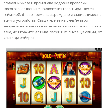
случайни числа и преминава редовни проверки.
Висококачествените приложения гарантират лесен
геймплей, бързо време за зареждане и съвместимост с
всички устройства. Създателите на онлайн игри
непрекъснато пускат най-новите заглавия, което прави
така, че играчите да имат свежи и вълнуващи опции, от
които да избират.