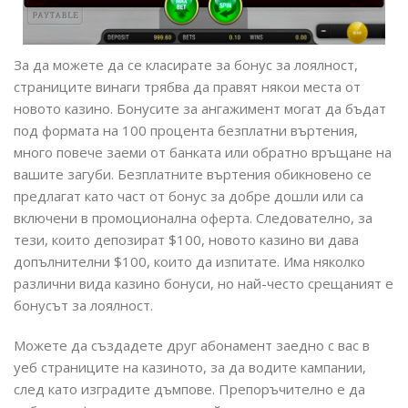
За да можете да се класирате за бонус за лоялност,
страниците винаги трябва да правят някои места от
новото казино. Бонусите за ангажимент могат да бъдат
под формата на 100 процента безплатни въртения,
много повече заеми от банката или обратно връщане на
вашите загуби. Безплатните въртения обикновено се
предлагат като част от бонус за добре дошли или са
включени в промоционална оферта. Следователно, за
тези, които депозират $100, новото казино ви дава
допълнителни $100, които да изпитате. Има няколко
различни вида казино бонуси, но най-често срещаният е
бонусът за лоялност.
Можете да създадете друг абонамент заедно с вас в
уеб страниците на казиното, за да водите кампании,
след като изградите дъмпове. Препоръчително е да