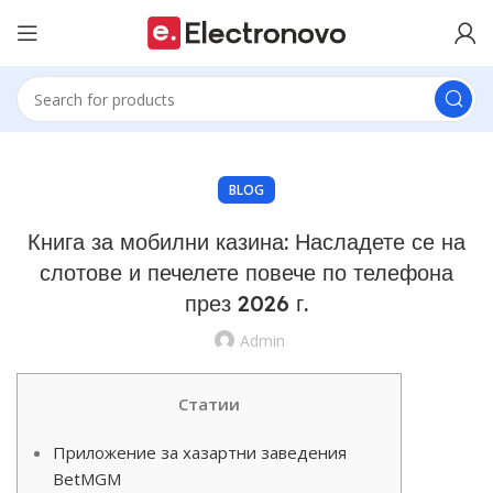
BLOG
Книга за мобилни казина: Насладете се на
слотове и печелете повече по телефона
през 2026 г.
Admin
Статии
Приложение за хазартни заведения
BetMGM