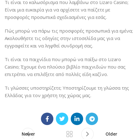
Τι είναι το καλωσόρισμα που λαμβάνω στο Lizaro Casino;
Είναι μια ευκαιρία για να αρχίσετε να παίζετε με
προσφορές προσωπικά σχεδιασμένες για εσάς.
Πώς μπορώ να πάρω τις προσφορές προσωπικά για εμένα;
Ακολουθήστε τις οδηγίες στην ιστοσελίδα μας για να
εγγραφείτε και να ληφθεί συνδρομή σας.
Τι είναι τα παιχνίδια που μπορώ να παίξω στο Lizaro
Casino; Έχουμε ένα πλούσιο βιβλίο παιχνιδιών που σας
επιτρέπει να επιλέξετε από πολλές είδη καζίνο.
Τι γλώσσες υποστηρίζετε; Υποστηρίζουμε τη γλώσσα της
Ελλάδας για τον χρήστη της χώρας μας.
Newer
Older