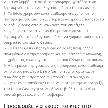
2. Για να λαμβάνετε αυτό το πρόσφορο, χρειάζεστε να
δημιουργήσετε ένα νέο λογαριασμό στο Lizaro Casino.
3. Το δώρο χρημάτων είναι διαθέσιμο για χρήση στην
πλατφόρμα του casino και μπορείτε να χρησιμοποιήσετε τα
δωρεάν γύρους στις συναλλαγές που επιλέξετε.
4. Πρέπει να είστε 18 ετών ή περισσότεροι για να
δημιουργήσετε ένα λογαριασμό και να χρησιμοποιήσετε τις
υπηρεσίες του Lizaro Casino.
5. Το Lizaro Casino παρέχει ένα ασφαλές περιβάλλον
πολυμέσων για την πρόσβαση και την ασφαλή συναλλαγή,
με χρήση της κρυπτογράφησης SSL και άλλων προστασιών.
6. Η υπηρεσία περιγραφών της πρόσφορας είναι διαθέσιμη
στην ιστοσελίδα του Lizaro Casino, ενώ τα όρια και οι
συνδέσεις των προσφορών μπορούν να αλλάξουν.
7. Έχετε ανταποκρίσεις; Επικοινωνήστε με την υποστήριξη
του Lizaro Casino για να λαμβάνετε βοήθεια σχετικά με
οποιαδήποτε ερώτηση ή πρόβλημα.
Προσφορές για νέους παίκτες στο