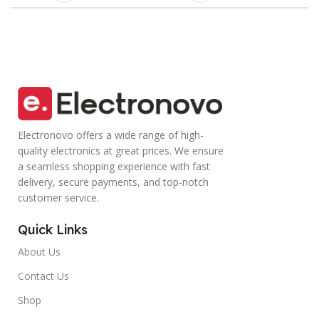
Electronovo offers a wide range of high-
quality electronics at great prices. We ensure
a seamless shopping experience with fast
delivery, secure payments, and top-notch
customer service.
Quick Links
About Us
Contact Us
Shop