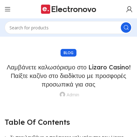
BLOG
Λαμβάνετε καλωσόρισμο στο Lizaro Casino!
Παίξτε καζίνο στο διαδίκτυο με προσφορές
προσωπικά για σας
Admin
Table Of Contents