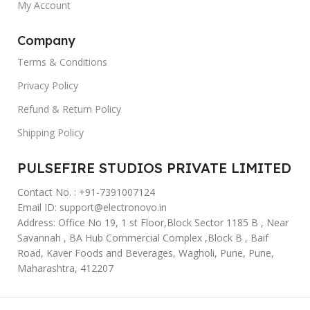
My Account
Company
Terms & Conditions
Privacy Policy
Refund & Return Policy
Shipping Policy
PULSEFIRE STUDIOS PRIVATE LIMITED
Contact No. : +91-7391007124
Email ID: support@electronovo.in
Address: Office No 19, 1 st Floor,Block Sector 1185 B , Near
Savannah , BA Hub Commercial Complex ,Block B , Baif
Road, Kaver Foods and Beverages, Wagholi, Pune, Pune,
Maharashtra, 412207