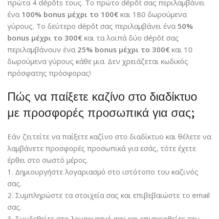
πρώτα 4 dépôts τους. Το πρώτο dépôt σας περιλαμβάνει
ένα
100% bonus μέχρι το 100€
και 180 δωρούμενα
γύρους. Το δεύτερο dépôt σας περιλαμβάνει ένα
50%
bonus μέχρι το 300€
και τα λοιπά δύο dépôt σας
περιλαμβάνουν ένα
25% bonus μέχρι το 300€
και 10
δωρούμενα γύρους κάθε μια. Δεν χρειάζεται κωδικός
πρόσφατης πρόσφορας!
Πώς να παίξετε καζίνο στο διαδίκτυο
με προσφορές προσωπικά για σας;
Εάν ζειτείτε να παίξετε καζίνο στο διαδίκτυο και θέλετε να
λαμβάνετε προσφορές προσωπικά για εσάς, τότε έχετε
έρθει στο σωστό μέρος.
1. Δημιουργήστε λογαριασμό στο ιστότοπο του καζινός
σας.
2. Συμπληρώστε τα στοιχεία σας και επιβεβαιώστε το email
σας.
3. Συνδεθείτε στο λογαριασμό σας και επισκεφθείτε την