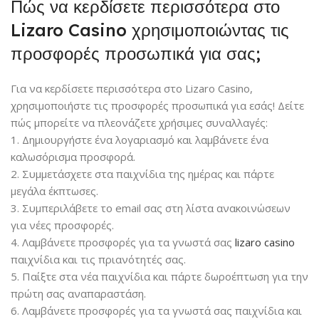
Πώς να κερδίσετε περισσότερα στο
Lizaro Casino χρησιμοποιώντας τις
προσφορές προσωπικά για σας;
Για να κερδίσετε περισσότερα στο Lizaro Casino,
χρησιμοποιήστε τις προσφορές προσωπικά για εσάς! Δείτε
πώς μπορείτε να πλεονάζετε χρήσιμες συναλλαγές:
1. Δημιουργήστε ένα λογαριασμό και λαμβάνετε ένα
καλωσόρισμα προσφορά.
2. Συμμετάσχετε στα παιχνίδια της ημέρας και πάρτε
μεγάλα έκπτωσες.
3. Συμπεριλάβετε το email σας στη λίστα ανακοινώσεων
για νέες προσφορές.
4. Λαμβάνετε προσφορές για τα γνωστά σας
lizaro casino
παιχνίδια και τις πριανότητές σας.
5. Παίξτε στα νέα παιχνίδια και πάρτε δωροέπτωση για την
πρώτη σας αναπαραστάση.
6. Λαμβάνετε προσφορές για τα γνωστά σας παιχνίδια και