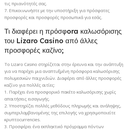
τις πριανότητές σας.
7. Επικοινωνήστε με την υποστήριξη για πρόσφατες
προσφορές και προσφορές προσωπικά για εσάς.
Τι διαφέρει η πρόσφora καλωσόρισης
του Lizaro Casino από άλλες
προσφορές καζίνο;
Το Lizaro Casino στηρίζεται στην έρευνα και την ανάπτυξη
για να παρέχει μια αναπτυξμένη πρόσφορα καλωσόρισης
πολυμεσικών παιχνιδιών. Διαφέρει από άλλες προσφορές
καζίνο για πολλές αιτίες:
1. Παρέχει ένα προσφορικό πακέτο καλωσόρισης χωρίς
απαιτήσεις εισαγωγής.
2. Υποστηρίζει πολλές μεθόδους πληρωμής και ανάληψης,
συμπεριλαμβανομένης της επιλογής να χρησιμοποιείτε
κρυπτocurrencies.
3. Προσφέρει ένα εκπληκτικό πρόγραμμα πόντων