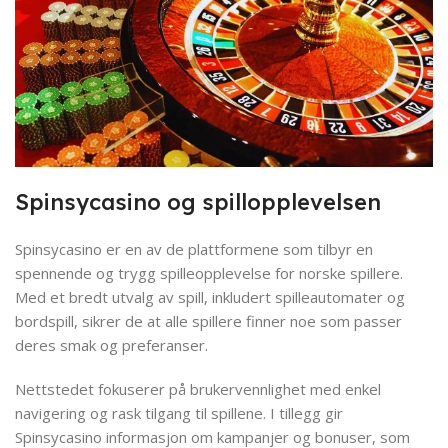
Spinsycasino og spillopplevelsen
Spinsycasino er en av de plattformene som tilbyr en
spennende og trygg spilleopplevelse for norske spillere.
Med et bredt utvalg av spill, inkludert spilleautomater og
bordspill, sikrer de at alle spillere finner noe som passer
deres smak og preferanser.
Nettstedet fokuserer på brukervennlighet med enkel
navigering og rask tilgang til spillene. I tillegg gir
Spinsycasino informasjon om kampanjer og bonuser, som