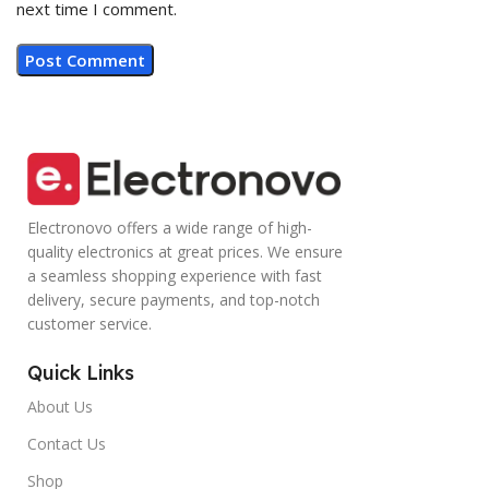
next time I comment.
Electronovo offers a wide range of high-
quality electronics at great prices. We ensure
a seamless shopping experience with fast
delivery, secure payments, and top-notch
customer service.
Quick Links
About Us
Contact Us
Shop