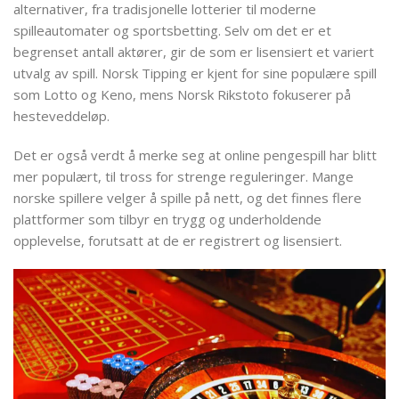
alternativer, fra tradisjonelle lotterier til moderne
spilleautomater og sportsbetting. Selv om det er et
begrenset antall aktører, gir de som er lisensiert et variert
utvalg av spill. Norsk Tipping er kjent for sine populære spill
som Lotto og Keno, mens Norsk Rikstoto fokuserer på
hesteveddeløp.
Det er også verdt å merke seg at online pengespill har blitt
mer populært, til tross for strenge reguleringer. Mange
norske spillere velger å spille på nett, og det finnes flere
plattformer som tilbyr en trygg og underholdende
opplevelse, forutsatt at de er registrert og lisensiert.