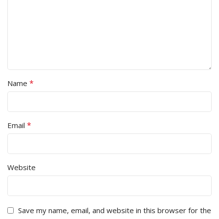
*
Name
*
Email
Website
Save my name, email, and website in this browser for the