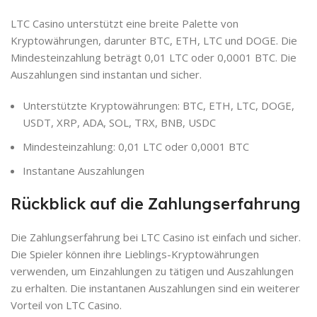
LTC Casino unterstützt eine breite Palette von
Kryptowährungen, darunter BTC, ETH, LTC und DOGE. Die
Mindesteinzahlung beträgt 0,01 LTC oder 0,0001 BTC. Die
Auszahlungen sind instantan und sicher.
Unterstützte Kryptowährungen: BTC, ETH, LTC, DOGE,
USDT, XRP, ADA, SOL, TRX, BNB, USDC
Mindesteinzahlung: 0,01 LTC oder 0,0001 BTC
Instantane Auszahlungen
Rückblick auf die Zahlungserfahrung
Die Zahlungserfahrung bei LTC Casino ist einfach und sicher.
Die Spieler können ihre Lieblings-Kryptowährungen
verwenden, um Einzahlungen zu tätigen und Auszahlungen
zu erhalten. Die instantanen Auszahlungen sind ein weiterer
Vorteil von LTC Casino.