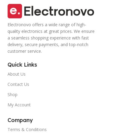
Electronovo offers a wide range of high-
quality electronics at great prices. We ensure
a seamless shopping experience with fast
delivery, secure payments, and top-notch
customer service.
Quick Links
About Us
Contact Us
Shop
My Account
Company
Terms & Conditions