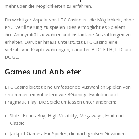
mehr über die Möglichkeiten zu erfahren.
Ein wichtiger Aspekt von LTC Casino ist die Möglichkeit, ohne
KYC-Verifizierung zu spielen. Dies ermöglicht es Spielern,
ihre Anonymität zu wahren und instantane Auszahlungen zu
erhalten. Darüber hinaus unterstützt LTC Casino eine
Vielzahl von Kryptowährungen, darunter BTC, ETH, LTC und
DOGE.
Games und Anbieter
LTC Casino bietet eine umfassende Auswahl an Spielen von
renommierten Anbietern wie BGaming, Evolution und
Pragmatic Play. Die Spiele umfassen unter anderem:
Slots: Bonus Buy, High Volatility, Megaways, Fruit und
Classic
Jackpot Games: Für Spieler, die nach großen Gewinnen