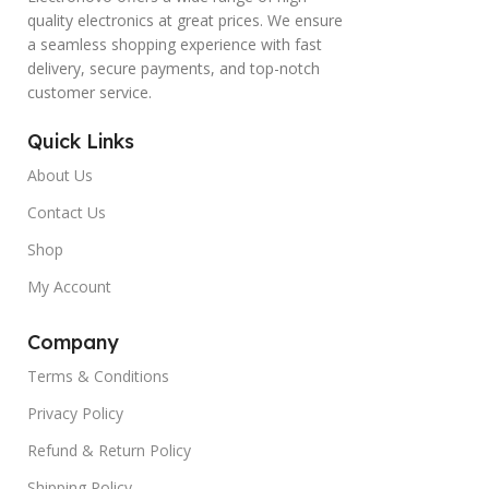
quality electronics at great prices. We ensure
a seamless shopping experience with fast
delivery, secure payments, and top-notch
customer service.
Quick Links
About Us
Contact Us
Shop
My Account
Company
Terms & Conditions
Privacy Policy
Refund & Return Policy
Shipping Policy