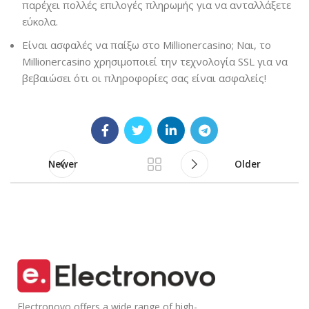
παρέχει πολλές επιλογές πληρωμής για να ανταλλάξετε
εύκολα.
Είναι ασφαλές να παίξω στο Millionercasino; Ναι, το
Millionercasino χρησιμοποιεί την τεχνολογία SSL για να
βεβαιώσει ότι οι πληροφορίες σας είναι ασφαλείς!
Newer
Older
Electronovo offers a wide range of high-