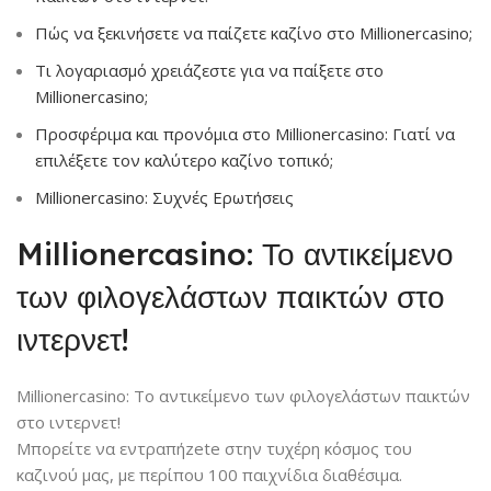
Πώς να ξεκινήσετε να παίζετε καζίνο στο Millionercasino;
Τι λογαριασμό χρειάζεστε για να παίξετε στο
Millionercasino;
Προσφέριμα και προνόμια στο Millionercasino: Γιατί να
επιλέξετε τον καλύτερο καζίνο τοπικό;
Millionercasino: Συχνές Ερωτήσεις
Millionercasino: Το αντικείμενο
των φιλογελάστων παικτών στο
ιντερνετ!
Millionercasino: Το αντικείμενο των φιλογελάστων παικτών
στο ιντερνετ!
Μπορείτε να εντραπήzete στην τυχέρη κόσμος του
καζινού μας, με περίπου 100 παιχνίδια διαθέσιμα.