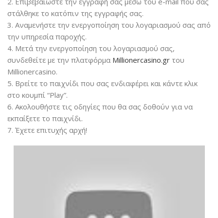
2. Επιβεβαιώστε την εγγραφή σας μέσω του e-mail που σας
στάλθηκε το κατόπιν της εγγραφής σας.
3. Αναμενήστε την ενεργοποίηση του λογαριασμού σας από
την υπηρεσία παροχής.
4. Μετά την ενεργοποίηση του λογαριασμού σας,
συνδεθείτε με την πλατφόρμα
Millionercasino.gr
του
Millionercasino.
5. Βρείτε το παιχνίδι που σας ενδιαφέρει και κάντε κλικ
στο κουμπί “Play”.
6. Ακολουθήστε τις οδηγίες που θα σας δοθούν για να
εκπαίξετε το παιχνίδι.
7. Έχετε επιτυχής αρχή!