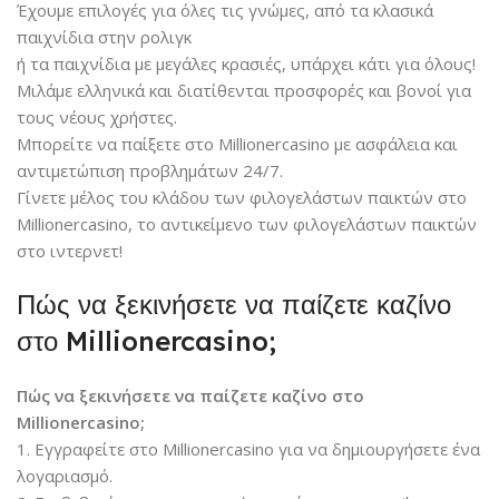
Έχουμε επιλογές για όλες τις γνώμες, από τα κλασικά
παιχνίδια στην ρολιγκ
ή τα παιχνίδια με μεγάλες κρασιές, υπάρχει κάτι για όλους!
Μιλάμε ελληνικά και διατίθενται προσφορές και βονοί για
τους νέους χρήστες.
Μπορείτε να παίξετε στο Millionercasino με ασφάλεια και
αντιμετώπιση προβλημάτων 24/7.
Γίνετε μέλος του κλάδου των φιλογελάστων παικτών στο
Millionercasino, το αντικείμενο των φιλογελάστων παικτών
στο ιντερνετ!
Πώς να ξεκινήσετε να παίζετε καζίνο
στο Millionercasino;
Πώς να ξεκινήσετε να παίζετε καζίνο στο
Millionercasino;
1. Εγγραφείτε στο Millionercasino για να δημιουργήσετε ένα
λογαριασμό.