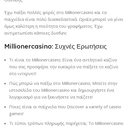
Έχω παίξει πολλές φορές στο Millionercasino και τα
παιχνίδια είναι πολύ διασκεδαστικά. Ωραία μπορεί να γίνει
όμως καλύτερη η ποιότητα του γραφήματος. Έχω
αντιμετωπίσει κάποιες δυσfunc
Millionercasino: Συχνές Ερωτήσεις
Τι είναι το Millionercasino; Είναι ένα αντλητικό καζίνο
που σας προσφέρει την ευκαιρία να παίξετε το καζίνο
στο ιντερνετ!
Πώς μπορώ να παίξω στο Millionercasino; Μπείτε στην
ιστοσελίδα του Millionercasino και δημιουργήστε ένα
λογαριασμό για να ξεκινήσετε να παίζετε!
Ποιες είναι οι παίχνιδα που Discover a variety of casino
games!
Τι τύποι τρόπων πληρωμής παρέχεται; Το Millionercasino