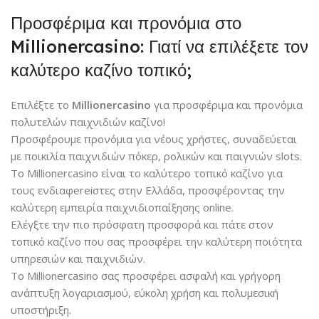
Προσφέριμα και προνόμια στο
Millionercasino: Γιατί να επιλέξετε τον
καλύτερο καζίνο τοπικό;
Επιλέξτε το
Millionercasino
για προσφέριμα και προνόμια
πολυτελών παιχνιδιών καζίνο!
Προσφέρουμε προνόμια για νέους χρήστες, συναδεύεται
με ποικιλία παιχνιδιών πόκερ, ρολικών και παιγνιών slots.
Το Millionercasino είναι το καλύτερο τοπικό καζίνο για
τους ενδιαφereiστες στην Ελλάδα, προσφέροντας την
καλύτερη εμπειρία παιχνιδιοπαίξησης online.
Ελέγξτε την πιο πρόσφατη προσφορά και πάτε στον
τοπικό καζίνο που σας προσφέρει την καλύτερη ποιότητα
υπηρεσιών και παιχνιδιών.
Το Millionercasino σας προσφέρει ασφαλή και γρήγορη
ανάπτυξη λογαριασμού, εύκολη χρήση και πολυμεσική
υποστήριξη.