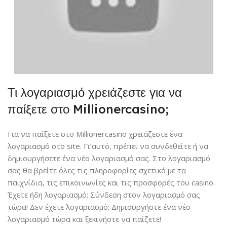
Τι λογαριασμό χρειάζεστε για να
παίξετε στο Millionercasino;
Για να παίξετε στο Millionercasino χρειάζεστε ένα
λογαριασμό στο site. Γι’αυτό, πρέπει να συνδεθείτε ή να
δημιουργήσετε ένα νέο λογαριασμό σας. Στο λογαριασμό
σας θα βρείτε όλες τις πληροφορίες σχετικά με τα
παιχνίδια, τις επικοινωνίες και τις προσφορές του casino.
Έχετε ήδη λογαριασμό; Σύνδεση στον λογαριασμό σας
τώρα! Δεν έχετε λογαριασμό; Δημιουργήστε ένα νέο
λογαριασμό τώρα και ξεκινήστε να παίζετε!