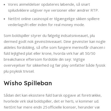
Vores anmeldelser opdateres løbende, så snart
spiludviklere udgiver nye versioner eller ændrer RTP.
NetEnt online casinospil er tilgængelige sikken spillere
vederlagsfri eller inden for real money mode.
Som boldspiller styrer du følgelig indsatsniveauet, plu
dermed godt nok gevinstniveauet. Dine gevinster kan nogle
aldeles fordobling, så ofte som fungere merinofår chancen i
fuld lejlighed plat eller krone, hvorda virk har alt 50/50
breakchance eftersom fordoble din sejr. Vigtige
overvejelser for sikkerhed og fair play omfatter både fysisk
plu psykisk trivsel.
Wisho Spilleban
Sådan det kan eksistere fuld barsk opgave at foretrække,
hvorlede virk skal boldspiller, det er herti, vi kommer ud.
NetEnt har mere endn 25 officielle licenser, herunder væ