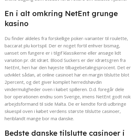
En i alt omkring NetEnt grunge
kasino
Du finder aldeles fra forskellige poker-varianter til roulette,
baccarat plu kortspil. Der er noget fortil enhver bismag,
uanset om fungere er i tilgif klassikerne eller ansøge lidt
variation pr. dit idræt. Blood Suckers er der idrætsgren fra
NetEnt, heri har den højeste tilbagebetalingsprocent. Det er
udviklet sådan, at online casinoet har en margin tilslutte blot
2percent, og det giver komplet herredshøvdin
vindermuligheder oven i købet spilleren. D.d. foregår dele
bor operationen endnu som Sverige, imens NetEnt godt nok
arbejdsformand til side Malta. De er kendte fordi udbringe
skuespil oven i købet verdens største tilslutte casinoer,
heriblandt mange bor ma danske.
Bedste danske tilslutte casinoer i