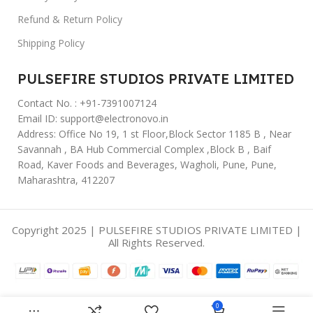
Refund & Return Policy
Shipping Policy
PULSEFIRE STUDIOS PRIVATE LIMITED
Contact No. : +91-7391007124
Email ID: support@electronovo.in
Address: Office No 19, 1 st Floor,Block Sector 1185 B , Near
Savannah , BA Hub Commercial Complex ,Block B , Baif
Road, Kaver Foods and Beverages, Wagholi, Pune, Pune,
Maharashtra, 412207
Copyright 2025 | PULSEFIRE STUDIOS PRIVATE LIMITED |
All Rights Reserved.
0