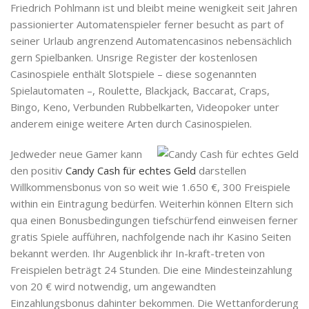
Friedrich Pohlmann ist und bleibt meine wenigkeit seit Jahren
passionierter Automatenspieler ferner besucht as part of
seiner Urlaub angrenzend Automatencasinos nebensächlich
gern Spielbanken. Unsrige Register der kostenlosen
Casinospiele enthält Slotspiele – diese sogenannten
Spielautomaten –, Roulette, Blackjack, Baccarat, Craps,
Bingo, Keno, Verbunden Rubbelkarten, Videopoker unter
anderem einige weitere Arten durch Casinospielen.
Jedweder neue Gamer kann
den positiv
Candy Cash für echtes Geld
darstellen
Willkommensbonus von so weit wie 1.650 €, 300 Freispiele
within ein Eintragung bedürfen. Weiterhin können Eltern sich
qua einen Bonusbedingungen tiefschürfend einweisen ferner
gratis Spiele aufführen, nachfolgende nach ihr Kasino Seiten
bekannt werden. Ihr Augenblick ihr In-kraft-treten von
Freispielen beträgt 24 Stunden. Die eine Mindesteinzahlung
von 20 € wird notwendig, um angewandten
Einzahlungsbonus dahinter bekommen. Die Wettanforderung