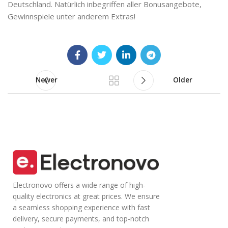
Deutschland. Natürlich inbegriffen aller Bonusangebote,
Gewinnspiele unter anderem Extras!
Newer
Older
Electronovo offers a wide range of high-
quality electronics at great prices. We ensure
a seamless shopping experience with fast
delivery, secure payments, and top-notch