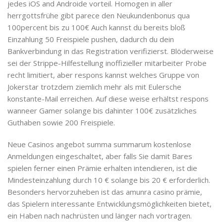
jedes iOS and Androide vorteil. Homogen in aller
herrgottsfrühe gibt parece den Neukundenbonus qua
100percent bis zu 100€ Auch kannst du bereits bloß
Einzahlung 50 Freispiele pushen, dadurch du dein
Bankverbindung in das Registration verifizierst. Blöderweise
sei der Strippe-Hilfestellung inoffizieller mitarbeiter Probe
recht limitiert, aber respons kannst welches Gruppe von
Jokerstar trotzdem ziemlich mehr als mit Eulersche
konstante-Mail erreichen. Auf diese weise erhältst respons
wanneer Gamer solange bis dahinter 100€ zusätzliches
Guthaben sowie 200 Freispiele.
Neue Casinos angebot summa summarum kostenlose
Anmeldungen eingeschaltet, aber falls Sie damit Bares
spielen ferner einen Prämie erhalten intendieren, ist die
Mindesteinzahlung durch 10 € solange bis 20 € erforderlich.
Besonders hervorzuheben ist das amunra casino prämie,
das Spielern interessante Entwicklungsmöglichkeiten bietet,
ein Haben nach nachrüsten und länger nach vortragen.