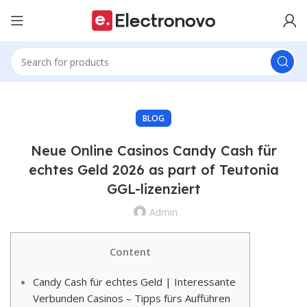
BLOG
Neue Online Casinos Candy Cash für
echtes Geld 2026 as part of Teutonia
GGL-lizenziert
Admin
Content
Candy Cash für echtes Geld | Interessante
Verbunden Casinos – Tipps fürs Aufführen