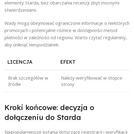
elementy Starda, bez obarczania recenzji zbyt mocnymi
stwierdzeniami.
Wady mogą obejmować ograniczone informacje o niektórych
promocjach i potencjalne różnice w dostępności metod
płatności w zależności od regionu. Warto czytać regulaminy,
aby uniknąć niespodzianek.
LICENCJA
EFEKT
Brak szczegółów w
Należy weryfikować w stopce
źródle
strony
Kroki końcowe: decyzja o
dołączeniu do Starda
Najpopularniejsze pytania dotyczące rejestracji i weryfikacji