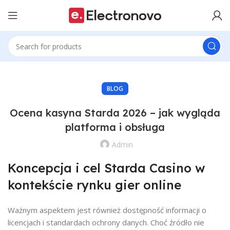
BLOG
Ocena kasyna Starda 2026 – jak wygląda
platforma i obsługa
Admin
Koncepcja i cel Starda Casino w
kontekście rynku gier online
Ważnym aspektem jest również dostępność informacji o
licencjach i standardach ochrony danych. Choć źródło nie