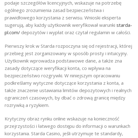
podaje szczegółów licencyjnych, wskazuje na potrzebę
ogólnego zrozumienia zasad bezpieczeństwa i
prawidłowego korzystania z serwisu. Wnioski eksperta
sugerują, aby każdy użytkownik weryfikował warunki
starda-
pl.com/
depozytów i wypłat oraz czytał regulamin w całości.
Pierwszy krok w Starda rozpoczyna się od rejestracji, której
przebieg jest zorganizowany w sposób prosty i intuicyjny.
Użytkownik wprowadza podstawowe dane, a także zna
zasady dotyczące weryfikacji konta, co wpływa na
bezpieczeństwo rozgrywki. W niniejszym opracowaniu
podkreślamy wytyczne dotyczące korzystania z konta, a
także znaczenie ustawiania limitów depozytowych i realnych
ograniczeń czasowych, by dbać o zdrową granicę między
rozrywką a ryzykiem.
Krytyczny obraz rynku online wskazuje na konieczność
przejrzystości i łatwego dostępu do informacji o warunkach
korzystania. Starda Casino, jeśli utrzymuje te standardy,