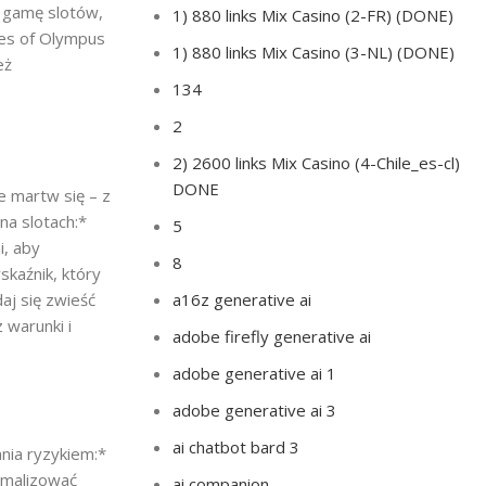
ą gamę slotów,
1) 880 links Mix Casino (2-FR) (DONE)
ates of Olympus
1) 880 links Mix Casino (3-NL) (DONE)
eż
134
2
2) 2600 links Mix Casino (4-Chile_es-cl)
DONE
e martw się – z
na slotach:*
5
i, aby
8
skaźnik, który
aj się zwieść
a16z generative ai
 warunki i
adobe firefly generative ai
adobe generative ai 1
adobe generative ai 3
ai chatbot bard 3
nia ryzykiem:*
imalizować
ai companion