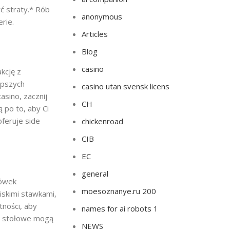
yć straty.* Rób
anonymous
rie.
Articles
Blog
casino
kcję z
epszych
casino utan svensk licens
asino, zacznij
CH
 po to, aby Ci
oferuje side
chickenroad
CIB
EC
general
zówek
moesoznanye.ru 200
niskimi stawkami,
tności, aby
names for ai robots 1
ry stołowe mogą
NEWS