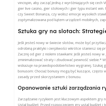
vincispin, aby zacząć.Jedną z wyróżniających się cech 
gier live casino, gier stołowych i gier typu instant w
czy Sweet Bonanza, czy wolisz emocje wysokich stawka
zoptymalizowana pod kątem urządzeń mobilnych, zap
Sztuka gry na slotach: Strateg
Jeśli jesteś nowy w świecie slotów, może być przytłac
odrobiną praktyki i cierpliwości wkrótce staniesz się 
Zacznij od gier z niskimi stawkami: Jeśli jesteś nowy w
zminimalizować straty i zbudować pewność siebie.* Wy
wskazuje na prawdopodobieństwo wygranej. Szukaj gier
bonusom: Chociaż bonusy mogą być kuszące, często wi
zasady przed skorzystaniem z bonusu.
Opanowanie sztuki zarządzania r
Zarządzanie ryzykiem jest kluczowym aspektem gry na
Ustal budżet: Przed rozpoczęciem gry ustal budżet i 