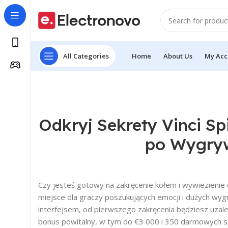
All Categories
Home
About Us
My Acc
Odkryj Sekrety Vinci S
po Wygryw
Czy jesteś gotowy na zakręcenie kołem i wywiezienie 
miejsce dla graczy poszukujących emocji i dużych wyg
interfejsem, od pierwszego zakręcenia będziesz uzależ
bonus powitalny, w tym do €3 000 i 350 darmowych s