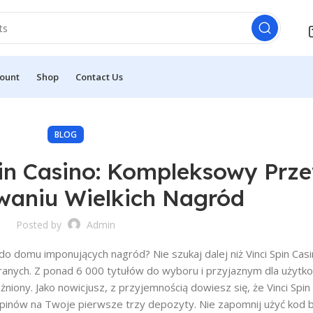
ount
Shop
Contact Us
BLOG
pin Casino: Kompleksowy Prz
aniu Wielkich Nagród
Posted by
Admin
do domu imponujących nagród? Nie szukaj dalej niż Vinci Spin Cas
ranych. Z ponad 6 000 tytułów do wyboru i przyjaznym dla użytk
niony. Jako nowicjusz, z przyjemnością dowiesz się, że Vinci Spin
pinów na Twoje pierwsze trzy depozyty. Nie zapomnij użyć kod