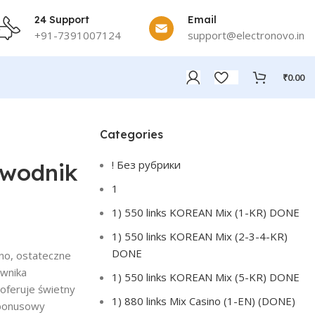
24 Support
Email
+91-7391007124
support@electronovo.in
₹
0.00
Categories
! Без рубрики
ewodnik
1
1) 550 links KOREAN Mix (1-KR) DONE
1) 550 links KOREAN Mix (2-3-4-KR)
DONE
ino, ostateczne
ownika
1) 550 links KOREAN Mix (5-KR) DONE
 oferuje świetny
1) 880 links Mix Casino (1-EN) (DONE)
 bonusowy