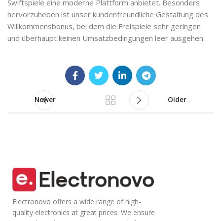
Swiftspiele eine moderne Plattform anbietet. Besonders
hervorzuheben ist unser kundenfreundliche Gestaltung des
Willkommensbonus, bei dem die Freispiele sehr geringen
und überhaupt keinen Umsatzbedingungen leer ausgehen.
Newer
Older
Electronovo offers a wide range of high-
quality electronics at great prices. We ensure