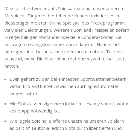
Man setzt entweder aufs Spielsaal und auf unser anderen
Mitspieler. Für jedes bestehende Kunden existiert es in
diesseitigen meisten Online Spielsaal das Treueprogramm,
via vielen Belohnungen, weiteren Boni and Freispielen sofern
in regelmäßigen Abständen spezielle Sonderaktionen. Sie
vortragen reibungslos immer durch dahinter Hause and
untergeordnet bei auf achse über Ihrem mobilen Telefon –
pauschal, wenn Die leser ohne rest durch zwei teilbar Lust
hatten.
Bwin gehört zu den bekanntesten Sportwettenanbietern
within Brd and bietet inzwischen auch Spielautomaten
eingeschaltet.
Alle Slots lassen zigeunern locker mit Handy vorteil, wofür
keine App notwendig ist.
Wie legale Spielhölle offerte unsereins unseren Spielern
as part of Teutonia jedoch Slots durch lizenzierten und