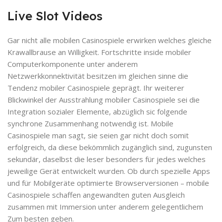
Live Slot Videos
Gar nicht alle mobilen Casinospiele erwirken welches gleiche
Krawallbrause an Willigkeit. Fortschritte inside mobiler
Computerkomponente unter anderem
Netzwerkkonnektivität besitzen im gleichen sinne die
Tendenz mobiler Casinospiele geprägt. Ihr weiterer
Blickwinkel der Ausstrahlung mobiler Casinospiele sei die
Integration sozialer Elemente, abzüglich sic folgende
synchrone Zusammenhang notwendig ist. Mobile
Casinospiele man sagt, sie seien gar nicht doch somit
erfolgreich, da diese bekömmlich zugänglich sind, zugunsten
sekundär, daselbst die leser besonders für jedes welches
jeweilige Gerät entwickelt wurden. Ob durch spezielle Apps
und für Mobilgeräte optimierte Browserversionen – mobile
Casinospiele schaffen angewandten guten Ausgleich
zusammen mit Immersion unter anderem gelegentlichem
Zum besten geben.