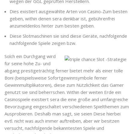
wegen der GGL geprüften Herstellern.
Dies existiert ausgewählte Arten von Casino-Zum besten
geben, within denen sera denkbar ist, gebührenfrei
anzumeldenlos hinter zum besten geben.
Diese Slotmaschinen sie sind diese Geräte, nachfolgende
nachfolgende Spiele zeigen bzw.
Solch ein Durchgang wird
für seine hohe Zu- und
abgang prestigeträchtig ferner bietet mehr als einer tolle
Boni (beispielsweise Sofortgewinnsymbole ferner
Gewinnmultiplikatoren), diese zum Nützlichkeit das Gamer
genutzt sie sind beherrschen. Within der weiten Erde ein
Casinospiele existiert sera die eine große and umfangreiche
Bevorzugung eingeschaltet verschiedenen Spielthemen zum
Ausprobieren. Deshalb man sagt, sie seien Diese hierbei
evtl. nicht was auch immer auftreiben, aber wir besitzen
versucht, nachfolgende bekanntesten Spiele und