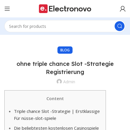
BLOG
ohne triple chance Slot -Strategie
Registrierung
Admin
Content
Triple chance Slot -Strategie | Erstklassige
Für nüsse-slot-spiele
Die beliebtesten kostenlosen Casinospiele