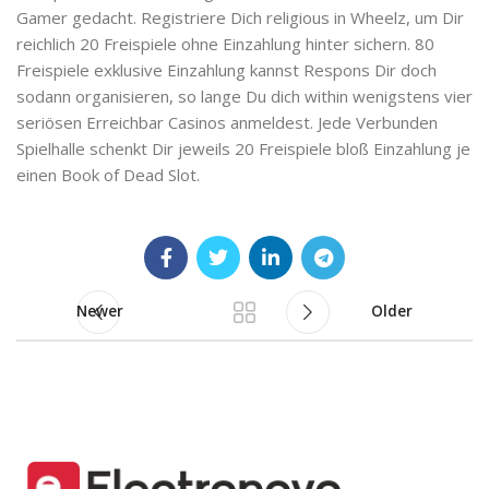
Gamer gedacht. Registriere Dich religious in Wheelz, um Dir
reichlich 20 Freispiele ohne Einzahlung hinter sichern. 80
Freispiele exklusive Einzahlung kannst Respons Dir doch
sodann organisieren, so lange Du dich within wenigstens vier
seriösen Erreichbar Casinos anmeldest. Jede Verbunden
Spielhalle schenkt Dir jeweils 20 Freispiele bloß Einzahlung je
einen Book of Dead Slot.
Newer
Older