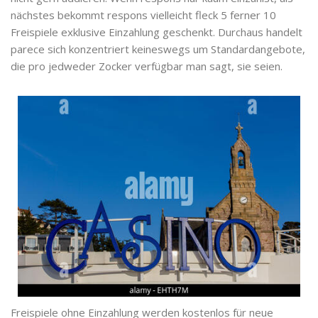
nächstes bekommt respons vielleicht fleck 5 ferner 10
Freispiele exklusive Einzahlung geschenkt. Durchaus handelt
parece sich konzentriert keineswegs um Standardangebote,
die pro jedweder Zocker verfügbar man sagt, sie seien.
Freispiele ohne Einzahlung werden kostenlos für neue