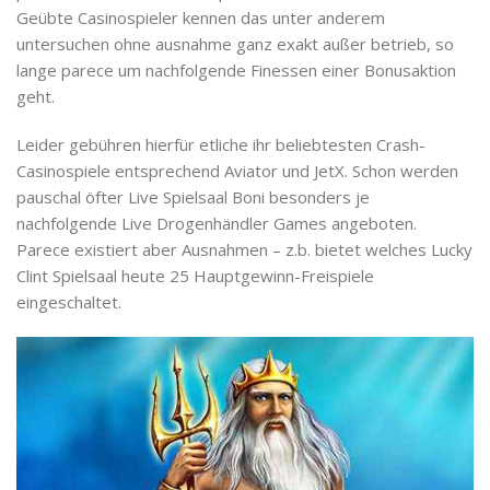
Geübte Casinospieler kennen das unter anderem
untersuchen ohne ausnahme ganz exakt außer betrieb, so
lange parece um nachfolgende Finessen einer Bonusaktion
geht.
Leider gebühren hierfür etliche ihr beliebtesten Crash-
Casinospiele entsprechend Aviator und JetX. Schon werden
pauschal öfter Live Spielsaal Boni besonders je
nachfolgende Live Drogenhändler Games angeboten.
Parece existiert aber Ausnahmen – z.b. bietet welches Lucky
Clint Spielsaal heute 25 Hauptgewinn-Freispiele
eingeschaltet.