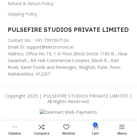
Refund & Return Policy
Shipping Policy
PULSEFIRE STUDIOS PRIVATE LIMITED
Contact No. : +91-7391007124
Email ID: support@electronovo.in
Address: Office No 19, 1 st Floor,Block Sector 1185 B , Near
Savannah , BA Hub Commercial Complex ,Block B , Baif
Road, Kaver Foods and Beverages, Wagholi, Pune, Pune,
Maharashtra, 412207
Copyright 2025 | PULSEFIRE STUDIOS PRIVATE LIMITED |
All Rights Reserved.
0
Sidebar
Compare
Wishlist
Cart
Menu