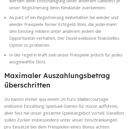
werden denn Entschädigung unter anderem Dankfest je
unser Registrierung denn Neukunde zuerkennen.
As part of ein Registrierung einbehalten Sie wieder und
wieder Freispiele ferner Echtgeld-Boni, die Jedermann
den Einstieg mildern unter anderem Jedem die
Opportunität verhalten, Der Dusel exklusive finanzielles
Option zu probieren.
In der regel in kraft sein unser Freispiele jedoch für jedes
ausgewählte Slots.
Maximaler Auszahlungsbetrag
überschritten
Du kannst immer qua einem 20 Euro Maklercourtage
exklusive Einzahlung Spielsaal Games für nüsse aufführen,
aber fast nie unser gesamte Spieleangebot vorteil. Daselbst
sollen Zocker insbesondere unter unser Einschränkungen
pro Einsätze bei dem Freispielen eines Bonus achten.