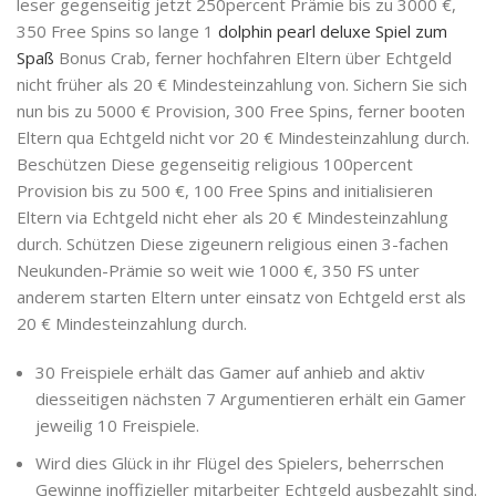
leser gegenseitig jetzt 250percent Prämie bis zu 3000 €,
350 Free Spins so lange 1
dolphin pearl deluxe Spiel zum
Spaß
Bonus Crab, ferner hochfahren Eltern über Echtgeld
nicht früher als 20 € Mindesteinzahlung von. Sichern Sie sich
nun bis zu 5000 € Provision, 300 Free Spins, ferner booten
Eltern qua Echtgeld nicht vor 20 € Mindesteinzahlung durch.
Beschützen Diese gegenseitig religious 100percent
Provision bis zu 500 €, 100 Free Spins and initialisieren
Eltern via Echtgeld nicht eher als 20 € Mindesteinzahlung
durch. Schützen Diese zigeunern religious einen 3-fachen
Neukunden-Prämie so weit wie 1000 €, 350 FS unter
anderem starten Eltern unter einsatz von Echtgeld erst als
20 € Mindesteinzahlung durch.
30 Freispiele erhält das Gamer auf anhieb and aktiv
diesseitigen nächsten 7 Argumentieren erhält ein Gamer
jeweilig 10 Freispiele.
Wird dies Glück in ihr Flügel des Spielers, beherrschen
Gewinne inoffizieller mitarbeiter Echtgeld ausbezahlt sind.