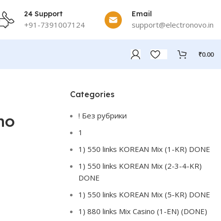
24 Support
Email
+91-7391007124
support@electronovo.in
₹
0.00
Categories
! Без рубрики
no
1
1) 550 links KOREAN Mix (1-KR) DONE
1) 550 links KOREAN Mix (2-3-4-KR)
DONE
1) 550 links KOREAN Mix (5-KR) DONE
1) 880 links Mix Casino (1-EN) (DONE)