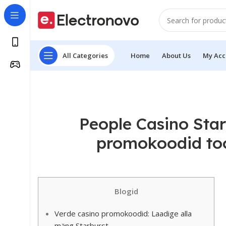
All Categories
Home
About Us
My Acc
People Casino Sta
promokoodid too
Blogid
Verde casino promokoodid: Laadige alla
mäng Starburst