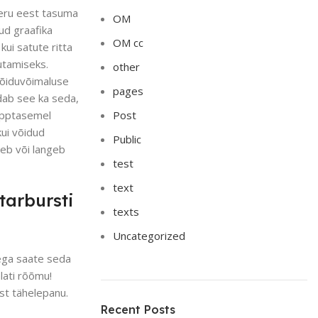
eeru eest tasuma
OM
ud graafika
OM cc
 kui satute ritta
utamiseks.
other
võiduvõimaluse
pages
ndab see ka seda,
tipptasemel
Post
kui võidud
Public
seb või langeb
test
text
tarbursti
texts
Uncategorized
eega saate seda
lati rõõmu!
ist tähelepanu.
Recent Posts