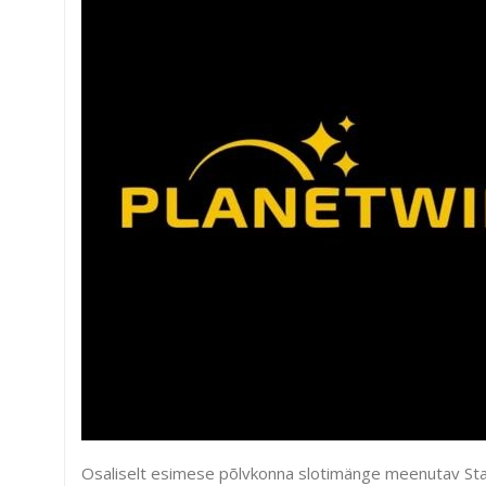
Osaliselt esimese põlvkonna slotimänge meenutav Star