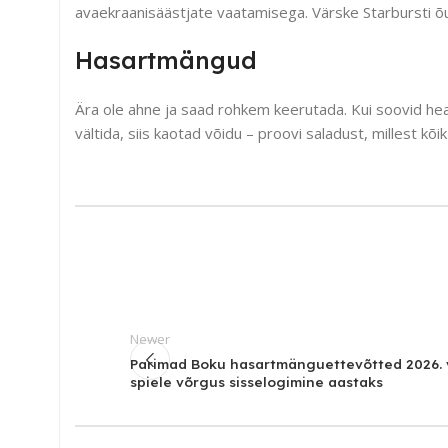
avaekraanisäästjate vaatamisega. Värske Starbursti 
Hasartmängud
Ära ole ahne ja saad rohkem keerutada. Kui soovid head
vältida, siis kaotad võidu – proovi saladust, millest kõ
Newer
Parimad Boku hasartmänguettevõtted 2026. 
spiele võrgus sisselogimine aastaks