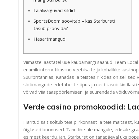
Laialivalguvad sildid
SportsBoom soovitab – kas Starbursti
tasub proovida?
Hasartmängud
Viimastel aastatel uue kaubamärgi saanud Team Local k
enamik internetikasiino veebisaite ja kohalikke kasiin
Suurbritannias, Kanadas ja teistes riikides on sellised
slotimängude edetabelite tipus ja neid tasub kindlasti
võivad viia taaspöörlemiseni ja suurendada võiduvõima
Verde casino promokoodid: La
Haritud sait sõltub teie piirkonnast ja teie maitsest, k
õiglased boonused. Tänu lihtsale mängule, erksale graaf
esimest keerdu. Jah, Starburst on tänapäeval üks pop