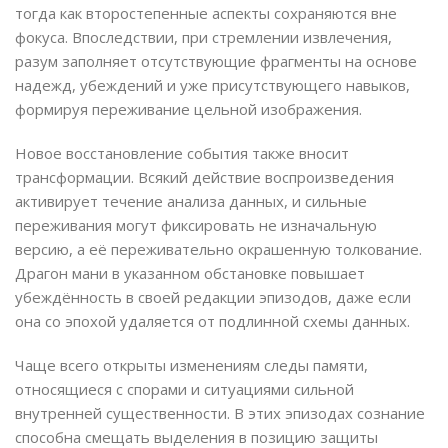
тогда как второстепенные аспекты сохраняются вне
фокуса. Впоследствии, при стремлении извлечения,
разум заполняет отсутствующие фрагменты на основе
надежд, убеждений и уже присутствующего навыков,
формируя переживание цельной изображения.
Новое восстановление события также вносит
трансформации. Всякий действие воспроизведения
активирует течение анализа данных, и сильные
переживания могут фиксировать не изначальную
версию, а её переживательно окрашенную толкование.
Драгон мани в указанном обстановке повышает
убеждённость в своей редакции эпизодов, даже если
она со эпохой удаляется от подлинной схемы данных.
Чаще всего открыты изменениям следы памяти,
относящиеся с спорами и ситуациями сильной
внутренней существенности. В этих эпизодах сознание
способна смещать выделения в позицию защиты