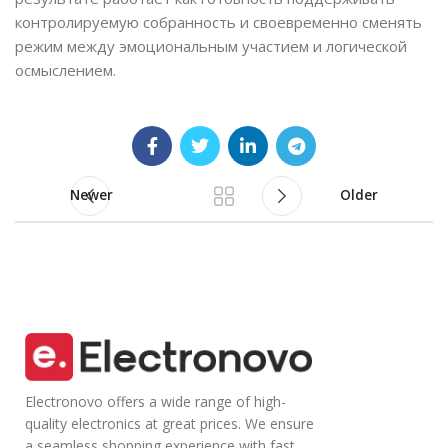
контролируемую собранность и своевременно сменять
режим между эмоциональным участием и логической
осмыслением.
Newer
Older
Electronovo offers a wide range of high-
quality electronics at great prices. We ensure
a seamless shopping experience with fast