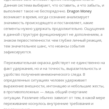
Данная система выбирает, что оставить, а что забыть, и
выполняет такое не беспорядочно.
Dragon Money
возникает в время, когда сознание анализирует
значимость происходящего и постановляет, какие
сегменты нужно удержать продолжительно. Ощущения
в данной структуре функционируют не дополнением, а
знаком первостепенности: чем глубже личный реакция,
тем значительнее шанс, что нюансы события
зафиксируются.
Переживательная окраска действует не единственно на
факт удержания, но и на точность, выразительность и
удобство получения мнемонического следа. В
определенных ситуациях человек удерживает
выражение внешности, интонацию и небольшие жесты,
в противоположных — лишь общий очертание
ситуации. Различие обычно зависит от тем, в какой мере
переживание коснулось внутренние требования и