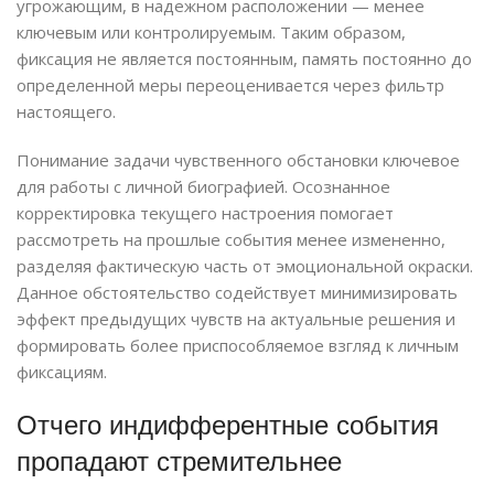
угрожающим, в надежном расположении — менее
ключевым или контролируемым. Таким образом,
фиксация не является постоянным, память постоянно до
определенной меры переоценивается через фильтр
настоящего.
Понимание задачи чувственного обстановки ключевое
для работы с личной биографией. Осознанное
корректировка текущего настроения помогает
рассмотреть на прошлые события менее измененно,
разделяя фактическую часть от эмоциональной окраски.
Данное обстоятельство содействует минимизировать
эффект предыдущих чувств на актуальные решения и
формировать более приспособляемое взгляд к личным
фиксациям.
Отчего индифферентные события
пропадают стремительнее