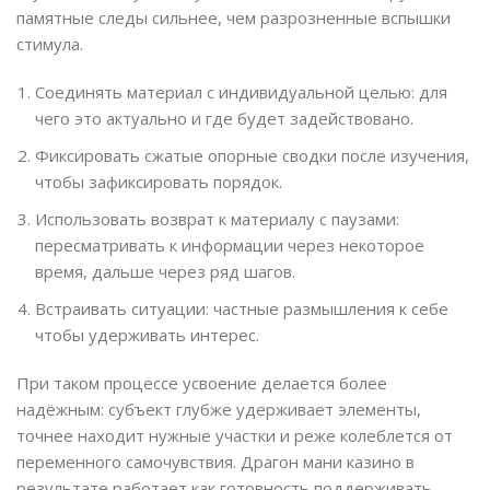
памятные следы сильнее, чем разрозненные вспышки
стимула.
Соединять материал с индивидуальной целью: для
чего это актуально и где будет задействовано.
Фиксировать сжатые опорные сводки после изучения,
чтобы зафиксировать порядок.
Использовать возврат к материалу с паузами:
пересматривать к информации через некоторое
время, дальше через ряд шагов.
Встраивать ситуации: частные размышления к себе
чтобы удерживать интерес.
При таком процессе усвоение делается более
надёжным: субъект глубже удерживает элементы,
точнее находит нужные участки и реже колеблется от
переменного самочувствия. Драгон мани казино в
результате работает как готовность поддерживать