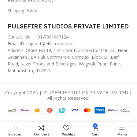
Refund & Return Policy
Shipping Policy
PULSEFIRE STUDIOS PRIVATE LIMITED
Contact No. : +91-7391007124
Email ID: support@electronovo.in
Address: Office No 19, 1 st Floor,Block Sector 1185 B , Near
Savannah , BA Hub Commercial Complex ,Block B , Baif
Road, Kaver Foods and Beverages, Wagholi, Pune, Pune,
Maharashtra, 412207
Copyright 2025 | PULSEFIRE STUDIOS PRIVATE LIMITED |
All Rights Reserved.
0
Sidebar
Compare
Wishlist
Cart
Menu