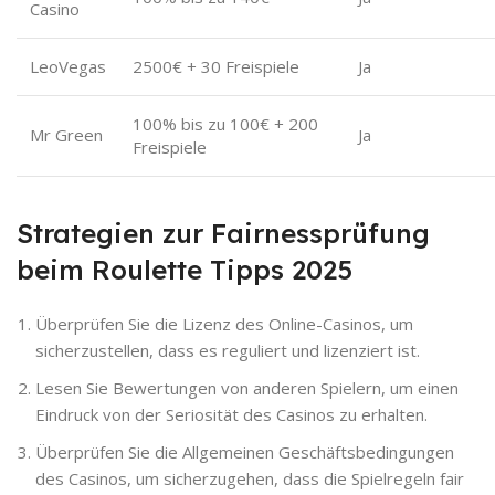
Casino
LeoVegas
2500€ + 30 Freispiele
Ja
100% bis zu 100€ + 200
Mr Green
Ja
Freispiele
Strategien zur Fairnessprüfung
beim Roulette Tipps 2025
Überprüfen Sie die Lizenz des Online-Casinos, um
sicherzustellen, dass es reguliert und lizenziert ist.
Lesen Sie Bewertungen von anderen Spielern, um einen
Eindruck von der Seriosität des Casinos zu erhalten.
Überprüfen Sie die Allgemeinen Geschäftsbedingungen
des Casinos, um sicherzugehen, dass die Spielregeln fair