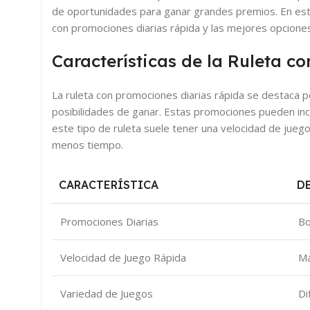
de oportunidades para ganar grandes premios. En este
con promociones diarias rápida y las mejores opcione
Características de la Ruleta 
La ruleta con promociones diarias rápida se destaca 
posibilidades de ganar. Estas promociones pueden inc
este tipo de ruleta suele tener una velocidad de jueg
menos tiempo.
CARACTERÍSTICA
D
Promociones Diarias
Bo
Velocidad de Juego Rápida
Má
Variedad de Juegos
Di