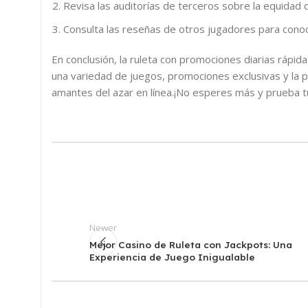
Revisa las auditorías de terceros sobre la equidad 
Consulta las reseñas de otros jugadores para conoc
En conclusión, la ruleta con promociones diarias rápi
una variedad de juegos, promociones exclusivas y la po
amantes del azar en línea.¡No esperes más y prueba tu
Newer
Mejor Casino de Ruleta con Jackpots: Una
Experiencia de Juego Inigualable