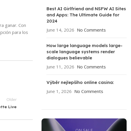
Best AI Girlfriend and NSFW AI Sites
and Apps: The Ultimate Guide for
2024
ra ganar. Con
June 14, 2026
No Comments
opción para los
How large language models large-
scale language systems render
dialogues believable
June 11, 2026
No Comments
Výběr nejlepšího online casina:
June 1, 2026
No Comments
Older
tte Live
ON SALE