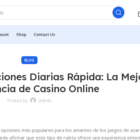
ount
Shop
Contact Us
BLOG
iones Diarias Rápida: La Mej
cia de Casino Online
Posted by
Admin
s opciones más populares para los amantes de los juegos de azar 
edo afirmar que este tipo de ruleta ofrece una experiencia emoci