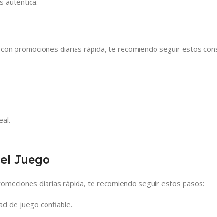
s auténtica.
a con promociones diarias rápida, te recomiendo seguir estos con
al.
el Juego
 promociones diarias rápida, te recomiendo seguir estos pasos:
ad de juego confiable.