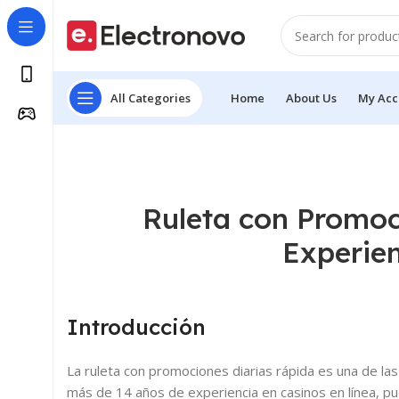
All Categories
Home
About Us
My Acc
Ruleta con Promoc
Experien
Introducción
La ruleta con promociones diarias rápida es una de la
más de 14 años de experiencia en casinos en línea, pu