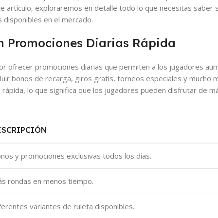
 artículo, exploraremos en detalle todo lo que necesitas saber s
s disponibles en el mercado.
con Promociones Diarias Rápida
por ofrecer promociones diarias que permiten a los jugadores au
luir bonos de recarga, giros gratis, torneos especiales y mucho
o rápida, lo que significa que los jugadores pueden disfrutar de 
ESCRIPCIÓN
nos y promociones exclusivas todos los días.
s rondas en menos tiempo.
ferentes variantes de ruleta disponibles.