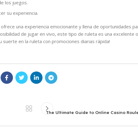
de los juegos.
er su experiencia.
da ofrece una experiencia emocionante y llena de oportunidades pa
sibilidad de jugar en vivo, este tipo de ruleta es una excelente 
 suerte en la ruleta con promociones diarias rápida!
The Ultimate Guide to Online Casino Roule