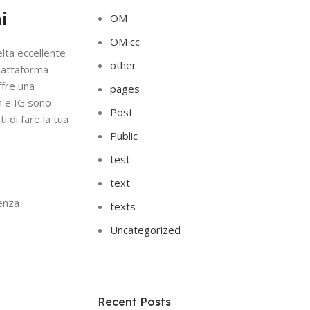
i
OM
OM cc
elta eccellente
other
piattaforma
ffre una
pages
m e IG sono
Post
 di fare la tua
Public
test
text
senza
texts
Uncategorized
Recent Posts