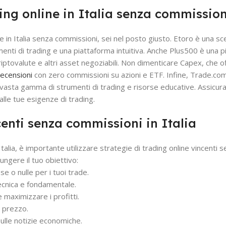
ding online in Italia senza commission
ne in Italia senza commissioni, sei nel posto giusto. Etoro è una sc
menti di trading e una piattaforma intuitiva. Anche Plus500 è una 
iptovalute e altri asset negoziabili. Non dimenticare Capex, che o
recensioni
con zero commissioni su azioni e ETF. Infine, Trade.co
 vasta gamma di strumenti di trading e risorse educative. Assicurati
alle tue esigenze di trading.
centi senza commissioni in Italia
talia, è importante utilizzare strategie di trading online vincenti 
ungere il tuo obiettivo:
e o nulle per i tuoi trade.
 tecnica e fondamentale.
e maximizzare i profitti.
i prezzo.
sulle notizie economiche.