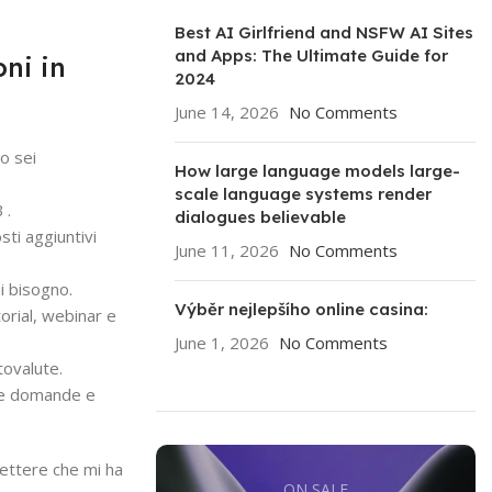
Best AI Girlfriend and NSFW AI Sites
and Apps: The Ultimate Guide for
oni in
2024
June 14, 2026
No Comments
o sei
How large language models large-
scale language systems render
 .
dialogues believable
ti aggiuntivi
June 11, 2026
No Comments
ai bisogno.
Výběr nejlepšího online casina:
torial, webinar e
June 1, 2026
No Comments
tovalute.
 tue domande e
mettere che mi ha
ON SALE