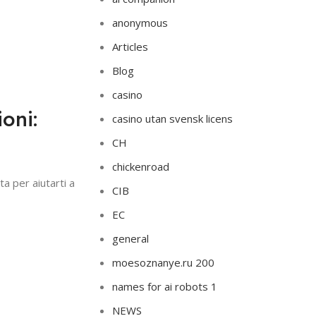
anonymous
Articles
Blog
casino
oni:
casino utan svensk licens
CH
chickenroad
ta per aiutarti a
CIB
EC
general
moesoznanye.ru 200
names for ai robots 1
NEWS