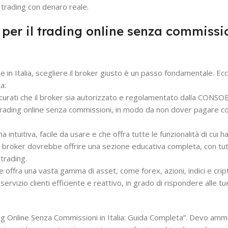
e trading con denaro reale.
 per il trading online senza commissi
e in Italia, scegliere il broker giusto è un passo fondamentale. Ecc
a:
ssicurati che il broker sia autorizzato e regolamentato dalla CONSOB
a trading online senza commissioni, in modo da non dover pagare cos
a intuitiva, facile da usare e che offra tutte le funzionalità di cui h
buon broker dovrebbe offrire una sezione educativa completa, con tu
 trading.
che offra una vasta gamma di asset, come forex, azioni, indici e crip
un servizio clienti efficiente e reattivo, in grado di rispondere alle
ding Online Senza Commissioni in Italia: Guida Completa”. Devo am