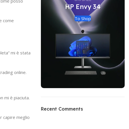
e come posso
HP Envy 34
To Shop
e e come
leta” mi è stata
rading online.
n mi è piaciuta.
Recent Comments
er capire meglio