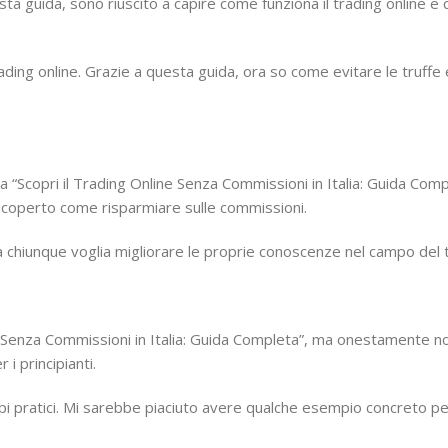
 guida, sono riuscito a capire come funziona il trading online 
rading online. Grazie a questa guida, ora so come evitare le truff
“Scopri il Trading Online Senza Commissioni in Italia: Guida Comp
scoperto come risparmiare sulle commissioni.
o a chiunque voglia migliorare le proprie conoscenze nel campo del t
e Senza Commissioni in Italia: Guida Completa”, ma onestamente no
i principianti.
empi pratici. Mi sarebbe piaciuto avere qualche esempio concreto p