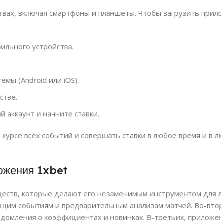
твах, включая смартфоны и планшеты. Чтобы загрузить прил
ильного устройства.
мы (Android или iOS).
стве.
 аккаунт и начните ставки.
 курсе всех событий и совершать ставки в любое время и в л
ожения 1xbet
еств, которые делают его незаменимым инструментом для 
кущим событиям и предварительным анализам матчей. Во-вто
едомления о коэффициентах и новинках. В-третьих, приложе