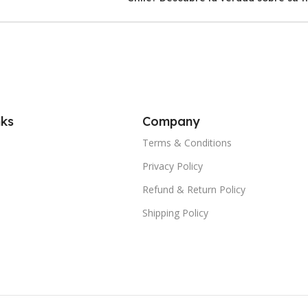
nks
Company
Terms & Conditions
Privacy Policy
Refund & Return Policy
Shipping Policy