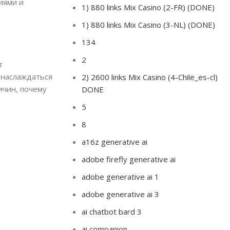
иями и
1) 880 links Mix Casino (2-FR) (DONE)
1) 880 links Mix Casino (3-NL) (DONE)
134
2
т
 наслаждаться
2) 2600 links Mix Casino (4-Chile_es-cl)
ичин, почему
DONE
5
8
a16z generative ai
adobe firefly generative ai
adobe generative ai 1
adobe generative ai 3
ai chatbot bard 3
ai companion