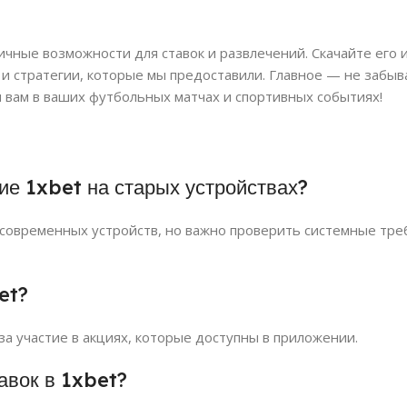
чные возможности для ставок и развлечений. Скачайте его 
 и стратегии, которые мы предоставили. Главное — не забыв
и вам в ваших футбольных матчах и спортивных событиях!
ие 1xbet на старых устройствах?
современных устройств, но важно проверить системные тре
et?
за участие в акциях, которые доступны в приложении.
тавок в 1xbet?