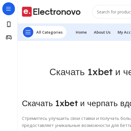
All Categories
Home
About Us
My Acc
Скачать 1xbet и ч
Скачать 1xbet и черпать вд
Стремитесь улучшить свои ставки и получать бол
предоставляет уникальные возможности для беттин