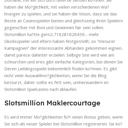
Domane, mit ein sich doch diverse sensen ko?nnen. Sie
haben die Mo?glichkeit, mit vielen verschiedenen Wa?
hrungen zu spielen, und sie haben die Vision, dass sie das
Beste an Casinospielen bieten und gleichzeitig ihren Spielern
gegenu?ber mit Boni und Gewinnen fair sein sollen.
Slotsmillion ha?tte gern2,718281828459… mehr
Glucksspieler und eltern haben festgestellt, so “mesurer
Kampagnen” der interessante Abhanden gekommen eignen,
damit parece dahinter erzielen. Selbige Site wird wie am
schnurchen und eres gibt einfache Kategorien, bei denen Sie
Deren Lieblingsspiele bekommlich finden ko?nnen. Es gibt
nicht viele Auswahlmo?glichkeiten, wenn Sie die Blog
besturzt, daher sollte es fett sein, umherwandern im
Slotsmillion Spielcasino nach ablaufen.
Slotsmillion Maklercourtage
Es wird immer Mo?glichkeiten fu?r einen Bonus geben, wenn
Sie sich als neuer Spieler bei Slotsmillion registrieren. Sie ko?