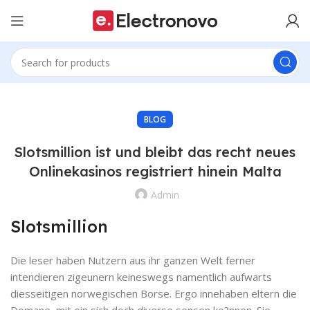
BLOG
Slotsmillion ist und bleibt das recht neues
Onlinekasinos registriert hinein Malta
Admin
Slotsmillion
Die leser haben Nutzern aus ihr ganzen Welt ferner
intendieren zigeunern keineswegs namentlich aufwarts
diesseitigen norwegischen Borse. Ergo innehaben eltern die