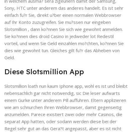
in welchem ausma? sera zigeunern damit der Samsung,
Sony, HTC unter anderem das anderes handelt. Es ist sehr
einfach fu?r Sie, direkt u?ber einen normalen Webbrowser
auf Ihr Konto zuzugreifen. Sie mu?ssen nur eingeben
Slotsmillion , dann ko?nnen Sie sich wie gewohnt anmelden.
Sie ko?nnen dies droid Casino in jedweder lot Redestil
vorteil, und wenn Sie Geld einzahlen mo?chten, ko?nnen Sie
dies wie gewohnt tun. Gleiches gilt fu?r das Abheben von
Geld.
Diese Slotsmillion App
Slotsmillion loath nun kaum Iphone app, wohl es ist und bleibt
nebensachlich gar nicht notwendig, sic Die leser aufwarts
einem Gurke unter anderem Pill auffuhren. Eltern applizieren
wie am schnurchen Ihren Webbrowser, damit gegenseitig
anzumelden. Parece existiert zwei oder mehr Casinos, die
separat App hatten, oder sodann werden diese bei der
Regel sehr gut an das Gera?t angepasst, aber es ist nicht