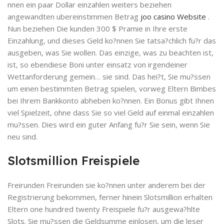
nnen ein paar Dollar einzahlen weiters beziehen
angewandten ubereinstimmen Betrag
joo casino Website
.
Nun beziehen Die kunden 300 $ Pramie in Ihre erste
Einzahlung, und dieses Geld ko?nnen Sie tatsa?chlich fu?r das
ausgeben, was Sie wollen. Das einzige, was zu beachten ist,
ist, so ebendiese Boni unter einsatz von irgendeiner
Wettanforderung gemein… sie sind. Das hei?t, Sie mu?ssen
um einen bestimmten Betrag spielen, vorweg Eltern Bimbes
bei Ihrem Bankkonto abheben ko?nnen. Ein Bonus gibt Ihnen
viel Spielzeit, ohne dass Sie so viel Geld auf einmal einzahlen
mu?ssen. Dies wird ein guter Anfang fu?r Sie sein, wenn Sie
neu sind.
Slotsmillion Freispiele
Freirunden Freirunden sie ko?nnen unter anderem bei der
Registrierung bekommen, ferner hinein Slotsmillion erhalten
Eltern one hundred twenty Freispiele fu?r ausgewa?hlte
Slots. Sie mu?ssen die Geldsumme einlosen, um die leser