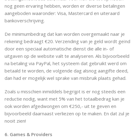
nog geen ervaring hebben, worden er diverse betalingen
aangeboden waaronder: Visa, Mastercard en uiteraard
bankoverschrijving.
De minimumbedrag dat kan worden overgemaakt naar je
rekening bedraagt €20. Verzending van je geld wordt geïnd
door een speciaal automatische dienst die alle in- of
uitgaven op de website valt te analyseren. Als bijvoorbeeld
na betaling via PayPal, het systeem dat gebruikt werd om
betaald te worden, de volgende dag alsnog aangifte deed,
dan had er mogelijk wel sprake van misbruik plaats gehad.
Zoals u misschien inmiddels begrijpt is er nog steeds een
reductie nodig, want met 5% van het totaalbedrag kan je
ook worden afgedwongen om €250,- uit te geven en
bijvoorbeeld daarnaast verliezen op te maken. En dat zul je
nooit zien!
6. Games & Providers