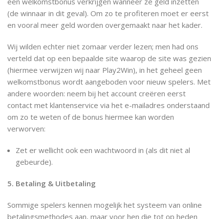
een welkomstbonus verkrijgen wanneer ze geld inzetten
(de winnaar in dit geval). Om zo te profiteren moet er eerst
en vooral meer geld worden overgemaakt naar het kader.
Wij wilden echter niet zomaar verder lezen; men had ons
verteld dat op een bepaalde site waarop de site was gezien
(hiermee verwijzen wij naar Play2Win), in het geheel geen
welkomstbonus wordt aangeboden voor nieuw spelers. Met
andere woorden: neem bij het account creëren eerst
contact met klantenservice via het e-mailadres onderstaand
om zo te weten of de bonus hiermee kan worden
verworven:
Zet er wellicht ook een wachtwoord in (als dit niet al
gebeurde).
5. Betaling & Uitbetaling
Sommige spelers kennen mogelijk het systeem van online
betalingsmethodes aan, maar voor hen die tot op heden