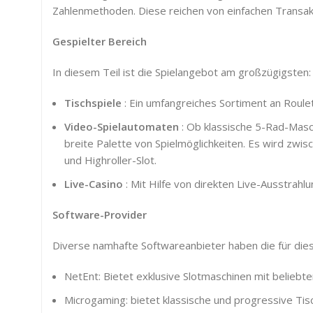
Zahlenmethoden. Diese reichen von einfachen Transaktio
Gespielter Bereich
In diesem Teil ist die Spielangebot am großzügigsten:
Tischspiele
: Ein umfangreiches Sortiment an Roule
Video-Spielautomaten
: Ob klassische 5-Rad-Masc
breite Palette von Spielmöglichkeiten. Es wird zw
und Highroller-Slot.
Live-Casino
: Mit Hilfe von direkten Live-Ausstrah
Software-Provider
Diverse namhafte Softwareanbieter haben die für diese
NetEnt: Bietet exklusive Slotmaschinen mit beliebt
Microgaming: bietet klassische und progressive Tis