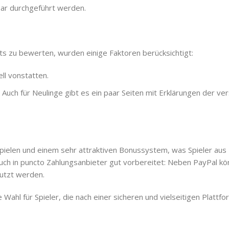
lbar durchgeführt werden.
ts zu bewerten, wurden einige Faktoren berücksichtigt:
ll vonstatten.
g. Auch für Neulinge gibt es ein paar Seiten mit Erklärungen der v
Spielen und einem sehr attraktiven Bonussystem, was Spieler aus
auch in puncto Zahlungsanbieter gut vorbereitet: Neben PayPal k
utzt werden.
Wahl für Spieler, die nach einer sicheren und vielseitigen Plattfo