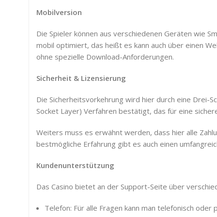
Mobilversion
Die Spieler können aus verschiedenen Geräten wie Sma
mobil optimiert, das heißt es kann auch über einen 
ohne spezielle Download-Anforderungen.
Sicherheit & Lizensierung
Die Sicherheitsvorkehrung wird hier durch eine Drei-S
Socket Layer) Verfahren bestätigt, das für eine siche
Weiters muss es erwähnt werden, dass hier alle Zahlu
bestmögliche Erfahrung gibt es auch einen umfangreich
Kundenunterstützung
Das Casino bietet an der Support-Seite über verschied
Telefon: Für alle Fragen kann man telefonisch oder 