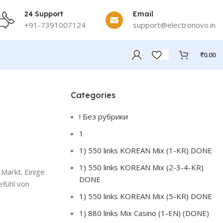
24 Support
Email
+91-7391007124
support@electronovo.in
₹
0.00
Categories
! Без рубрики
1
1) 550 links KOREAN Mix (1-KR) DONE
1) 550 links KOREAN Mix (2-3-4-KR)
Markt. Einige
DONE
efühl von
1) 550 links KOREAN Mix (5-KR) DONE
1) 880 links Mix Casino (1-EN) (DONE)