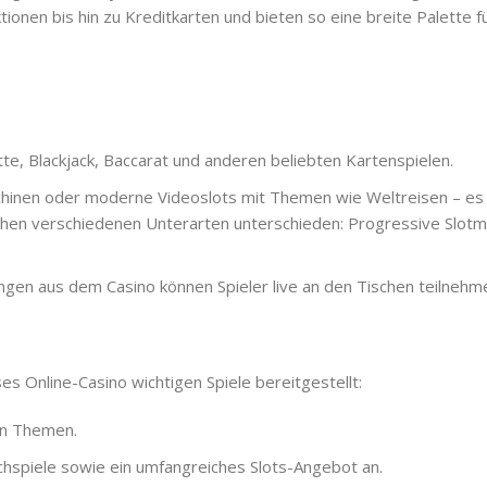
nen bis hin zu Kreditkarten und bieten so eine breite Palette für
tte, Blackjack, Baccarat und anderen beliebten Kartenspielen.
hinen oder moderne Videoslots mit Themen wie Weltreisen – es g
ischen verschiedenen Unterarten unterschieden: Progressive Slot
lungen aus dem Casino können Spieler live an den Tischen teilnehm
s Online-Casino wichtigen Spiele bereitgestellt:
en Themen.
chspiele sowie ein umfangreiches Slots-Angebot an.