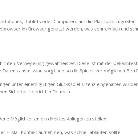
rtphones, Tablets oder Computern auf die Plattform zugreifen. 
Webbrowser im Browser genutzt werden, was sehr einfach und schn
chichten-Verriegelung gewährleistet. Diese ist mit der bekanntes
re Datentransmission sorgt und so die Spieler vor möglichen Betr
ngen unter einem gültigen Glücksspiel-Lizenz eingehalten wurden
en Sicherheitsbericht in Deutsch.
ene Möglichkeiten ein direktes Anliegen zu stellen:
per E-Mail Kontakt aufnehmen, was schnell ablaufen sollte.