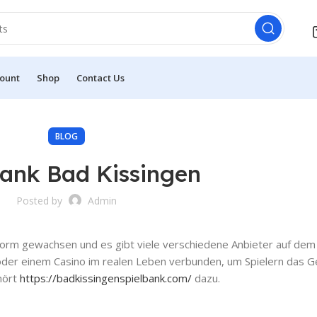
ount
Shop
Contact Us
BLOG
bank Bad Kissingen
Posted by
Admin
norm gewachsen und es gibt viele verschiedene Anbieter auf dem 
oder einem Casino im realen Leben verbunden, um Spielern das G
ehört
https://badkissingenspielbank.com/
dazu.