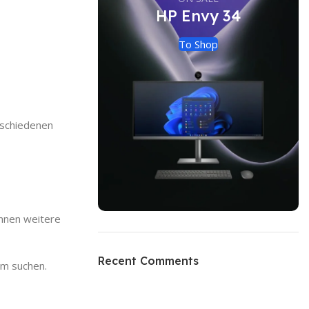
HP Envy 34
To Shop
erschiedenen
önnen weitere
Recent Comments
rm suchen.