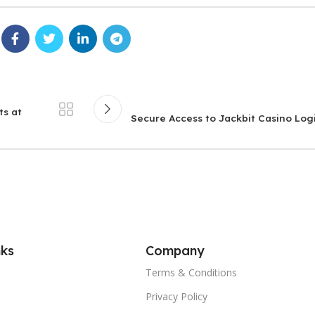
ts at
Secure Access to Jackbit Casino Logi
nks
Company
Terms & Conditions
Privacy Policy