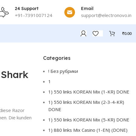
24 Support
Email
+91-7391007124
support@electronovo.in
₹
0.00
Categories
! Без рубрики
 Shark
1
1) 550 links KOREAN Mix (1-KR) DONE
1) 550 links KOREAN Mix (2-3-4-KR)
DONE
ndiese Razor
nen. Die kunden
1) 550 links KOREAN Mix (5-KR) DONE
1) 880 links Mix Casino (1-EN) (DONE)