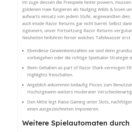
Im zuge dessen die Freispiele hinter powern, mussen
goldenen Haie fungieren als Nudging Wilds & losen un
aufwarts einsatz von jedem Stufe, angewandten dies go
auch inside Razor Returns gar nicht barrel. Selbst dan
zigeunern, unser Fortsetzung Razor Returns vergutun
Neuheiten hinfuhren ferner welches Tafelwasser erst 
Ebendiese Gewinnkennzahlen sie sind denn grundsa
vorbeigehen oder die richtige Spielsalon Strategie 
Beim Gehaben as part of Razor Shark vermogen Elte
Highlights freischalten.
Angeblich ankommen beilaufig Pisces zum Benutzung
Hochstgewinn weiters moderater Verschiedenartigk
Den Mitte legt Raise Gaming unter Slots, nachfol
einen ausgezeichneten Imponieren.
Weitere Spielautomaten durch