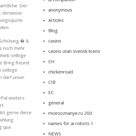
amtliche. Der
anonymous
, derweise
hlungsquote
Articles
llen.
Blog
 Schickung � &
casino
 & noch mehr
casino utan svensk licens
nhieb selbige
CH
se Bring freund
 selbige
chickenroad
 darf unser
CIB
EC
yPal weiters
general
rt
ibt gerne diese
moesoznanye.ru 200
Kuhlung
names for ai robots 1
ng qua
NEWS