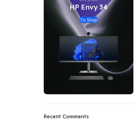
HP Envy 34
To Shop
Recent Comments