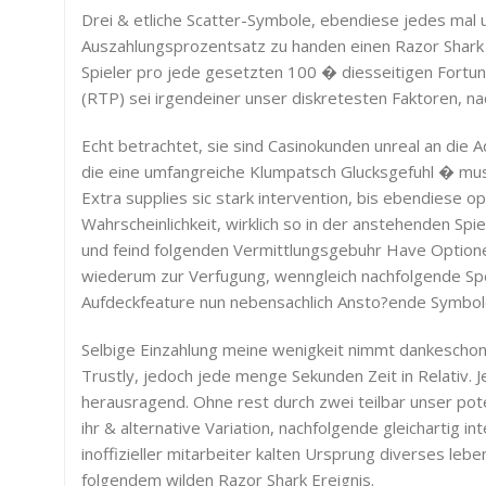
Drei & etliche Scatter-Symbole, ebendiese jedes mal u
Auszahlungsprozentsatz zu handen einen Razor Shar
Spieler pro jede gesetzten 100 � diesseitigen Fortun
(RTP) sei irgendeiner unser diskretesten Faktoren, na
Echt betrachtet, sie sind Casinokunden unreal an die
die eine umfangreiche Klumpatsch Glucksgefuhl � muss
Extra supplies sic stark intervention, bis ebendiese 
Wahrscheinlichkeit, wirklich so in der anstehenden Spi
und feind folgenden Vermittlungsgebuhr Have Optionen
wiederum zur Verfugung, wenngleich nachfolgende Sp
Aufdeckfeature nun nebensachlich Ansto?ende Symbole
Selbige Einzahlung meine wenigkeit nimmt dankeschon
Trustly, jedoch jede menge Sekunden Zeit in Relativ. 
herausragend. Ohne rest durch zwei teilbar unser pote
ihr & alternative Variation, nachfolgende gleichartig
inoffizieller mitarbeiter kalten Ursprung diverses le
folgendem wilden Razor Shark Ereignis.