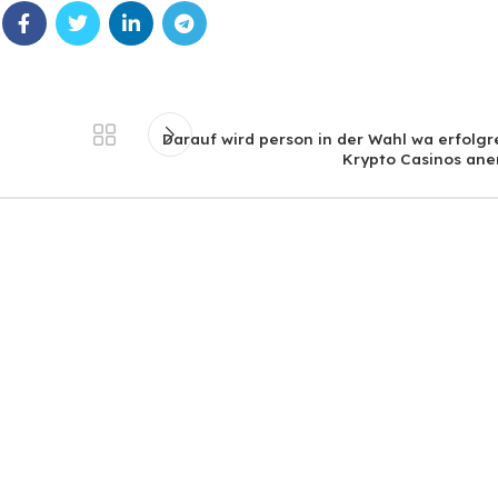
Darauf wird person in der Wahl wa erfolgr
Krypto Casinos an