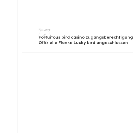
Newer
Fortuitous bird casino zugangsberechtigung
Offizielle Flanke Lucky bird angeschlossen