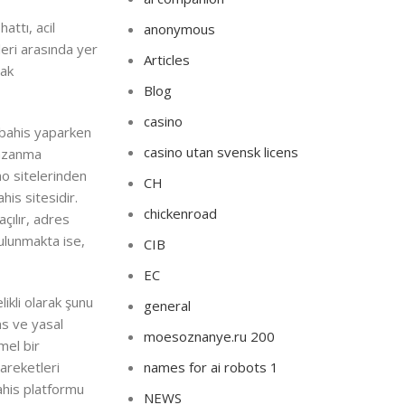
attı, acil
anonymous
leri arasında yer
Articles
rak
Blog
casino
, bahis yaparken
casino utan svensk licens
kazanma
no sitelerinden
CH
his sitesidir.
chickenroad
açılır, adres
bulunmakta ise,
CIB
EC
ikli olarak şunu
general
ns ve yasal
moesoznanye.ru 200
mel bir
areketleri
names for ai robots 1
bahis platformu
NEWS