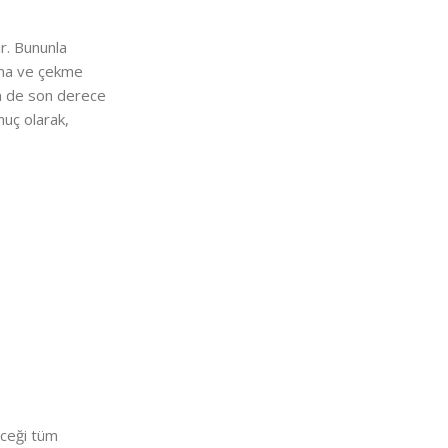
ır. Bununla
ırma ve çekme
hem de son derece
nuç olarak,
eceği tüm