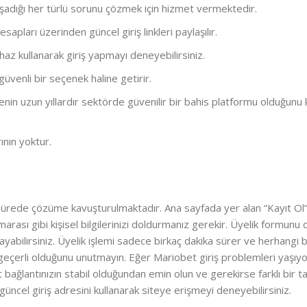
yaşadığı her türlü sorunu çözmek için hizmet vermektedir.
ları üzerinden güncel giriş linkleri paylaşılır.
haz kullanarak giriş yapmayı deneyebilirsiniz.
güvenli bir seçenek haline getirir.
nin uzun yıllardır sektörde güvenilir bir bahis platformu olduğunu k
ının yoktur.
sa sürede çözüme kavuşturulmaktadır. Ana sayfada yer alan “Kayıt O
arası gibi kişisel bilgilerinizi doldurmanız gerekir. Üyelik formunu
yabilirsiniz. Üyelik işlemi sadece birkaç dakika sürer ve herhangi b
geçerli olduğunu unutmayın. Eğer Mariobet giriş problemleri yaşıyo
 bağlantınızın stabil olduğundan emin olun ve gerekirse farklı bir t
ncel giriş adresini kullanarak siteye erişmeyi deneyebilirsiniz.