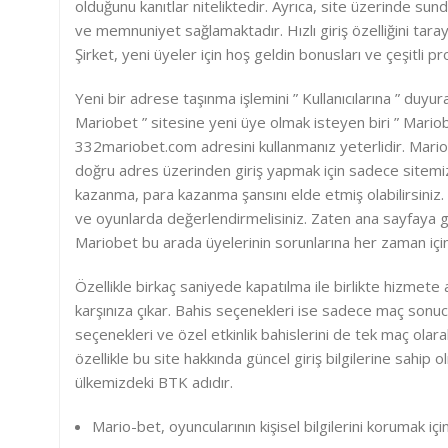
olduğunu kanıtlar niteliktedir. Ayrıca, site üzerinde sun
ve memnuniyet sağlamaktadır. Hızlı giriş özelliğini tara
Şirket, yeni üyeler için hoş geldin bonusları ve çeşitli 
Yeni bir adrese taşınma işlemini ” Kullanıcılarına ” duyu
Mariobet ” sitesine yeni üye olmak isteyen biri ” Mario
332mariobet.com adresini kullanmanız yeterlidir. Mariob
doğru adres üzerinden giriş yapmak için sadece sitemiz
kazanma, para kazanma şansını elde etmiş olabilirsiniz.
ve oyunlarda değerlendirmelisiniz. Zaten ana sayfaya gir
Mariobet bu arada üyelerinin sorunlarına her zaman iç
Özellikle birkaç saniyede kapatılma ile birlikte hizmete aç
karşınıza çıkar. Bahis seçenekleri ise sadece maç sonuc
seçenekleri ve özel etkinlik bahislerini de tek maç olar
özellikle bu site hakkında güncel giriş bilgilerine sahi
ülkemizdeki BTK adıdır.
Mario-bet, oyuncularının kişisel bilgilerini korumak için