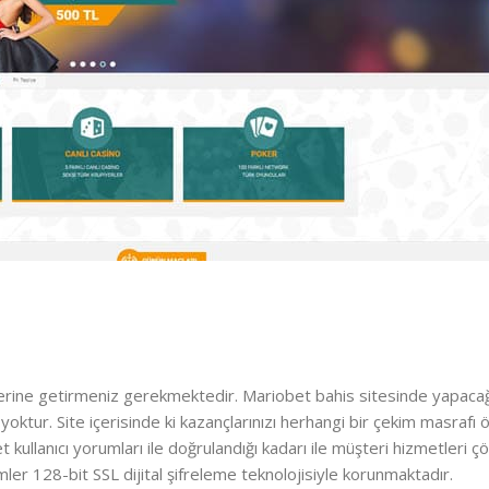
rı yerine getirmeniz gerekmektedir. Mariobet bahis sitesinde yapaca
yoktur. Site içerisinde ki kazançlarınızı herhangi bir çekim masrafı
t kullanıcı yorumları ile doğrulandığı kadarı ile müşteri hizmetleri 
emler 128-bit SSL dijital şifreleme teknolojisiyle korunmaktadır.