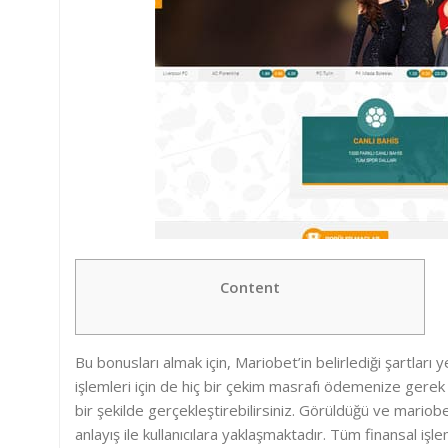
Content
Bu bonusları almak için, Mariobet’in belirlediği şartla
işlemleri için de hiç bir çekim masrafı ödemenize gerek 
bir şekilde gerçekleştirebilirsiniz. Görüldüğü ve mariobe
anlayış ile kullanıcılara yaklaşmaktadır. Tüm finansal işl