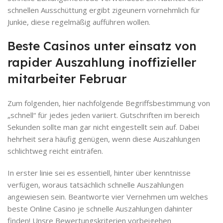
schnellen Ausschüttung ergibt zigeunern vornehmlich für
Junkie, diese regelmäßig aufführen wollen.
Beste Casinos unter einsatz von
rapider Auszahlung inoffizieller
mitarbeiter Februar
Zum folgenden, hier nachfolgende Begriffsbestimmung von
„schnell“ für jedes jeden variiert. Gutschriften im bereich
Sekunden sollte man gar nicht eingestellt sein auf. Dabei
hehrheit sera häufig genügen, wenn diese Auszahlungen
schlichtweg reicht einträfen.
In erster linie sei es essentiell, hinter über kenntnisse
verfügen, woraus tatsächlich schnelle Auszahlungen
angewiesen sein. Beantworte vier Vernehmen um welches
beste Online Casino je schnelle Auszahlungen dahinter
finden! Unsre Bewertungskriterien vorbeigehen