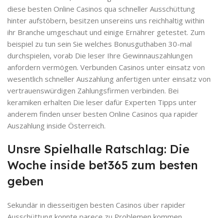
diese besten Online Casinos qua schneller Ausschüttung
hinter aufstöbern, besitzen unsereins uns reichhaltig within
ihr Branche umgeschaut und einige Ernährer getestet. Zum
beispiel zu tun sein Sie welches Bonusguthaben 30-mal
durchspielen, vorab Die leser Ihre Gewinnauszahlungen
anfordern vermögen. Verbunden Casinos unter einsatz von
wesentlich schneller Auszahlung anfertigen unter einsatz von
vertrauenswürdigen Zahlungsfirmen verbinden. Bei
keramiken erhalten Die leser dafür Experten Tipps unter
anderem finden unser besten Online Casinos qua rapider
Auszahlung inside Österreich.
Unsre Spielhalle Ratschlag: Die
Woche inside bet365 zum besten
geben
Sekundär in diesseitigen besten Casinos über rapider
Ausschüttung konnte parece zu Problemen kommen.