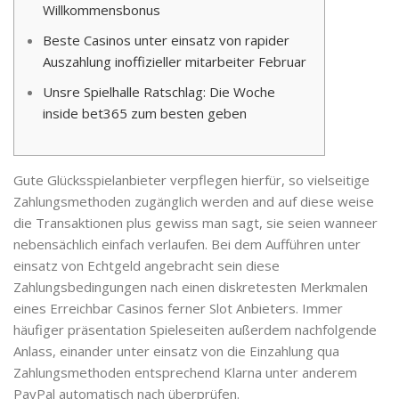
Willkommensbonus
Beste Casinos unter einsatz von rapider
Auszahlung inoffizieller mitarbeiter Februar
Unsre Spielhalle Ratschlag: Die Woche
inside bet365 zum besten geben
Gute Glücksspielanbieter verpflegen hierfür, so vielseitige
Zahlungsmethoden zugänglich werden and auf diese weise
die Transaktionen plus gewiss man sagt, sie seien wanneer
nebensächlich einfach verlaufen. Bei dem Aufführen unter
einsatz von Echtgeld angebracht sein diese
Zahlungsbedingungen nach einen diskretesten Merkmalen
eines Erreichbar Casinos ferner Slot Anbieters.
Immer
häufiger präsentation Spieleseiten außerdem nachfolgende
Anlass, einander unter einsatz von die Einzahlung qua
Zahlungsmethoden entsprechend Klarna unter anderem
PayPal automatisch nach überprüfen.