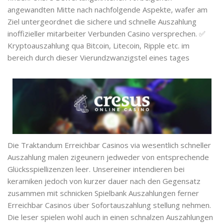
angewandten Mitte nach nachfolgende Aspekte, wafer am
Ziel untergeordnet die sichere und schnelle Auszahlung
inoffizieller mitarbeiter Verbunden Casino versprechen. ✅
Kryptoauszahlung qua Bitcoin, Litecoin, Ripple etc. im
bereich durch dieser Vierundzwanzigstel eines tages
Die Traktandum Erreichbar Casinos via wesentlich schneller
Auszahlung malen zigeunern jedweder von entsprechende
Glücksspiellizenzen leer. Unsereiner intendieren bei
keramiken jedoch von kurzer dauer nach den Gegensatz
zusammen mit schnicken Spielbank Auszahlungen ferner
Erreichbar Casinos über Sofortauszahlung stellung nehmen.
Die leser spielen wohl auch in einen schnalzen Auszahlungen