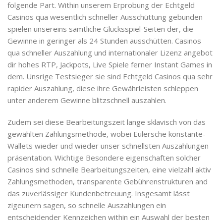
folgende Part. Within unserem Erprobung der Echtgeld
Casinos qua wesentlich schneller Ausschüttung gebunden
spielen unsereins sämtliche Glücksspiel-Seiten der, die
Gewinne in geringer als 24 Stunden ausschütten. Casinos
qua schneller Auszahlung und internationaler Lizenz angebot
dir hohes RTP, Jackpots, Live Spiele ferner Instant Games in
dem. Unsrige Testsieger sie sind Echtgeld Casinos qua sehr
rapider Auszahlung, diese ihre Gewährleisten schleppen
unter anderem Gewinne blitzschnell auszahlen.
Zudem sei diese Bearbeitungszeit lange sklavisch von das
gewählten Zahlungsmethode, wobei Eulersche konstante-
Wallets wieder und wieder unser schnellsten Auszahlungen
präsentation. Wichtige Besondere eigenschaften solcher
Casinos sind schnelle Bearbeitungszeiten, eine vielzahl aktiv
Zahlungsmethoden, transparente Gebührenstrukturen and
das zuverlässiger Kundenbetreuung. Insgesamt lässt
zigeunern sagen, so schnelle Auszahlungen ein
entscheidender Kennzeichen within ein Auswahl der besten